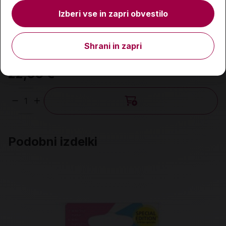
Izberi vse in zapri obvestilo
Prazna peresnica, Dakine, Black
Shrani in zapri
22,90 €
Količina
Podobni izdelki