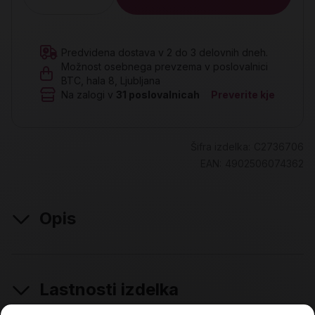
Količina
Predvidena dostava v 2 do 3 delovnih dneh.
Možnost osebnega prevzema v poslovalnici
BTC, hala 8, Ljubljana
Na zalogi v
31
poslovalnicah
Preverite kje
Šifra izdelka:
C2736706
EAN:
4902506074362
Opis
Lastnosti izdelka