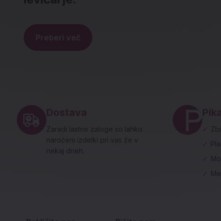
Preberi več
Noga strani - hitre povezave in social
Dostava
Pika
Zaradi lastne zaloge so lahko
✓
Zbi
naročeni izdelki pri vas že v
✓
Pl
nekaj dneh.
✓
Mo
✓
Me