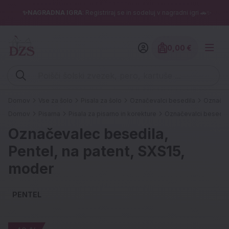
✨NAGRADNA IGRA
: Registriraj se in sodeluj v nagradni igri 🚗✨
0,00 €
Znesek izdelko
Vpišite iskalni niz (šolski zvezek, pero, kartuše ...)
Domov
Vse za šolo
Pisala za šolo
Označevalci besedila
Označeva
Domov
Pisarna
Pisala za pisarno in korekture
Označevalci besedil
Označevalec besedila,
Pentel, na patent, SXS15,
moder
PENTEL