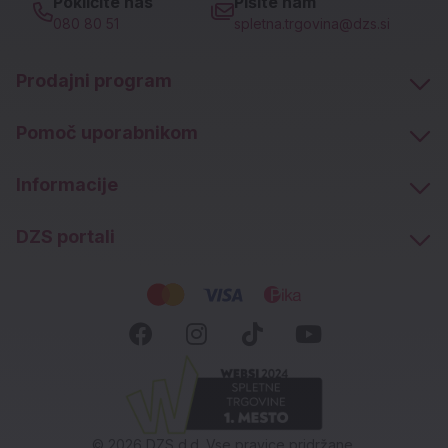
Pokličite nas
Pišite nam
080 80 51
spletna.trgovina@dzs.si
Prodajni program
Pomoč uporabnikom
Informacije
DZS portali
Socialna omrežja
Facebook (novo okno)
Instagram (novo okn
Tiktok (novo ok
Youtube (n
© 2026 DZS d.d. Vse pravice pridržane.