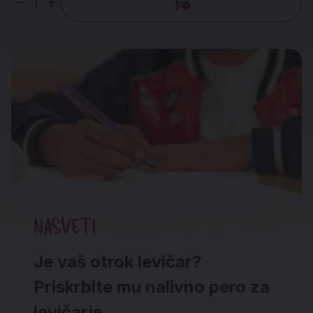
Količina
NASVETI
Je vaš otrok levičar?
Priskrbite mu nalivno pero za
levičarje.