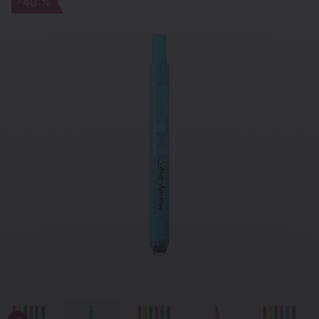
-40 %