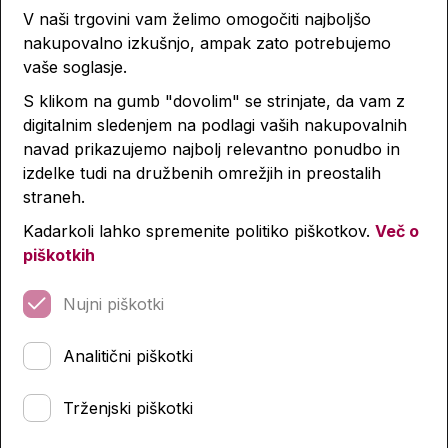
V naši trgovini vam želimo omogočiti najboljšo
Ob nakupu vam priporočamo
nakupovalno izkušnjo, ampak zato potrebujemo
vaše soglasje.
S klikom na gumb "dovolim" se strinjate, da vam z
digitalnim sledenjem na podlagi vaših nakupovalnih
navad prikazujemo najbolj relevantno ponudbo in
izdelke tudi na družbenih omrežjih in preostalih
straneh.
Kadarkoli lahko spremenite politiko piškotkov.
Več o
piškotkih
Nujni piškotki
Analitični piškotki
Trženjski piškotki