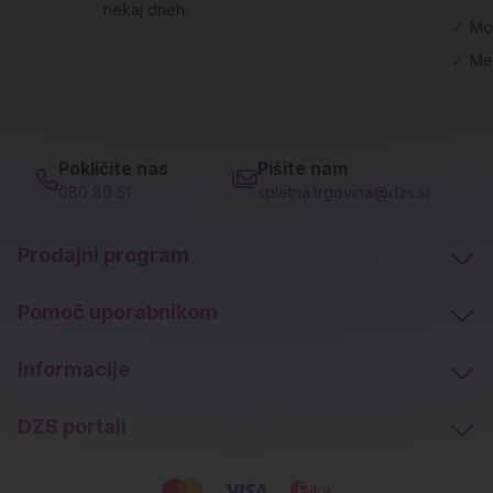
nekaj dneh.
✓
Mo
✓
Me
Pokličite nas
Pišite nam
080 80 51
spletna.trgovina@dzs.si
Prodajni program
Pomoč uporabnikom
Informacije
DZS portali