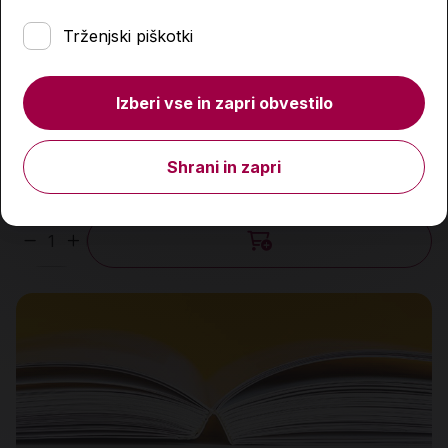
Trženjski piškotki
Ungeheuer in Sicht!
Izberi vse in zapri obvestilo
2,50 €
Shrani in zapri
Predvidena dobava:
13. 8. 2026*
Količina