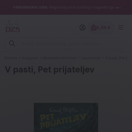
✨NAGRADNA IGRA
: Registriraj se in sodeluj v nagradni igri 🚗✨
0,00 €
Znesek izdelko
Vpišite iskalni niz (šolski zvezek, pero, kartuše ...)
Domov
Knjigarna
Mladinska literatura
Leposlovje
V pasti, Pet prij
V pasti, Pet prijateljev