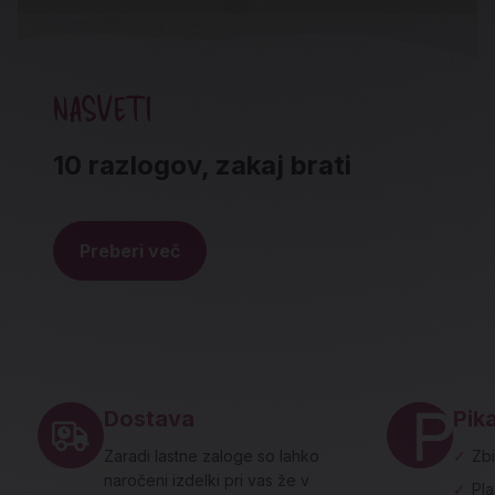
NASVETI
10 razlogov, zakaj brati
Preberi več
Noga strani - hitre povezave in social
Dostava
Pika
Zaradi lastne zaloge so lahko
✓
Zbi
naročeni izdelki pri vas že v
✓
Pl