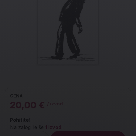
CENA
20,00 €
/ izvod
Pohitite!
Na zalogi le še
1 izvod
!