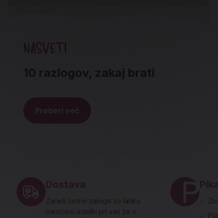
NASVETI
10 razlogov, zakaj brati
Preberi več
Noga strani - hitre povezave in social
Dostava
Pika
Zaradi lastne zaloge so lahko
✓
Zbi
naročeni izdelki pri vas že v
✓
Pl