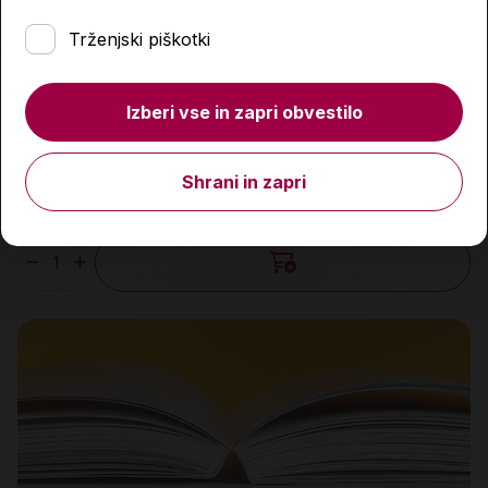
Trženjski piškotki
Bolha
Izberi vse in zapri obvestilo
27,90 €
Shrani in zapri
Predvidena dobava:
17. 8. 2026*
Količina