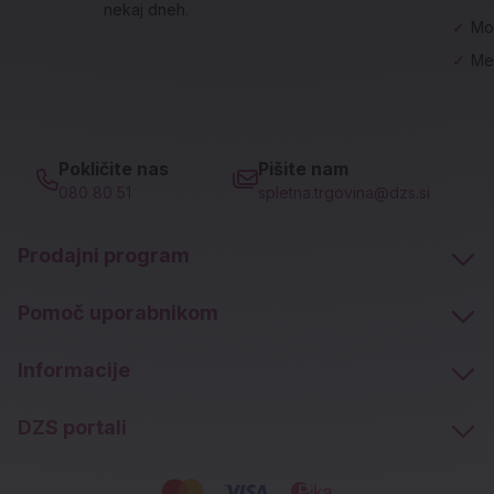
nekaj dneh.
✓
Mo
✓
Me
Pokličite nas
Pišite nam
080 80 51
spletna.trgovina@dzs.si
Prodajni program
Pomoč uporabnikom
Informacije
DZS portali