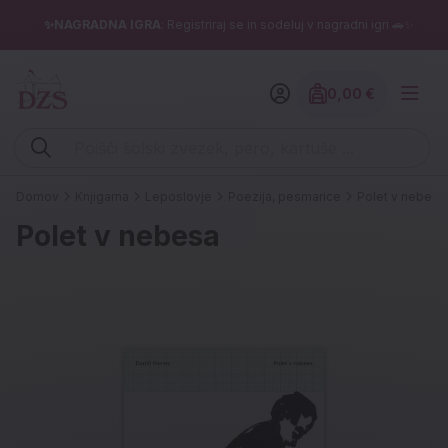
✨NAGRADNA IGRA
: Registriraj se in sodeluj v nagradni igri 🚗✨
0,00 €
Znesek izdelko
Vpišite iskalni niz (šolski zvezek, pero, kartuše ...)
Domov
Knjigarna
Leposlovje
Poezija, pesmarice
Polet v nebesa
Polet v nebesa