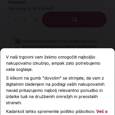
Pohitite!
Na zalogi le še
1 izvod
!
Količina
Predvidena dostava v 2 do 3 delovnih dneh.
Možnost osebnega prevzema v poslovalnici
BTC, hala 8, Ljubljana
V naši trgovini vam želimo omogočiti najboljšo
Na zalogi v
6
poslovalnicah
Preverite kje
nakupovalno izkušnjo, ampak zato potrebujemo
vaše soglasje.
Šifra izdelka:
8634140776
S klikom na gumb "dovolim" se strinjate, da vam z
EAN:
9788634140774
digitalnim sledenjem na podlagi vaših nakupovalnih
navad prikazujemo najbolj relevantno ponudbo in
izdelke tudi na družbenih omrežjih in preostalih
Opis
straneh.
Kadarkoli lahko spremenite politiko piškotkov.
Več o