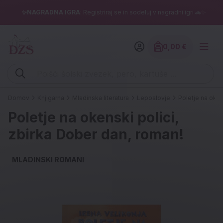
✨NAGRADNA IGRA
: Registriraj se in sodeluj v nagradni igri 🚗✨
0,00 €
Znesek izdelko
Vpišite iskalni niz (šolski zvezek, pero, kartuše ...)
Domov
Knjigarna
Mladinska literatura
Leposlovje
Poletje na oken
Poletje na okenski polici,
zbirka Dober dan, roman!
MLADINSKI ROMANI