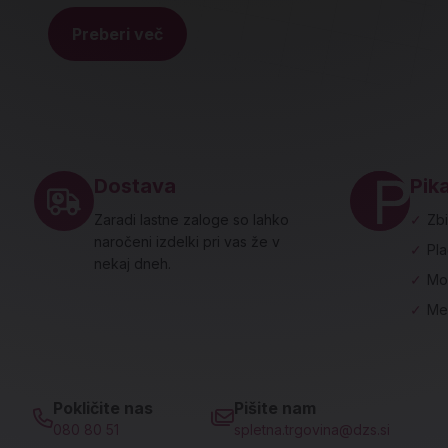
Preberi več
Noga strani - hitre povezave in social
Dostava
Pika
Zaradi lastne zaloge so lahko
✓
Zbi
naročeni izdelki pri vas že v
✓
Pl
nekaj dneh.
✓
Mo
✓
Me
Pokličite nas
Pišite nam
080 80 51
spletna.trgovina@dzs.si