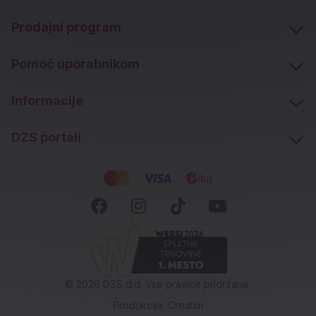
Prodajni program
Pomoč uporabnikom
Informacije
DZS portali
Socialna omrežja
Facebook (novo okno)
Instagram (novo okn
Tiktok (novo ok
Youtube (n
© 2026 DZS d.d. Vse pravice pridržane.
Produkcija:
Creatim