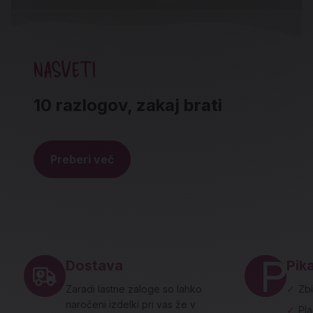
NASVETI
10 razlogov, zakaj brati
Preberi več
Noga strani - hitre povezave in social
Dostava
Pika
Zaradi lastne zaloge so lahko
✓
Zbi
naročeni izdelki pri vas že v
✓
Pl