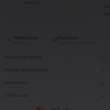
nekaj dneh.
✓
Mo
✓
Me
Pokličite nas
Pišite nam
080 80 51
spletna.trgovina@dzs.si
Prodajni program
Pomoč uporabnikom
Informacije
DZS portali