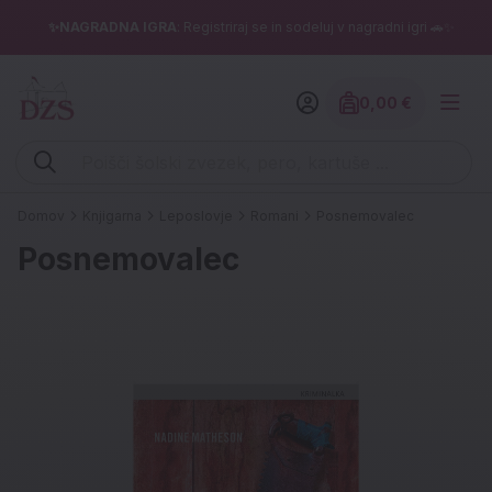
✨NAGRADNA IGRA
: Registriraj se in sodeluj v nagradni igri 🚗✨
0,00 €
Znesek izdelko
Vpišite iskalni niz (šolski zvezek, pero, kartuše ...)
Domov
Knjigarna
Leposlovje
Romani
Posnemovalec
Posnemovalec