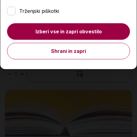
Trženjski piškotki
Izberi vse in zapri obvestilo
On je pravi
Shrani in zapri
15,95 €
Količina