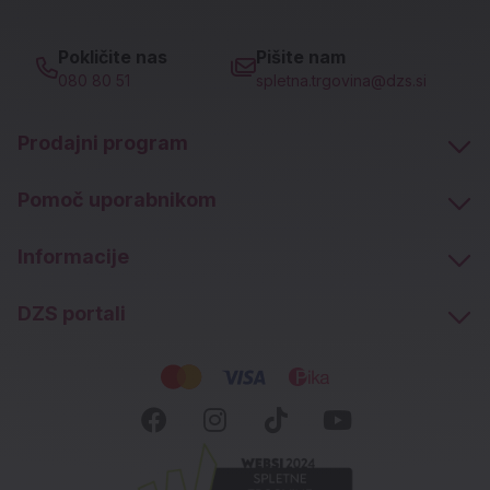
Pokličite nas
Pišite nam
080 80 51
spletna.trgovina@dzs.si
Prodajni program
Pomoč uporabnikom
Informacije
DZS portali
Socialna omrežja
Facebook (novo okno)
Instagram (novo okn
Tiktok (novo ok
Youtube (n