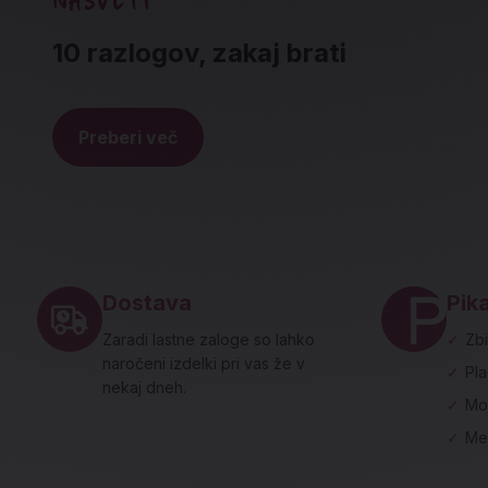
10 razlogov, zakaj brati
Preberi več
Noga strani - hitre povezave in social
Dostava
Pika
Zaradi lastne zaloge so lahko
✓
Zbi
naročeni izdelki pri vas že v
✓
Pl
nekaj dneh.
✓
Mo
✓
Me