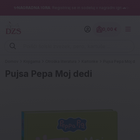
✨NAGRADNA IGRA
: Registriraj se in sodeluj v nagradni igri 🚗✨
0,00 €
Znesek izdelko
Vpišite iskalni niz (šolski zvezek, pero, kartuše ...)
Domov
Knjigarna
Otroška literatura
Kartonke
Pujsa Pepa Moj ded
Pujsa Pepa Moj dedi