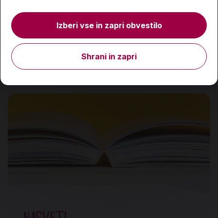
4,99 €
Izberi vse in zapri obvestilo
Predvidena dobava:
17. 8. 2026*
Shrani in zapri
Količina
NASVETI