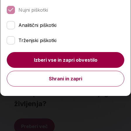
Nujni piškotki
Analitični piškotki
Trženjski piškotki
Izberi vse in zapri obvestilo
NASVETI
Shrani in zapri
Kako postati kreator svojega
življenja?
Preberi več