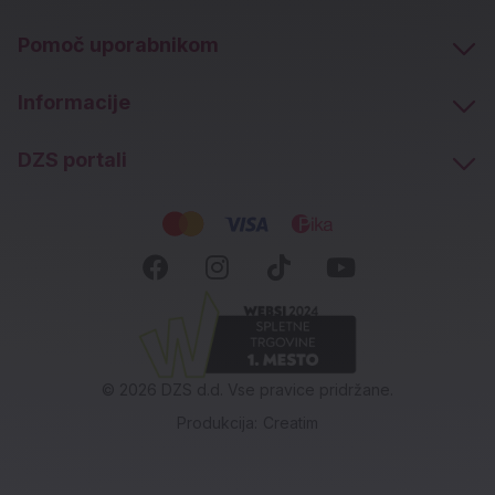
Pomoč uporabnikom
Informacije
DZS portali
Socialna omrežja
Facebook (novo okno)
Instagram (novo okn
Tiktok (novo ok
Youtube (n
© 2026 DZS d.d. Vse pravice pridržane.
Produkcija:
Creatim