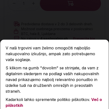
Količina
Predvidena dostava v 2 do 3 delovnih dneh.
Možnost osebnega prevzema v poslovalnici
BTC, hala 8, Ljubljana
Na zalogi v
4
poslovalnicah
Preverite kje
V naši trgovini vam želimo omogočiti najboljšo
nakupovalno izkušnjo, ampak zato potrebujemo
Šifra izdelka:
9789610714170
vaše soglasje.
S klikom na gumb "dovolim" se strinjate, da vam z
digitalnim sledenjem na podlagi vaših nakupovalnih
Opis
navad prikazujemo najbolj relevantno ponudbo in
izdelke tudi na družbenih omrežjih in preostalih
straneh.
Lastnosti izdelka
Kadarkoli lahko spremenite politiko piškotkov.
Več o
piškotkih