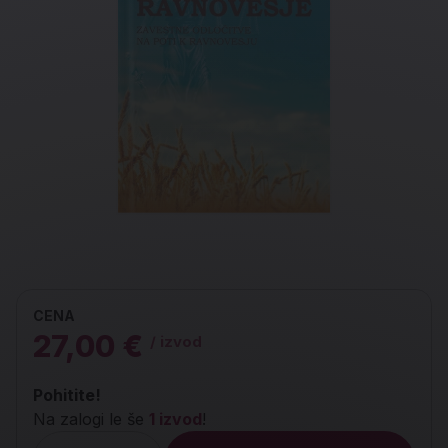
CENA
27,00 €
/ izvod
Pohitite!
Na zalogi le še
1 izvod
!