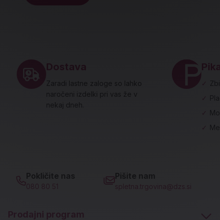
Noga strani - hitre povezave in social
Dostava
Pika
Zaradi lastne zaloge so lahko
✓
Zbi
naročeni izdelki pri vas že v
✓
Pl
nekaj dneh.
✓
Mo
✓
Me
Pokličite nas
Pišite nam
080 80 51
spletna.trgovina@dzs.si
Prodajni program