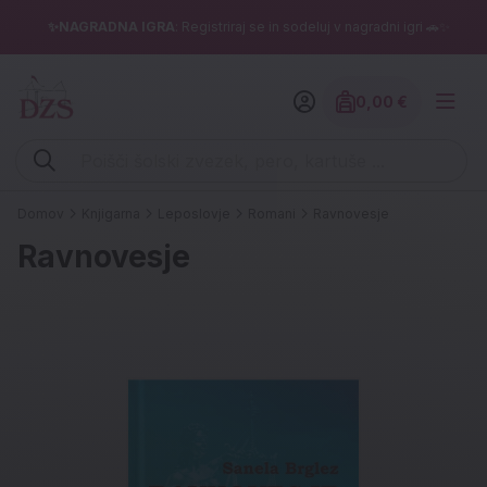
✨NAGRADNA IGRA
: Registriraj se in sodeluj v nagradni igri 🚗✨
0,00 €
Znesek izdelko
Vpišite iskalni niz (šolski zvezek, pero, kartuše ...)
Domov
Knjigarna
Leposlovje
Romani
Ravnovesje
Ravnovesje