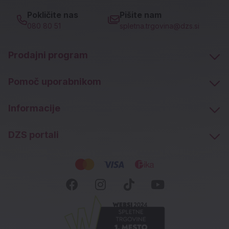
Pokličite nas
Pišite nam
080 80 51
spletna.trgovina@dzs.si
Prodajni program
Pomoč uporabnikom
Informacije
DZS portali
Socialna omrežja
Facebook (novo okno)
Instagram (novo okn
Tiktok (novo ok
Youtube (n