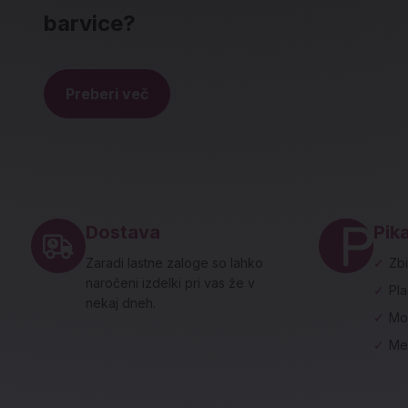
barvice?
Preberi več
Noga strani - hitre povezave in social
Dostava
Pika
Zaradi lastne zaloge so lahko
✓
Zbi
naročeni izdelki pri vas že v
✓
Pl
nekaj dneh.
✓
Mo
✓
Me