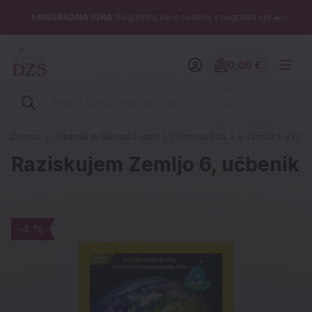
✨NAGRADNA IGRA
: Registriraj se in sodeluj v nagradni igri 🚗✨
0,00 €
Znesek izdelko
Vpišite iskalni niz (šolski zvezek, pero, kartuše ...)
Domov
Učbeniki in delovni zvezki
Osnovna šola
6. razred
Razisk
Raziskujem Zemljo 6, učbenik
-4 %