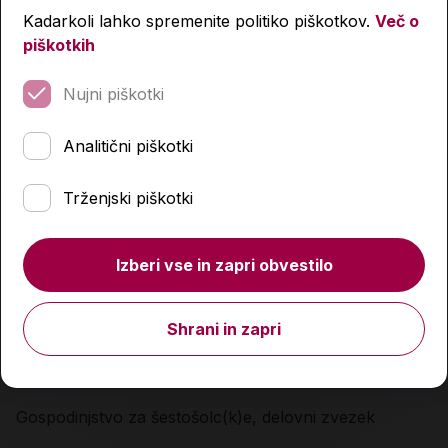
Kadarkoli lahko spremenite politiko piškotkov.
Več o
piškotkih
Nujni piškotki
Analitični piškotki
Trženjski piškotki
Izberi vse in zapri obvestilo
Shrani in zapri
Gospodinjstvo za šestošolc(k)e, delovni zvezek