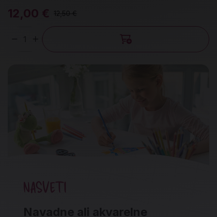
12,00 €
12,50 €
Količina
NASVETI
Navadne ali akvarelne