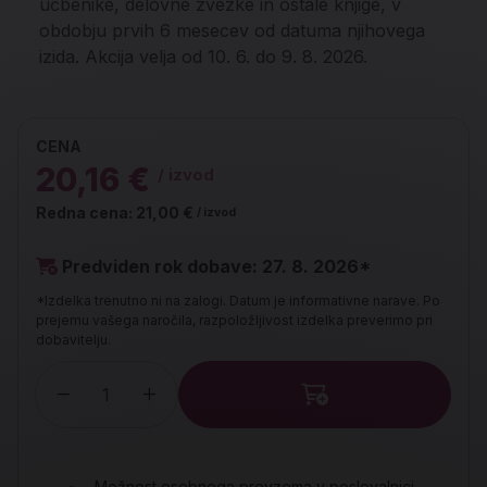
učbenike, delovne zvezke in ostale knjige, v
obdobju prvih 6 mesecev od datuma njihovega
izida. Akcija velja od 10. 6. do 9. 8. 2026.
CENA
20,16 €
/ izvod
Redna cena:
21,00 €
/ izvod
Predviden rok dobave: 27. 8. 2026*
*Izdelka trenutno ni na zalogi. Datum je informativne narave. Po
prejemu vašega naročila, razpoložljivost izdelka preverimo pri
dobavitelju.
Količina
Možnost osebnega prevzema v poslovalnici