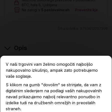
BTC, hala 8, Ljubljana
Na zalogi v
5
poslovalnicah
Preverite kje
Šifra izdelka:
9789612097998
Opis
V naši trgovini vam želimo omogočiti najboljšo
nakupovalno izkušnjo, ampak zato potrebujemo
Lastnosti izdelka
vaše soglasje.
S klikom na gumb "dovolim" se strinjate, da vam z
Podobni izdelki
digitalnim sledenjem na podlagi vaših nakupovalnih
navad prikazujemo najbolj relevantno ponudbo in
izdelke tudi na družbenih omrežjih in preostalih
straneh.
-4 %
-4 %