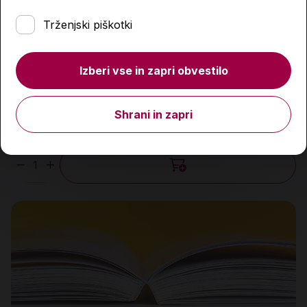
Trženjski piškotki
Čajnica v zalivu
Izberi vse in zapri obvestilo
19,99 €
Shrani in zapri
Predvidena dobava:
15. 8. 2026*
Količina