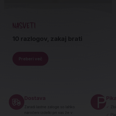
NASVETI
10 razlogov, zakaj brati
Preberi več
Noga strani - hitre povezave in social
Dostava
Pika
Zaradi lastne zaloge so lahko
✓
Zbi
naročeni izdelki pri vas že v
✓
Pl