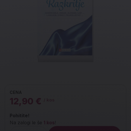
CENA
12,90 €
/ kos
Pohitite!
Na zalogi le še
1 kos
!