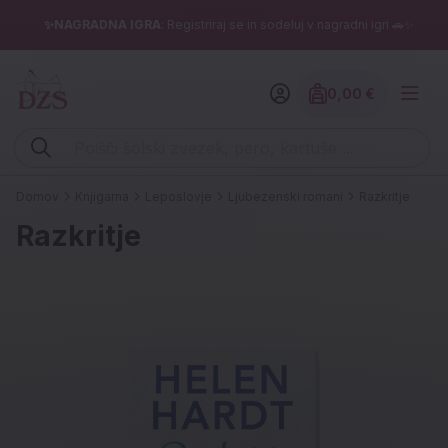
✨NAGRADNA IGRA
: Registriraj se in sodeluj v nagradni igri 🚗✨
0,00 €
Znesek izdelko
Vpišite iskalni niz (šolski zvezek, pero, kartuše ...)
Domov
Knjigarna
Leposlovje
Ljubezenski romani
Razkritje
Razkritje