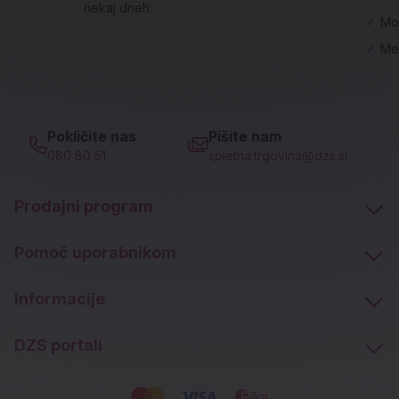
nekaj dneh.
✓
Mo
✓
Me
Pokličite nas
Pišite nam
080 80 51
spletna.trgovina@dzs.si
Prodajni program
Pomoč uporabnikom
Informacije
DZS portali