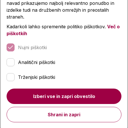
Podobni izdelki
navad prikazujemo najbolj relevantno ponudbo in
izdelke tudi na družbenih omrežjih in preostalih
straneh.
Kadarkoli lahko spremenite politiko piškotkov.
Več o
-4 %
-4 %
piškotkih
Nujni piškotki
Analitični piškotki
Trženjski piškotki
Izberi vse in zapri obvestilo
Shrani in zapri