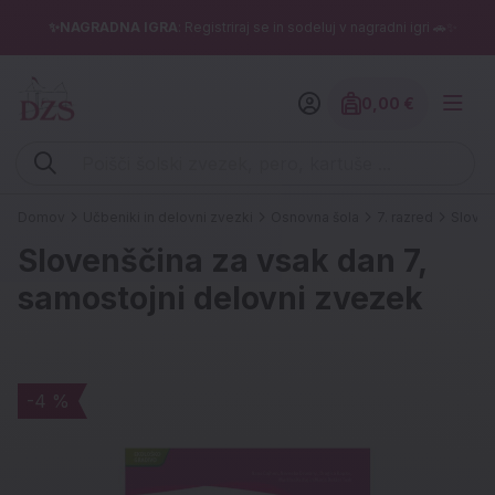
✨NAGRADNA IGRA
: Registriraj se in sodeluj v nagradni igri 🚗✨
0,00 €
Znesek izdelko
Vpišite iskalni niz (šolski zvezek, pero, kartuše ...)
Domov
Učbeniki in delovni zvezki
Osnovna šola
7. razred
Sloven
Slovenščina za vsak dan 7,
samostojni delovni zvezek
-4 %