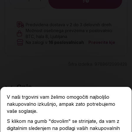
Količina
Predvidena dostava v 2 do 3 delovnih dneh.
Možnost osebnega prevzema v poslovalnici
BTC, hala 8, Ljubljana
Na zalogi v
16
poslovalnicah
Preverite kje
Šifra izdelka:
9789612099428
Opis
V naši trgovini vam želimo omogočiti najboljšo
nakupovalno izkušnjo, ampak zato potrebujemo
vaše soglasje.
Lastnosti izdelka
S klikom na gumb "dovolim" se strinjate, da vam z
digitalnim sledenjem na podlagi vaših nakupovalnih