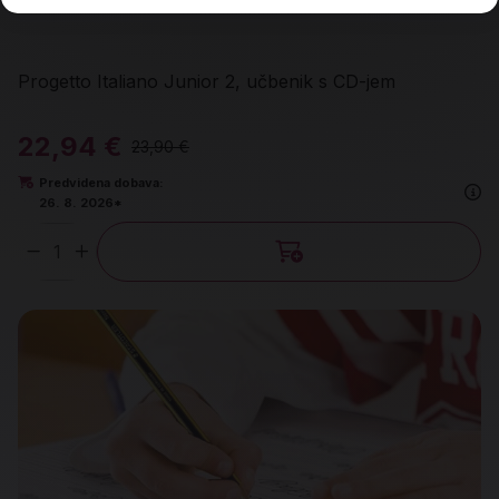
Progetto Italiano Junior 2, učbenik s CD-jem
22,94 €
23,90 €
Predvidena dobava:
26. 8. 2026*
Količina