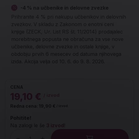
-4 % na učbenike in delovne zvezke
Prihranite 4 % pri nakupu učbenikov in delovnih
zvezkov. V skladu z Zakonom o enotni ceni
knjige (ZECK, Ur. List RS št. 11/2014) prodajalec
morebitnega popusta ne obračuna za vse nove
učbenike, delovne zvezke in ostale knjige, v
obdobju prvih 6 mesecev od datuma njihovega
izida. Akcija velja od 10. 6. do 9. 8. 2026.
CENA
19,10 €
/ izvod
Redna cena:
19,90 €
/ izvod
Pohitite!
Na zalogi le še
3 izvod
!