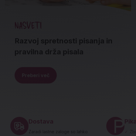
NASVETI
Razvoj spretnosti pisanja in
pravilna drža pisala
Preberi več
Noga strani - hitre povezave in social
Dostava
Pika
Zaradi lastne zaloge so lahko
✓
Zbi