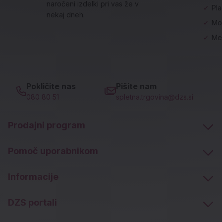
naročeni izdelki pri vas že v
✓
Pl
nekaj dneh.
✓
Mo
✓
Me
Pokličite nas
Pišite nam
080 80 51
spletna.trgovina@dzs.si
Prodajni program
Pomoč uporabnikom
Informacije
DZS portali