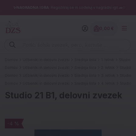
✨NAGRADNA IGRA
: Registriraj se in sodeluj v nagradni igri 🚗✨
0,00 €
Znesek izdelko
Vpišite iskalni niz (šolski zvezek, pero, kartuše ...)
Domov
Učbeniki in delovni zvezki
Srednja šola
1. letnik
Studio 21
Domov
Učbeniki in delovni zvezki
Srednja šola
2. letnik
Studio 21
Domov
Učbeniki in delovni zvezki
Srednja šola
3. letnik
Studio 2
Domov
Učbeniki in delovni zvezki
Srednja šola
4. letnik
Studio 2
Studio 21 B1, delovni zvezek
-4 %