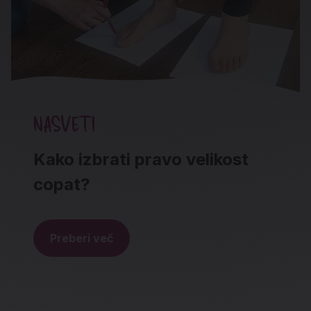
NASVETI
Kako izbrati pravo velikost
copat?
Preberi več
Noga strani - hitre povezave in social