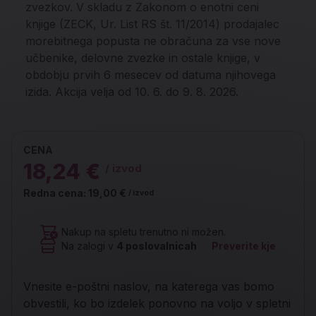
zvezkov. V skladu z Zakonom o enotni ceni
knjige (ZECK, Ur. List RS št. 11/2014) prodajalec
morebitnega popusta ne obračuna za vse nove
učbenike, delovne zvezke in ostale knjige, v
obdobju prvih 6 mesecev od datuma njihovega
izida. Akcija velja od 10. 6. do 9. 8. 2026.
CENA
18,24 €
/ izvod
Redna cena:
19,00 €
/ izvod
Nakup na spletu trenutno ni možen.
Na zalogi v
4
poslovalnicah
Preverite kje
Vnesite e-poštni naslov, na katerega vas bomo
obvestili, ko bo izdelek ponovno na voljo v spletni