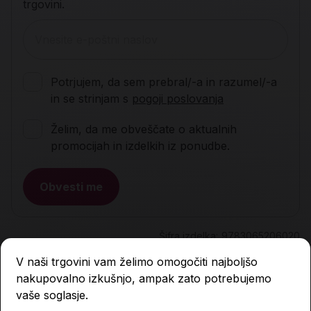
trgovini.
Potrjujem, da sem prebral/-a in razumel/-a
in se strinjam s
pogoji poslovanja
Želim, da me obveščate o aktualnih
promocijah in izdelkih iz ponudbe.
Obvesti me
Šifra izdelka:
9783065206020
V naši trgovini vam želimo omogočiti najboljšo
nakupovalno izkušnjo, ampak zato potrebujemo
Opis
vaše soglasje.