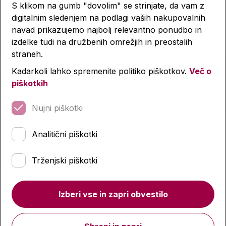
S klikom na gumb "dovolim" se strinjate, da vam z
digitalnim sledenjem na podlagi vaših nakupovalnih
navad prikazujemo najbolj relevantno ponudbo in
Lastnosti izdelka
izdelke tudi na družbenih omrežjih in preostalih
straneh.
Podobni izdelki
Kadarkoli lahko spremenite politiko piškotkov.
Več o
piškotkih
Nujni piškotki
-4 %
-4 %
Analitični piškotki
Trženjski piškotki
Izberi vse in zapri obvestilo