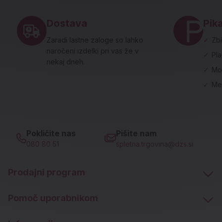
Dostava
Pika
Zaradi lastne zaloge so lahko
✓
Zbi
naročeni izdelki pri vas že v
✓
Pl
nekaj dneh.
✓
Mo
✓
Me
Pokličite nas
Pišite nam
080 80 51
spletna.trgovina@dzs.si
Prodajni program
Pomoč uporabnikom