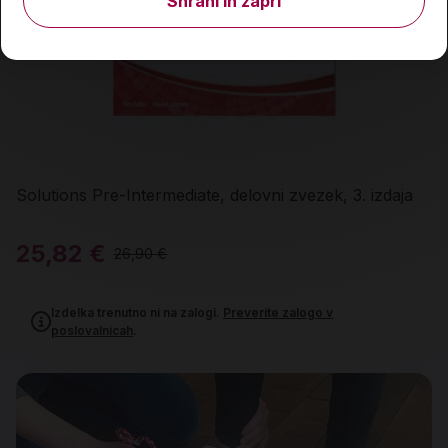
Shrani in zapri
Solutions Pre-Intermediate, delovni zvezek, 3. izdaja
25,82 €
26,90 €
Izdelka trenutno ni na zalogi.
Preverite zalogo v
poslovalnicah
.