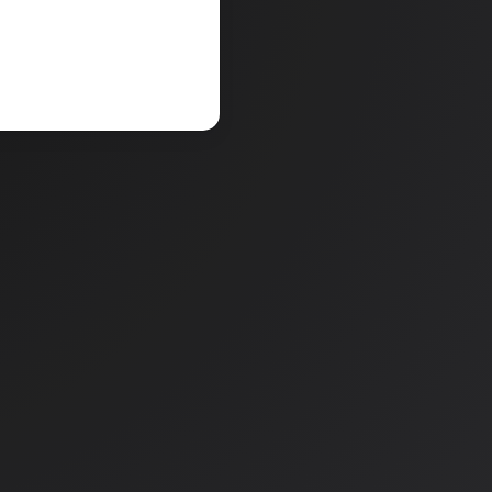
V košarico
a
Količina