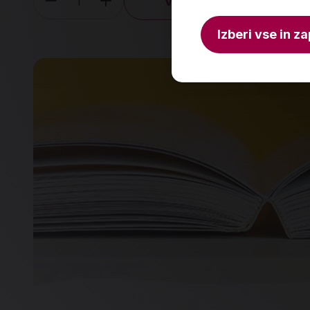
V košarico
Količina
Izberi vse in za