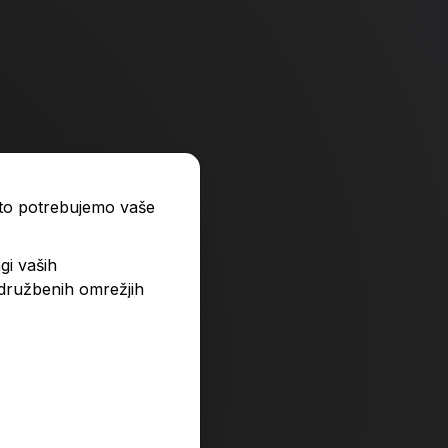
ato potrebujemo vaše
gi vaših
 družbenih omrežjih
i od vsega na svetu
Voranc - prva knjiga
34,00 €