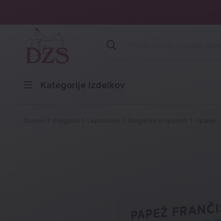
Vpišite iskalni niz (šolski zvezek,
Kategorije izdelkov
Domov
Knjigarna
Leposlovje
Biografije in spomini
Upanje -