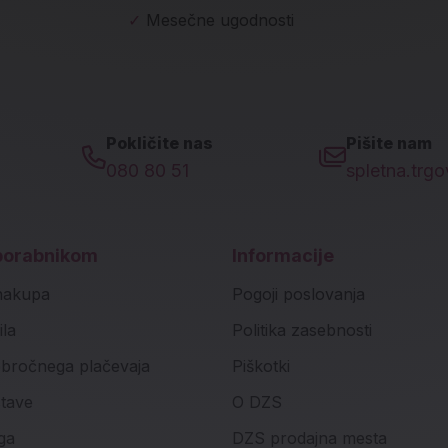
✓
Mesečne ugodnosti
Pokličite nas
Pišite nam
080 80 51
spletna.trg
porabnikom
Informacije
nakupa
Pogoji poslovanja
ila
Politika zasebnosti
bročnega plačevaja
Piškotki
stave
O DZS
ga
DZS prodajna mesta