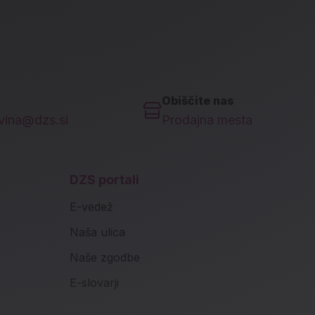
Obiščite nas
ovina@dzs.si
Prodajna mesta
DZS portali
E-vedež
Naša ulica
Naše zgodbe
E-slovarji