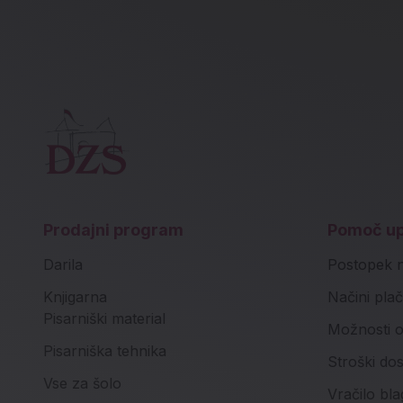
Prodajni program
Pomoč u
Darila
Postopek 
Knjigarna
Načini plač
Pisarniški material
Možnosti o
Pisarniška tehnika
Stroški do
Vse za šolo
Vračilo bla