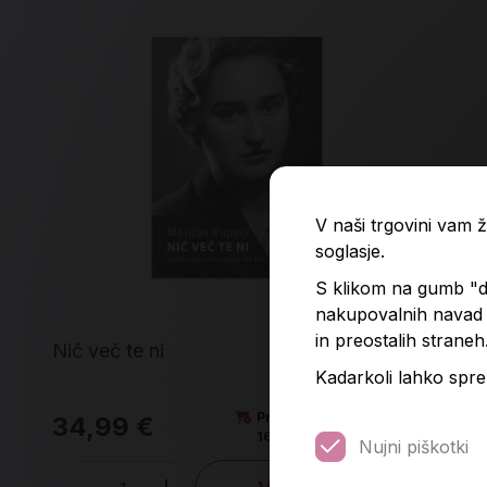
V naši trgovini vam
soglasje.
S klikom na gumb "do
nakupovalnih navad p
in preostalih straneh
Nič več te ni
Sla
Kadarkoli lahko spre
Predvidena dobava:
34,99 €
24
16. 8. 2026*
Nujni piškotki