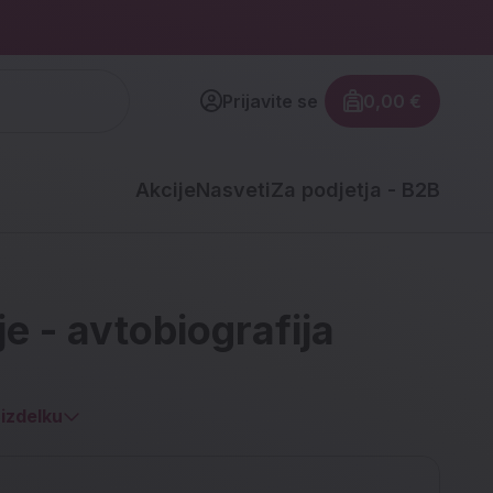
Prijavite se
0,00 €
Znesek izdel
Akcije
Nasveti
Za podjetja - B2B
e - avtobiografija
izdelku