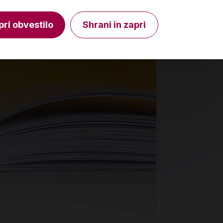
V košarico
Količina
Količin
pri obvestilo
Shrani in zapri