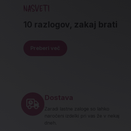
NASVETI
10 razlogov, zakaj brati
Preberi več
Noga strani - hitre povez
Dostava
Zaradi lastne zaloge so lahko
naročeni izdelki pri vas že v nekaj
dneh.