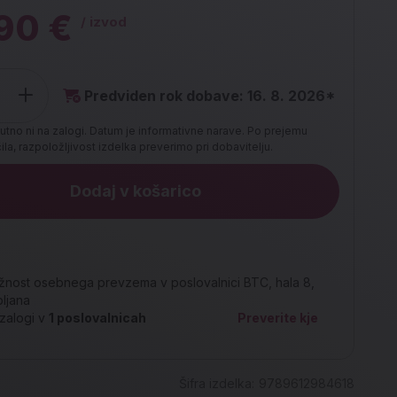
90 €
/ izvod
Predviden rok dobave: 16. 8. 2026*
utno ni na zalogi. Datum je informativne narave. Po prejemu
la, razpoložljivost izdelka preverimo pri dobavitelju.
Dodaj v košarico
nost osebnega prevzema v poslovalnici BTC, hala 8,
bljana
zalogi v
1
poslovalnicah
Preverite kje
Šifra izdelka:
9789612984618