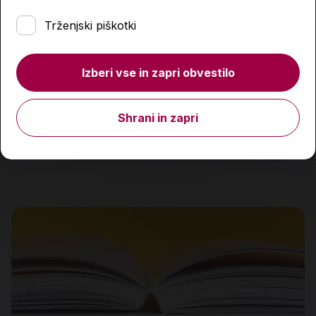
Trženjski piškotki
Ogenj, ki že dolgo tli
Izberi vse in zapri obvestilo
10,07 €
17,99 €
Shrani in zapri
Količina