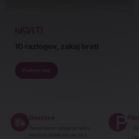
NASVETI
10 razlogov, zakaj brati
Preberi več
Noga strani - hitre povezave in social
Dostava
Pika
Zaradi lastne zaloge so lahko
✓
Zbi
naročeni izdelki pri vas že v
✓
Pl