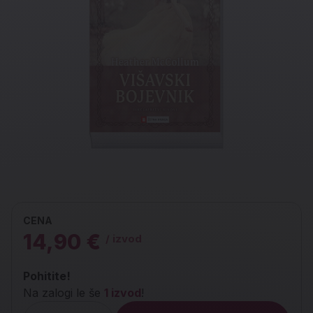
CENA
14,90 €
/ izvod
Pohitite!
Na zalogi le še
1 izvod
!