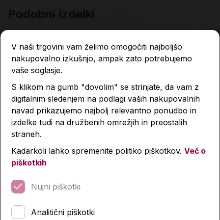
Podobni izdelki
V naši trgovini vam želimo omogočiti najboljšo
nakupovalno izkušnjo, ampak zato potrebujemo
-44 %
-44 %
vaše soglasje.
S klikom na gumb "dovolim" se strinjate, da vam z
digitalnim sledenjem na podlagi vaših nakupovalnih
navad prikazujemo najbolj relevantno ponudbo in
izdelke tudi na družbenih omrežjih in preostalih
straneh.
Kadarkoli lahko spremenite politiko piškotkov.
Več o
piškotkih
Nujni piškotki
Analitični piškotki