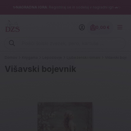
✨NAGRADNA IGRA
: Registriraj se in sodeluj v nagradni igri 🚗✨
0,00 €
Znesek izdelko
Vpišite iskalni niz (šolski zvezek, pero, kartuše ...)
Domov
Knjigarna
Leposlovje
Ljubezenski romani
Višavski bojev
Višavski bojevnik