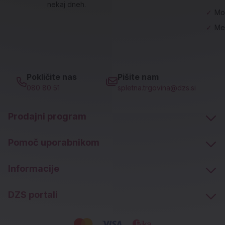
nekaj dneh.
✓
Mo
✓
Me
Pokličite nas
Pišite nam
080 80 51
spletna.trgovina@dzs.si
Prodajni program
Pomoč uporabnikom
Informacije
DZS portali