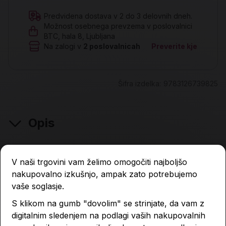
Predvidena dostava v 2 do 3 delovnih dneh.
Možnost osebnega prevzema v poslovalnici
BTC, hala 8, Ljubljana
Na zalogi v
2
poslovalnicah
Preverite kje
Šifra izdelka:
9783126739825
Opis
V naši trgovini vam želimo omogočiti najboljšo
Lastnosti izdelka
nakupovalno izkušnjo, ampak zato potrebujemo
vaše soglasje.
S klikom na gumb "dovolim" se strinjate, da vam z
Podobni izdelki
digitalnim sledenjem na podlagi vaših nakupovalnih