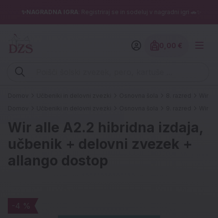
✨NAGRADNA IGRA
: Registriraj se in sodeluj v nagradni igri 🚗✨
0,00 €
Znesek izdelko
Vpišite iskalni niz (šolski zvezek, pero, kartuše ...)
Domov
Učbeniki in delovni zvezki
Osnovna šola
8. razred
Wir al
Domov
Učbeniki in delovni zvezki
Osnovna šola
9. razred
Wir al
Wir alle A2.2 hibridna izdaja,
učbenik + delovni zvezek +
allango dostop
-4 %