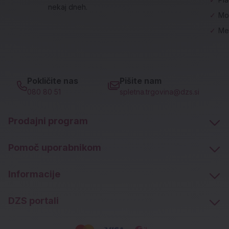
nekaj dneh.
✓
Mo
✓
Me
Pokličite nas
Pišite nam
080 80 51
spletna.trgovina@dzs.si
Prodajni program
Pomoč uporabnikom
Informacije
DZS portali