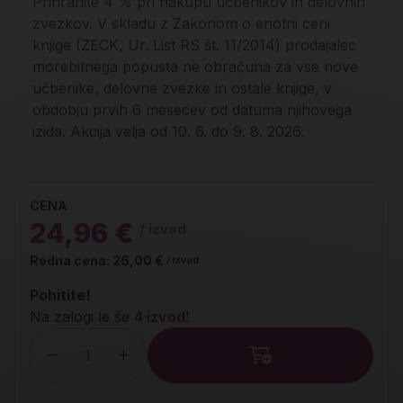
Prihranite 4 % pri nakupu učbenikov in delovnih
zvezkov. V skladu z Zakonom o enotni ceni
knjige (ZECK, Ur. List RS št. 11/2014) prodajalec
morebitnega popusta ne obračuna za vse nove
učbenike, delovne zvezke in ostale knjige, v
obdobju prvih 6 mesecev od datuma njihovega
izida. Akcija velja od 10. 6. do 9. 8. 2026.
CENA
24,96 €
/ izvod
Redna cena:
26,00 €
/ izvod
Pohitite!
Na zalogi le še
4 izvod
!
Količina