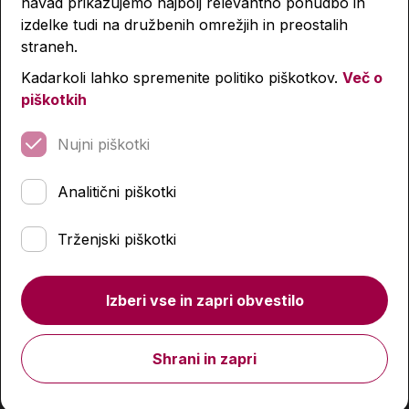
navad prikazujemo najbolj relevantno ponudbo in
izdelke tudi na družbenih omrežjih in preostalih
straneh.
-4 %
-4 %
Kadarkoli lahko spremenite politiko piškotkov.
Več o
piškotkih
Nujni piškotki
Analitični piškotki
Trženjski piškotki
Izberi vse in zapri obvestilo
Shrani in zapri