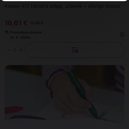
Klasse! A1.1 hibridna izdaja, učbenik + allango dostop
16,61 €
17,30 €
Predvidena dobava:
14. 8. 2026*
Količina