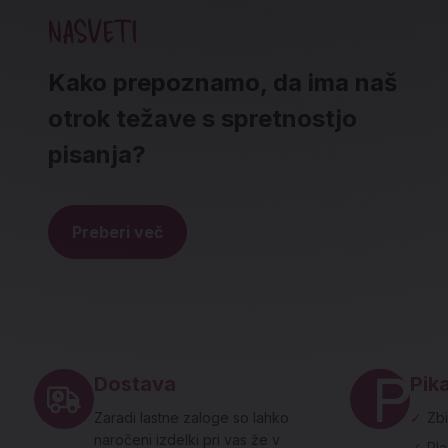
NASVETI
Kako prepoznamo, da ima naš
otrok težave s spretnostjo
pisanja?
Preberi več
Noga strani - hitre povezave in social
Dostava
Pika
Zaradi lastne zaloge so lahko
✓
Zbi
naročeni izdelki pri vas že v
✓
Pl