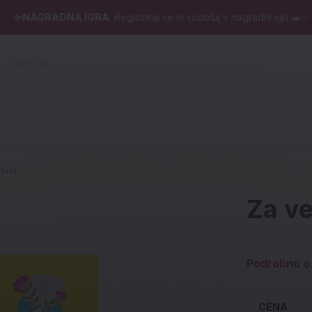
✨NAGRADNA IGRA
: Registriraj se in sodeluj v nagradni igri 🚗✨
 pero, kartuše ...)
tvoj
Za ve
Podrobno o 
CENA