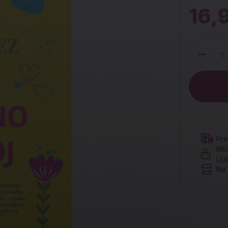
16,
Količina
Pre
Mož
Lju
Na 