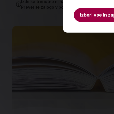
Izdelka trenutno ni na zalogi.
Preverite zalogo v poslovalnicah
.
Izberi vse in za