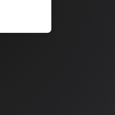
renutno ni na zalogi.
Količina
e zalogo v poslovalnicah
.