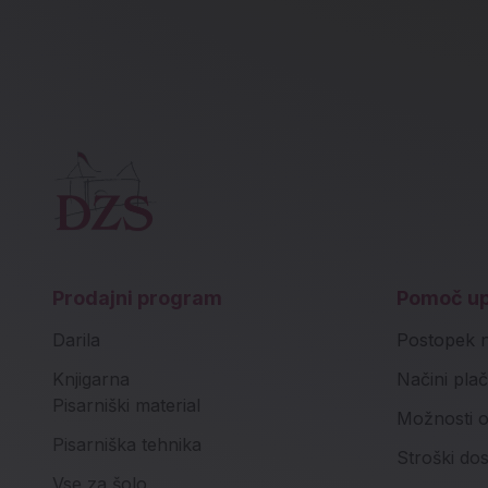
Prodajni program
Pomoč u
Darila
Postopek 
Knjigarna
Načini plač
Pisarniški material
Možnosti o
Pisarniška tehnika
Stroški do
Vse za šolo