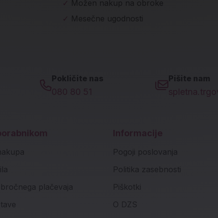
✓
Možen nakup na obroke
✓
Mesečne ugodnosti
Pokličite nas
Pišite nam
080 80 51
spletna.trg
porabnikom
Informacije
nakupa
Pogoji poslovanja
ila
Politika zasebnosti
bročnega plačevaja
Piškotki
stave
O DZS