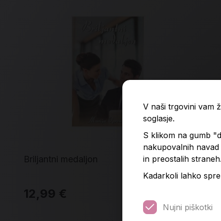
V naši trgovini vam
soglasje.
S klikom na gumb "do
nakupovalnih navad p
in preostalih straneh
Briljantni medaljon
Pra
Kadarkoli lahko spre
12,99 €
12
Nujni piškotki