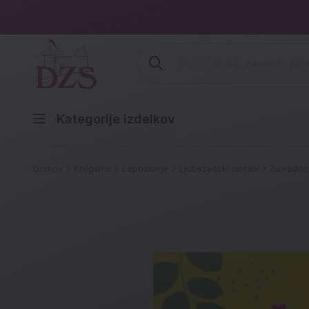
Vpišite iskalni niz (šolski zvezek,
Kategorije izdelkov
Domov
Knjigarna
Leposlovje
Ljubezenski romani
Za vedno 