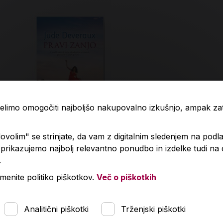
 želimo omogočiti najboljšo nakupovalno izkušnjo, ampak z
volim" se strinjate, da vam z digitalnim sledenjem na podla
rikazujemo najbolj relevantno ponudbo in izdelke tudi na
.
vi zanjo
Poroka z ne
menite politiko piškotkov.
Več o piškotkih
,90 €
15,95 €
Analitični piškotki
Trženjski piškotki