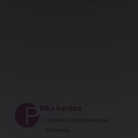
ave in socialna omrežja
Pika kartica
✓
Zbiranje in unovčevanje pik
✓
Plačevanje