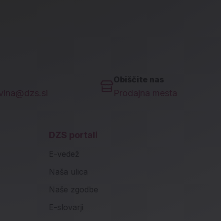
Obiščite nas
ovina@dzs.si
Prodajna mesta
DZS portali
E-vedež
Naša ulica
Naše zgodbe
E-slovarji