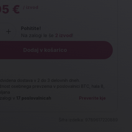
95 €
/ izvod
Pohitite!
Na zalogi le še
2 izvod
!
Dodaj v košarico
dvidena dostava v 2 do 3 delovnih dneh.
nost osebnega prevzema v poslovalnici BTC, hala 8,
bljana
zalogi v
17
poslovalnicah
Preverite kje
Šifra izdelka:
9789617220889