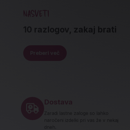
NASVETI
10 razlogov, zakaj brati
Preberi več
Noga strani - hitre povez
Dostava
Zaradi lastne zaloge so lahko
naročeni izdelki pri vas že v nekaj
dneh.