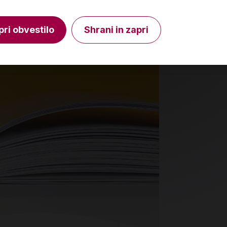
Izdelka trenutno ni na zalogi.
Izdelka t
Preverite zalogo v poslovalnicah
.
Preverit
pri obvestilo
Shrani in zapri