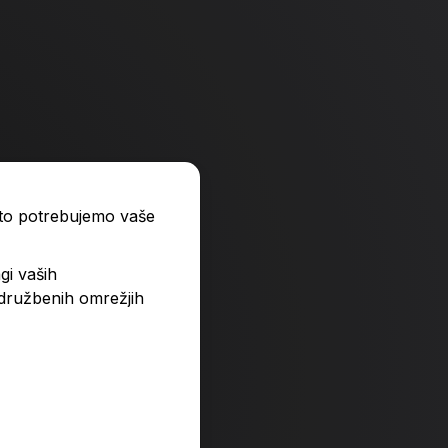
ato potrebujemo vaše
gi vaših
 družbenih omrežjih
ukročenim lordom
Kosec in vrabčevka
16,90 €