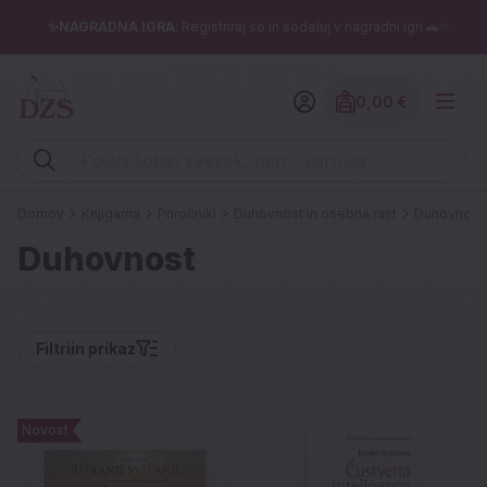
✨NAGRADNA IGRA
: Registriraj se in sodeluj v nagradni igri 🚗✨
0,00 €
Znesek izdelko
Vpišite iskalni niz (šolski zvezek, pero, kartuše ...)
Domov
Knjigarna
Priročniki
Duhovnost in osebna rast
Duhovnost
Duhovnost
Filtri
in prikaz
Novost
Novost