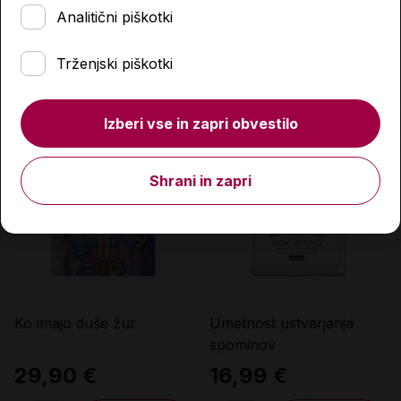
Analitični piškotki
19,99 €
36,00 €
Trženjski piškotki
Količina
Količina
Izberi vse in zapri obvestilo
Shrani in zapri
Ko imajo duše žur
Umetnost ustvarjanja
spominov
29,90 €
16,99 €