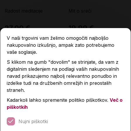
Radost meditacije
Mit o sreči
27,00 €
19,99 €
V naši trgovini vam želimo omogočiti najboljšo
nakupovalno izkušnjo, ampak zato potrebujemo
Količina
Količina
vaše soglasje.
S klikom na gumb "dovolim" se strinjate, da vam z
digitalnim sledenjem na podlagi vaših nakupovalnih
navad prikazujemo najbolj relevantno ponudbo in
izdelke tudi na družbenih omrežjih in preostalih
straneh.
Kadarkoli lahko spremenite politiko piškotkov.
Več o
piškotkih
Nujni piškotki
Veliki panda in majceni
Ko imajo čakre žur
zmaj