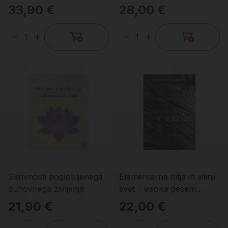
vodniki
33,90 €
28,00 €
Količina
Količina
Skrivnosti poglobljenega
Elementarna bitja in vilinji
duhovnega življenja
svet - visoka pesem
naravne inteligence
21,90 €
22,00 €