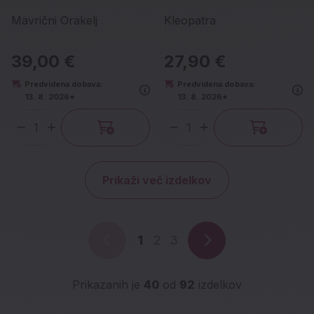
Mavrični Orakelj
Kleopatra
39,00 €
27,90 €
Predvidena dobava:
Predvidena dobava:
13. 8. 2026*
13. 8. 2026*
Količina
Količina
Prikaži več izdelkov
1
2
3
Prikazanih je
40
od
92
izdelkov