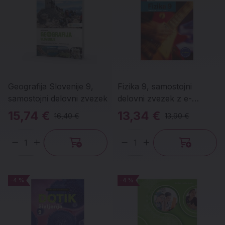
Geografija Slovenije 9,
Fizika 9, samostojni
samostojni delovni zvezek
delovni zvezek z e-
gradivom
15,74 €
13,34 €
16,40 €
13,90 €
Količina
Količina
-4 %
-4 %
-4 %
-4 %