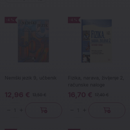
-4 %
-4 %
-4 %
-4 %
Nemški jezik 9, učbenik
Fizika, narava, življenje 2,
računske naloge
12,96 €
16,70 €
13,50 €
17,40 €
Količina
Količina