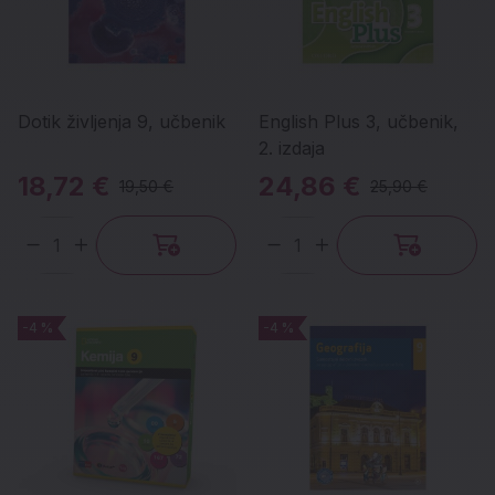
Dotik življenja 9, učbenik
English Plus 3, učbenik,
2. izdaja
18,72 €
24,86 €
19,50 €
25,90 €
Količina
Količina
-4 %
-4 %
-4 %
-4 %