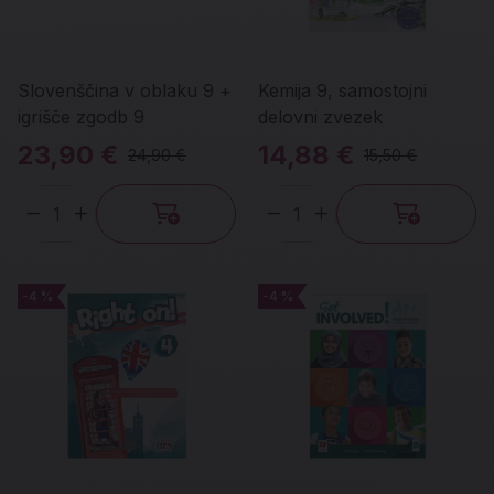
Slovenščina v oblaku 9 +
Kemija 9, samostojni
igrišče zgodb 9
delovni zvezek
23,90 €
14,88 €
24,90 €
15,50 €
Količina
Količina
-4 %
-4 %
-4 %
-4 %