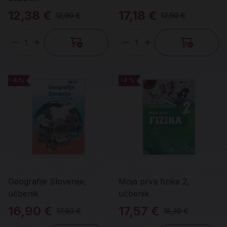
12,38 €
17,18 €
12,90 €
17,90 €
Količina
Količina
-4 %
-4 %
-4 %
-4 %
Geografije Slovenije,
Moja prva fizika 2,
učbenik
učbenik
16,90 €
17,57 €
17,60 €
18,30 €