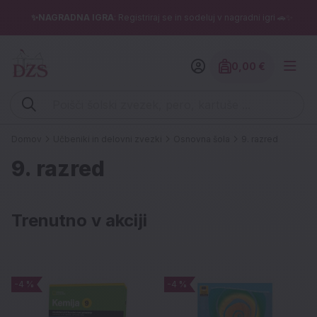
✨NAGRADNA IGRA
: Registriraj se in sodeluj v nagradni igri 🚗✨
0,00 €
Znesek izdelko
Vpišite iskalni niz (šolski zvezek, pero, kartuše ...)
Domov
Učbeniki in delovni zvezki
Osnovna šola
9. razred
9. razred
Trenutno v akciji
-4 %
-4 %
-4 %
-4 %