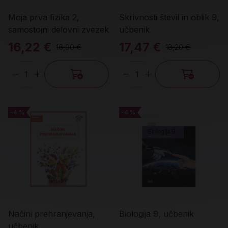
Moja prva fizika 2,
Skrivnosti števil in oblik 9,
samostojni delovni zvezek
učbenik
16,22 €
17,47 €
16,90 €
18,20 €
Količina
Količina
-4 %
-4 %
-4 %
-4 %
Načini prehranjevanja,
Biologija 9, učbenik
učbenik