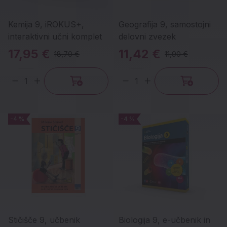
Kemija 9, iROKUS+,
Geografija 9, samostojni
interaktivni učni komplet
delovni zvezek
17,95 €
11,42 €
18,70 €
11,90 €
Količina
Količina
-4 %
-4 %
-4 %
-4 %
Stičišče 9, učbenik
Biologija 9, e-učbenik in