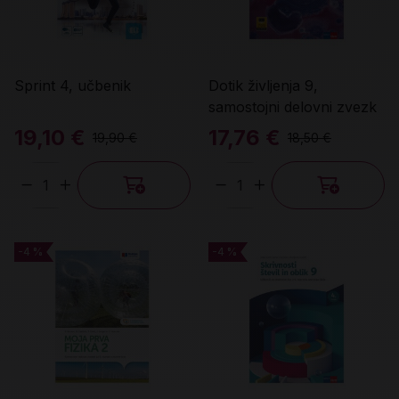
Sprint 4, učbenik
Dotik življenja 9,
samostojni delovni zvezk
19,10 €
17,76 €
19,90 €
18,50 €
Količina
Količina
-4 %
-4 %
-4 %
-4 %