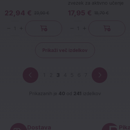
zvezek za aktivno učenje
22,94 €
17,95 €
23,90 €
18,70 €
Količina
Količina
Prikaži več izdelkov
1
2
3
4
5
6
7
Prikazanih je
40
od
241
izdelkov
Noga strani - hitre povezave in social
Dostava
Pika