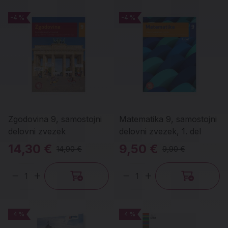
-4 %
-4 %
-4 %
-4 %
Zgodovina 9, samostojni
Matematika 9, samostojni
delovni zvezek
delovni zvezek, 1. del
14,30 €
9,50 €
14,90 €
9,90 €
Količina
Količina
-4 %
-4 %
-4 %
-4 %