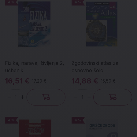
-4 %
-4 %
-4 %
-4 %
Fizika, narava, življenje 2,
Zgodovinski atlas za
učbenik
osnovno šolo
16,51 €
14,88 €
17,20 €
15,50 €
Količina
Količina
-4 %
-4 %
-4 %
-4 %