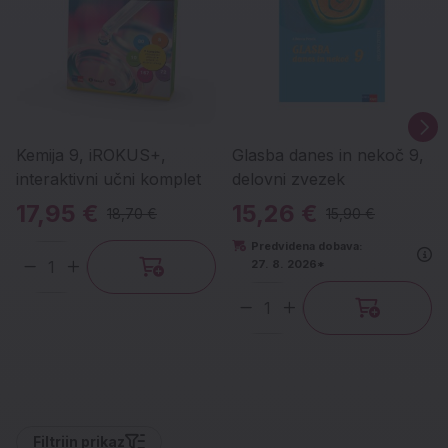
Kemija 9, iROKUS+,
Glasba danes in nekoč 9,
interaktivni učni komplet
delovni zvezek
17,95 €
15,26 €
18,70 €
15,90 €
Predvidena dobava:
27. 8. 2026*
Količina
Količina
Filtri
in prikaz