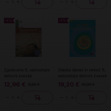
Količina
Količina
-4 %
-4 %
-4 %
-4 %
Zgodovina 9, samostojni
Glasba danes in nekoč 9,
delovni zvezek
samostojni delovni zvezek
12,96 €
19,20 €
13,50 €
20,00 €
Količina
Količina