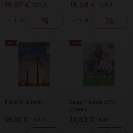
15,07 €
18,24 €
15,70 €
19,00 €
Količina
Količina
-4 %
-4 %
-4 %
-4 %
Fizika 9, učbenik
Beste Freunde A2/1,
učbenik
19,10 €
13,82 €
19,90 €
14,40 €