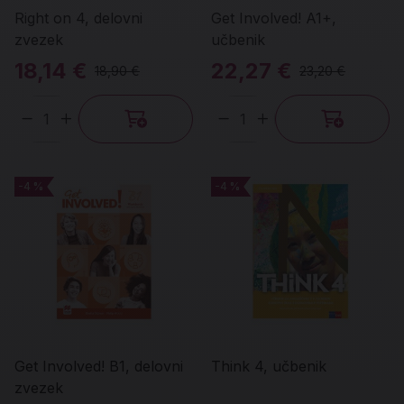
Right on 4, delovni
Get Involved! A1+,
zvezek
učbenik
18,14 €
22,27 €
18,90 €
23,20 €
Količina
Količina
-4 %
-4 %
-4 %
-4 %
Get Involved! B1, delovni
Think 4, učbenik
zvezek