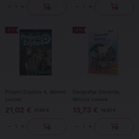
Količina
Količina
-4 %
-4 %
-4 %
-4 %
Project Explore 4, delovni
Geografija Slovenije,
zvezek
delovni zvezek
21,02 €
13,73 €
21,90 €
14,30 €
Količina
Količina