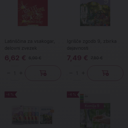
Latinščina za vsakogar,
Igrišče zgodb 9, zbirka
delovni zvezek
dejavnosti
6,62 €
7,49 €
6,90 €
7,80 €
Količina
Količina
-4 %
-4 %
-4 %
-4 %