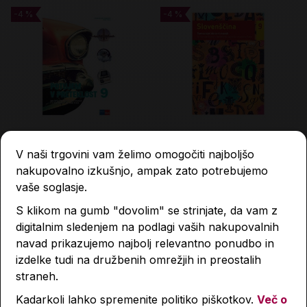
-4 %
-4 %
-4 %
-4 %
Potujem v preteklost 9,
Slovenščina 9, samostojni
V naši trgovini vam želimo omogočiti najboljšo
delovni zvezek
delovni zvezek, 1. del
nakupovalno izkušnjo, ampak zato potrebujemo
vaše soglasje.
17,76 €
9,50 €
18,50 €
9,90 €
S klikom na gumb "dovolim" se strinjate, da vam z
digitalnim sledenjem na podlagi vaših nakupovalnih
Količina
Količina
navad prikazujemo najbolj relevantno ponudbo in
izdelke tudi na družbenih omrežjih in preostalih
straneh.
-4 %
-4 %
-4 %
-4 %
Kadarkoli lahko spremenite politiko piškotkov.
Več o