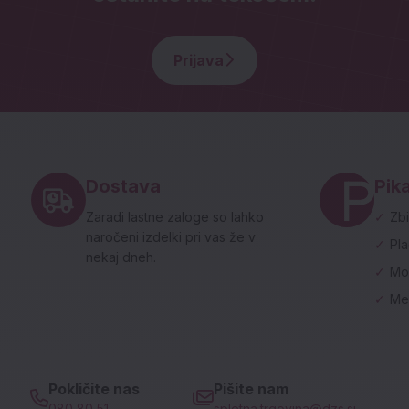
Prijava
Noga strani - hitre povezave in social
Dostava
Pika
Zaradi lastne zaloge so lahko
✓
Zbi
naročeni izdelki pri vas že v
✓
Pl
nekaj dneh.
✓
Mo
✓
Me
Pokličite nas
Pišite nam
080 80 51
spletna.trgovina@dzs.si