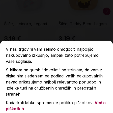
Šilče, Unicorn, Legami
Šilče, Teddy Bear, Legami
3,19 €
3,19 €
V naši trgovini vam želimo omogočiti najboljšo
Količina
Količina
nakupovalno izkušnjo, ampak zato potrebujemo
vaše soglasje.
S klikom na gumb "dovolim" se strinjate, da vam z
Igrače
digitalnim sledenjem na podlagi vaših nakupovalnih
navad prikazujemo najbolj relevantno ponudbo in
izdelke tudi na družbenih omrežjih in preostalih
straneh.
Kadarkoli lahko spremenite politiko piškotkov.
Več o
piškotkih