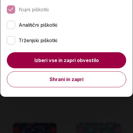
Nujni piškotki
Analitični piškotki
Trženjski piškotki
Mini arkadna družabna
Igra fliper, mini, Unicorn,
igra, Legami
Legami
16,99 €
9,99 €
Izberi vse in zapri obvestilo
Količina
Količina
Shrani in zapri