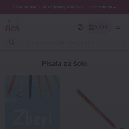
✨NAGRADNA IGRA
: Registriraj se in sodeluj v nagradni igri 🚗✨
0,00 €
Znesek izdelko
Vpišite iskalni niz (šolski zvezek, pero, kartuše ...)
DZS spletna trgovina
Pisala za šolo