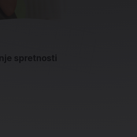
anje spretnosti
ave in socialna omrežja