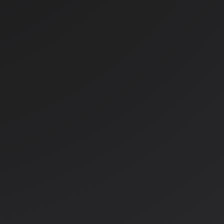
stelno oranžen
Legami
6,99 €
V košarico
a
Količina