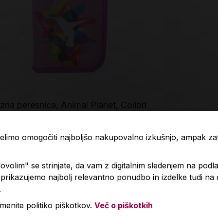
zna peresnica, Animal Planet, Colibri
Naša ulica,
pisanje P6
99 €
1,85 €
 želimo omogočiti najboljšo nakupovalno izkušnjo, ampak z
volim" se strinjate, da vam z digitalnim sledenjem na podla
Izdelka trenutno ni na zalogi.
Količin
rikazujemo najbolj relevantno ponudbo in izdelke tudi na
Preverite zalogo v poslovalnicah
.
.
menite politiko piškotkov.
Več o piškotkih