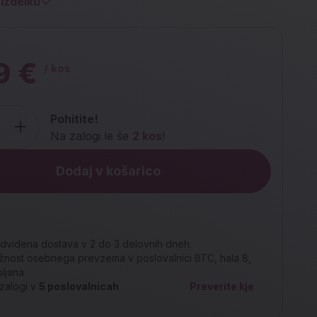
izdelku
9 €
/ kos
Pohitite!
Na zalogi le še
2 kos
!
Dodaj v košarico
dvidena dostava v 2 do 3 delovnih dneh.
nost osebnega prevzema v poslovalnici BTC, hala 8,
bljana
zalogi v
5
poslovalnicah
Preverite kje