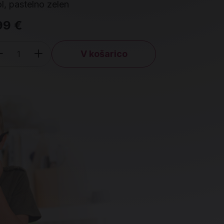
cool, pastelno zelen
cool, pa
99 €
1,99 €
V košarico
Količina
Količin