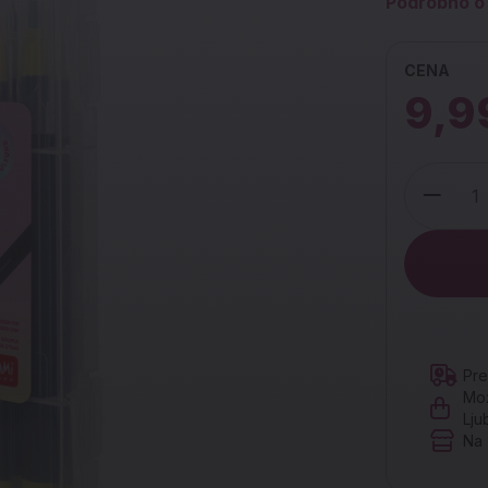
Podrobno o 
CENA
9,9
Količina
Pre
Mož
Lju
Na 