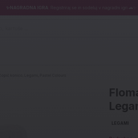
✨NAGRADNA IGRA
: Registriraj se in sodeluj v nagradni igri 🚗✨
 pero, kartuše ...)
 čopič konico, Legami, Pastel Colours
Floma
Legam
LEGAMI