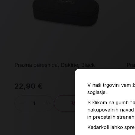
Prazna peresnica, Dakine, Black
Pra
22,90 €
6,
V naši trgovini vam
soglasje.
S klikom na gumb "do
V košarico
Količina
nakupovalnih navad p
in preostalih straneh
Kadarkoli lahko spre