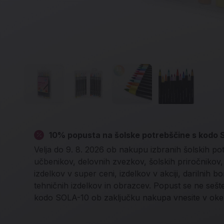
10% popusta na šolske potrebščine s kodo
Velja do 9. 8. 2026 ob nakupu izbranih šolskih po
učbenikov, delovnih zvezkov, šolskih priročnikov, l
izdelkov v super ceni, izdelkov v akciji, darilnih b
tehničnih izdelkov in obrazcev. Popust se ne seš
kodo SOLA-10 ob zaključku nakupa vnesite v oke