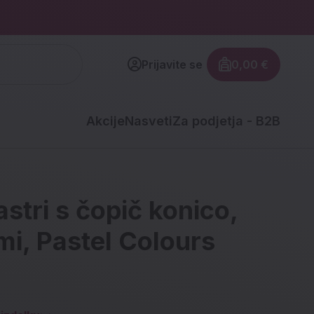
Prijavite se
0,00 €
Znesek izdel
Akcije
Nasveti
Za podjetja - B2B
stri s čopič konico,
i, Pastel Colours