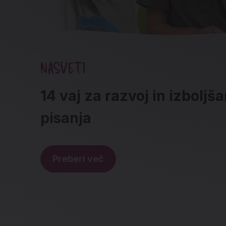
NASVETI
14 vaj za razvoj in izboljš
pisanja
Preberi več
Noga strani - hitre povez