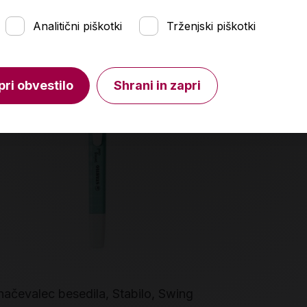
Analitični piškotki
Trženjski piškotki
pri obvestilo
Shrani in zapri
ačevalec besedila, Stabilo, Swing
Označevalec 