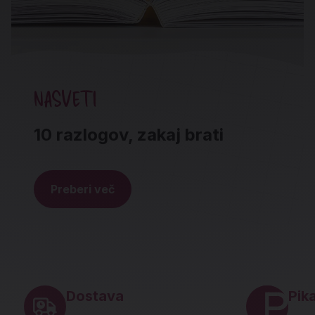
NASVETI
10 razlogov, zakaj brati
Preberi več
Noga strani - hitre povezave in social
Dostava
Pika