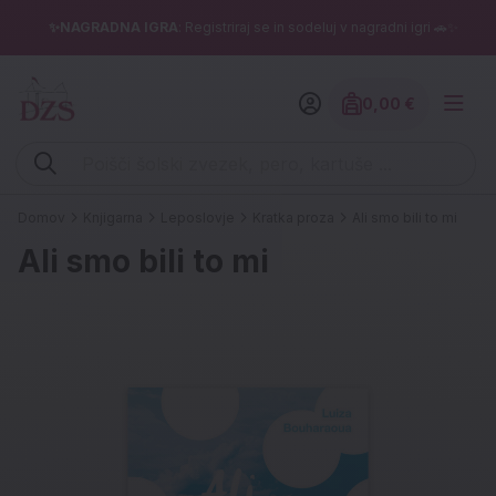
✨NAGRADNA IGRA
: Registriraj se in sodeluj v nagradni igri 🚗✨
0,00 €
Znesek izdelko
Vpišite iskalni niz (šolski zvezek, pero, kartuše ...)
Domov
Knjigarna
Leposlovje
Kratka proza
Ali smo bili to mi
Ali smo bili to mi