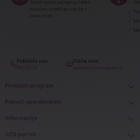
Zaradi lastne zaloge so lahko
✓
Zbi
naročeni izdelki pri vas že v
✓
Pl
nekaj dneh.
✓
Mo
✓
Me
Pokličite nas
Pišite nam
080 80 51
spletna.trgovina@dzs.si
Prodajni program
Pomoč uporabnikom
Informacije
DZS portali