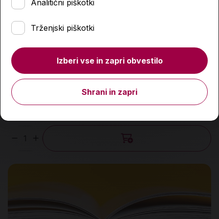
Analitični piškotki
Trženjski piškotki
Izberi vse in zapri obvestilo
Strmenje
19,95 €
Shrani in zapri
Predvidena dobava:
14. 8. 2026*
Količina