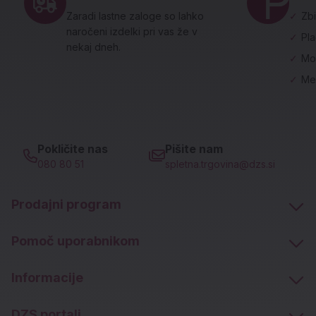
Zaradi lastne zaloge so lahko
✓
Zbi
naročeni izdelki pri vas že v
✓
Pl
nekaj dneh.
✓
Mo
✓
Me
Pokličite nas
Pišite nam
080 80 51
spletna.trgovina@dzs.si
Prodajni program
Pomoč uporabnikom
Informacije
DZS portali