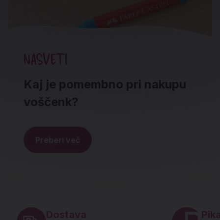
NASVETI
Kaj je pomembno pri nakupu
voščenk?
Preberi več
Noga strani - hitre povezave in social
Dostava
Pika