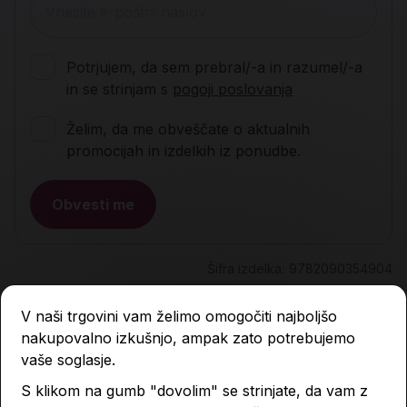
Potrjujem, da sem prebral/-a in razumel/-a
in se strinjam s
pogoji poslovanja
Želim, da me obveščate o aktualnih
promocijah in izdelkih iz ponudbe.
Obvesti me
Šifra izdelka:
9782090354904
V naši trgovini vam želimo omogočiti najboljšo
Opis
nakupovalno izkušnjo, ampak zato potrebujemo
vaše soglasje.
S klikom na gumb "dovolim" se strinjate, da vam z