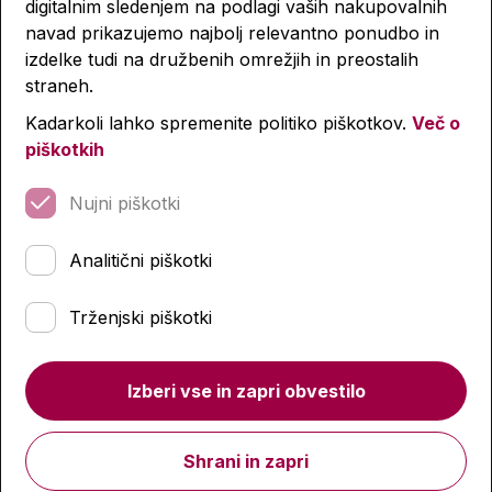
digitalnim sledenjem na podlagi vaših nakupovalnih
Lastnosti izdelka
navad prikazujemo najbolj relevantno ponudbo in
izdelke tudi na družbenih omrežjih in preostalih
straneh.
Podobni izdelki
Kadarkoli lahko spremenite politiko piškotkov.
Več o
piškotkih
-4 %
-4 %
Nujni piškotki
Analitični piškotki
Trženjski piškotki
Izberi vse in zapri obvestilo
Shrani in zapri