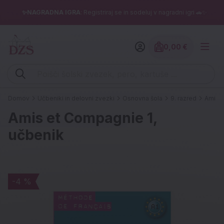
✨NAGRADNA IGRA
: Registriraj se in sodeluj v nagradni igri 🚗✨
0,00 €
Znesek izdelko
Vpišite iskalni niz (šolski zvezek, pero, kartuše ...)
Domov
Učbeniki in delovni zvezki
Osnovna šola
9. razred
Amis e
Amis et Compagnie 1,
učbenik
-4 %