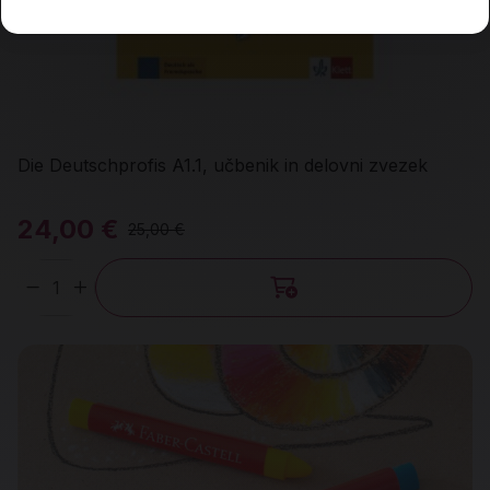
Die Deutschprofis A1.1, učbenik in delovni zvezek
24,00 €
25,00 €
Količina