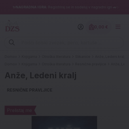
✨NAGRADNA IGRA
: Registriraj se in sodeluj v nagradni igri 🚗✨
0,00 €
Znesek izdelko
Vpišite iskalni niz (šolski zvezek, pero, kartuše ...)
Domov
Knjigarna
Otroška literatura
Slikanice
Anže, Ledeni kralj
Domov
Knjigarna
Otroška literatura
Resnične pravljice
Anže, Lede
Anže, Ledeni kralj
RESNIČNE PRAVLJICE
Prelistaj me