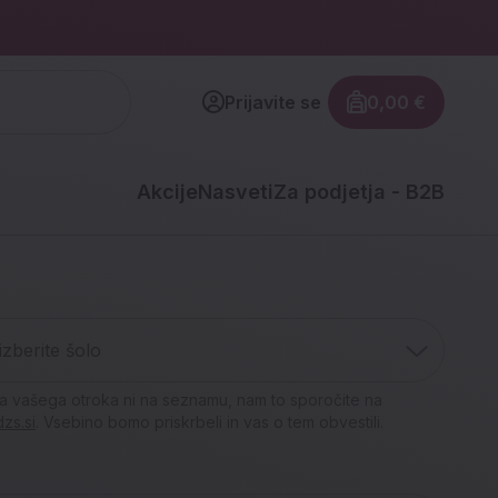
Prijavite se
0,00 €
Znesek izdel
Akcije
Nasveti
Za podjetja - B2B
a dijake za
berite šolo
 izbrane
izbrane torbe,
 izberite šolo
ojo poletno
i in peresnice
letnike in
a vašega otroka ni na seznamu, nam to sporočite na
ce in termovke
ke in peresnice
ini
zs.si
. Vsebino bomo priskrbeli in vas o tem obvestili.