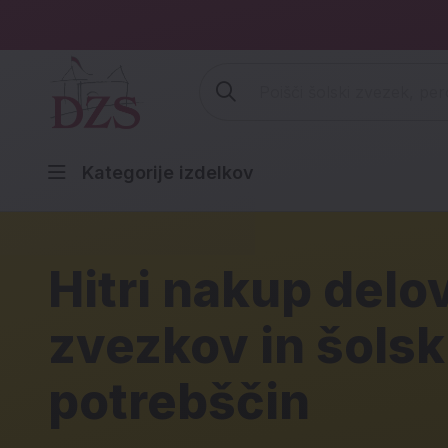
Vpišite iskalni niz (šolski zvezek,
Kategorije izdelkov
DZS spletna trgov
Hitri nakup delo
zvezkov in šolsk
potrebščin