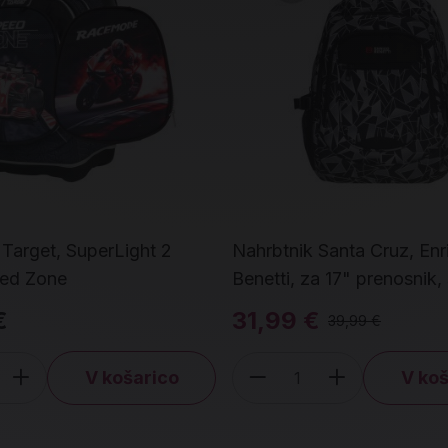
 Target, SuperLight 2
Nahrbtnik Santa Cruz, Enr
eed Zone
Benetti, za 17" prenosnik, 
€
31,99 €
39,99 €
V košarico
V koš
čina
Količina