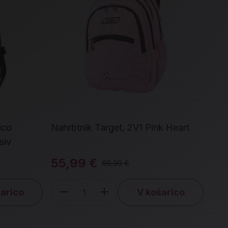
ico
Nahrbtnik Target, 2V1 Pink Heart
Nah
siv
Fas
55,99 €
29
69,99 €
arico
V košarico
Količina