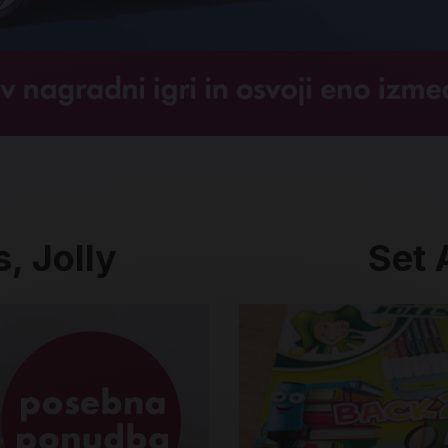
, Jolly
Set A
Set All in Boxx, Jolly