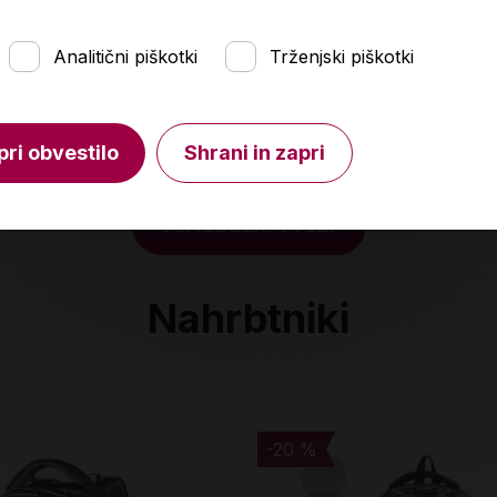
Analitični piškotki
Trženjski piškotki
pri obvestilo
Shrani in zapri
VSI IZDELKI JOLLY
Nahrbtniki
-20 %
-20 %