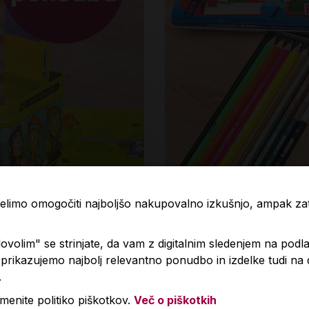
 želimo omogočiti najboljšo nakupovalno izkušnjo, ampak z
volim" se strinjate, da vam z digitalnim sledenjem na podla
rikazujemo najbolj relevantno ponudbo in izdelke tudi na
.
menite politiko piškotkov.
Več o piškotkih