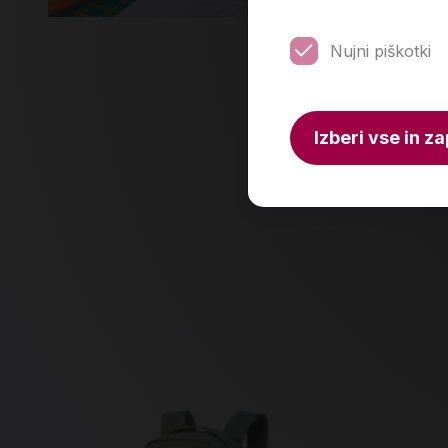
Nujni piškotki
Več
Izberi vse in za