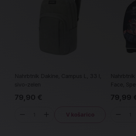
Nahrbtnik Dakine, Campus L, 33 l,
Nahrbtnik
sivo-zelen
Face, Sp
79,90 €
79,99 
V košarico
Količina
Koli