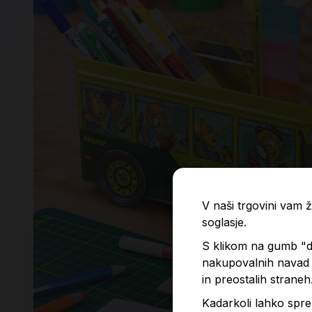
V naši trgovini vam
soglasje.
S klikom na gumb "do
nakupovalnih navad p
in preostalih straneh
Kadarkoli lahko spre