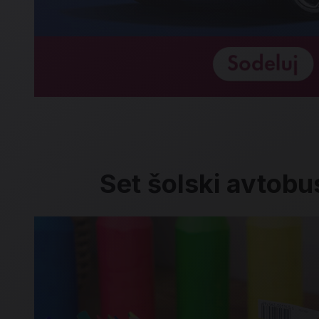
Set šolski avtobus
Set šolski avtobus, Jolly