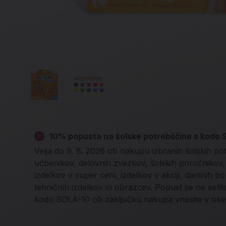
10% popusta na šolske potrebščine s kodo
Velja do 9. 8. 2026 ob nakupu izbranih šolskih po
učbenikov, delovnih zvezkov, šolskih priročnikov, l
izdelkov v super ceni, izdelkov v akciji, darilnih b
tehničnih izdelkov in obrazcev. Popust se ne seš
kodo SOLA-10 ob zaključku nakupa vnesite v oke