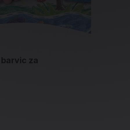
 barvic za
ave in socialna omrežja