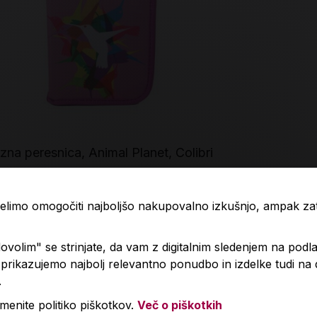
zna peresnica, Animal Planet, Colibri
Špiralni skic
99 €
14,89 €
 želimo omogočiti najboljšo nakupovalno izkušnjo, ampak z
Izdelka trenutno ni na zalogi.
volim" se strinjate, da vam z digitalnim sledenjem na podla
Količin
Preverite zalogo v poslovalnicah
.
rikazujemo najbolj relevantno ponudbo in izdelke tudi na
.
menite politiko piškotkov.
Več o piškotkih