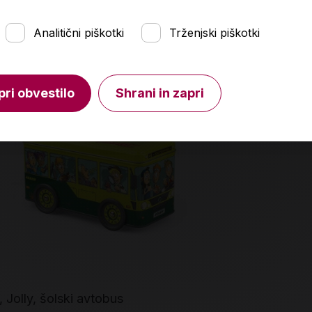
Analitični piškotki
Trženjski piškotki
pri obvestilo
Shrani in zapri
, Jolly, šolski avtobus
Barvice 10+3