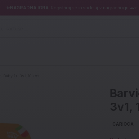
✨NAGRADNA IGRA
: Registriraj se in sodeluj v nagradni igri 🚗✨
 pero, kartuše ...)
a, Baby 1+, 3v1, 10 kos
Barvi
3v1, 
CARIOCA