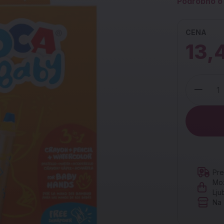
Podrobno o 
CENA
13,
Količina
Pre
Mož
Lju
Na 