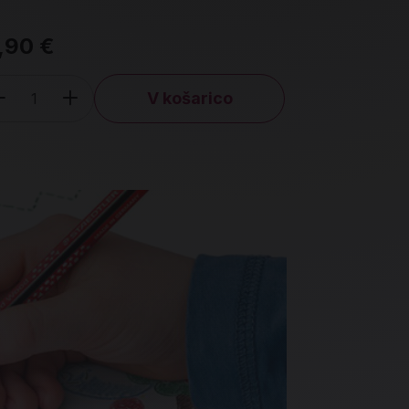
kartonska e
,90 €
11,99 €
V košarico
Količina
Količin