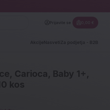
Prijavite se
0,00 €
Znesek izdel
Akcije
Nasveti
Za podjetja - B2B
ce, Carioca, Baby 1+,
10 kos