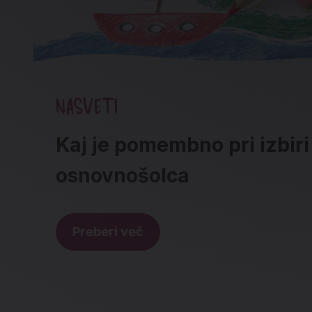
NASVETI
Kaj je pomembno pri izbiri
osnovnošolca
Preberi več
Noga strani - hitre povez