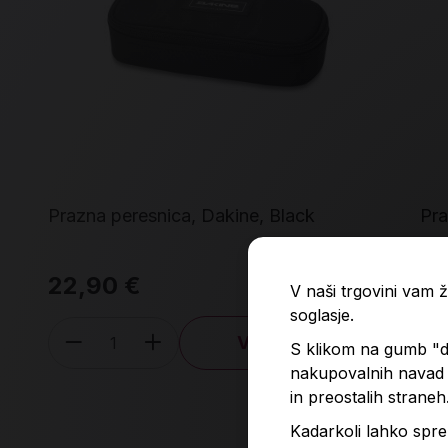
Prazna peresnica, Dakine, Black
Pra
22,90 €
6,
V naši trgovini vam
soglasje.
V košarico
S klikom na gumb "do
Količina
nakupovalnih navad p
in preostalih straneh
Kadarkoli lahko spre