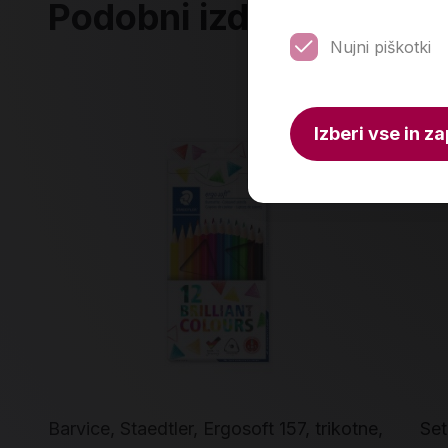
Podobni izdelki
Nujni piškotki
Izberi vse in za
Barvice, Staedtler, Ergosoft 157, trikotne,
Set