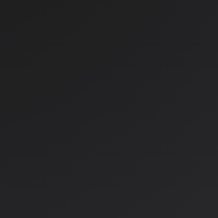
mbalaža
13,49 €
V košarico
a
Količina