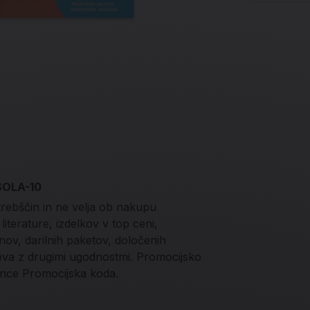
 SOLA-10
trebščin in ne velja ob nakupu
iterature, izdelkov v top ceni,
onov, darilnih paketov, določenih
teva z drugimi ugodnostmi. Promocijsko
nce Promocijska koda.