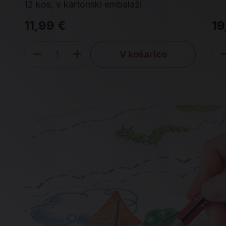
12 kos, v kartonski embalaži
11,99 €
19
V košarico
Količina