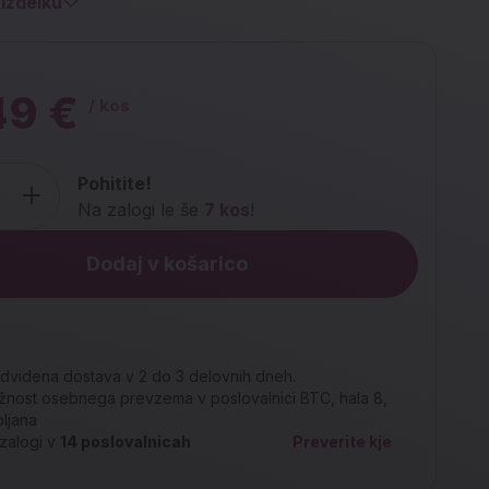
izdelku
49 €
/ kos
Pohitite!
Na zalogi le še
7 kos
!
Dodaj v košarico
dvidena dostava v 2 do 3 delovnih dneh.
nost osebnega prevzema v poslovalnici BTC, hala 8,
bljana
zalogi v
14
poslovalnicah
Preverite kje