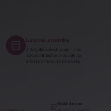
Lastne znamke
Z dolgoletnimi izkušnjami smo
izpopolnili lastne produkte, ki
prinašajo najboljšo kakovost.
Obiščite nas
ovina@dzs.si
Prodajna mesta