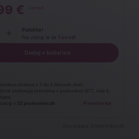
99 €
/ izvod
Pohitite!
Na zalogi le še
1 izvod
!
Dodaj v košarico
dvidena dostava v 2 do 3 delovnih dneh.
nost osebnega prevzema v poslovalnici BTC, hala 8,
bljana
zalogi v
32
poslovalnicah
Preverite kje
Šifra izdelka:
9789610185048