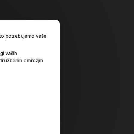
V košarico
a
Količina
ato potrebujemo vaše
gi vaših
 družbenih omrežjih