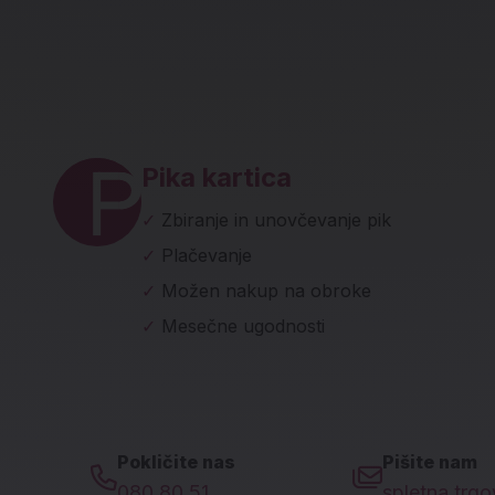
ave in socialna omrežja
Pika kartica
✓
Zbiranje in unovčevanje pik
✓
Plačevanje
✓
Možen nakup na obroke
✓
Mesečne ugodnosti
Pokličite nas
Pišite nam
080 80 51
spletna.trg