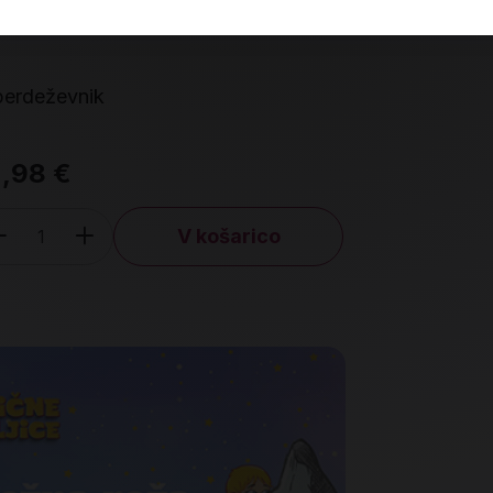
perdeževnik
Maks, mali r
,98 €
21,90 €
V košarico
Izdelka t
Količina
Preverit