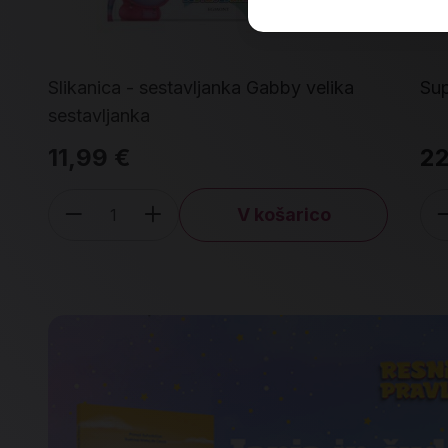
Slikanica - sestavljanka Gabby velika
Su
sestavljanka
11,99 €
22
V košarico
Količina