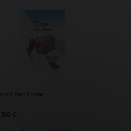
Prelistaj me
Prelistaj me
a and Bear Power
Goran, lege
,50 €
19,80 €