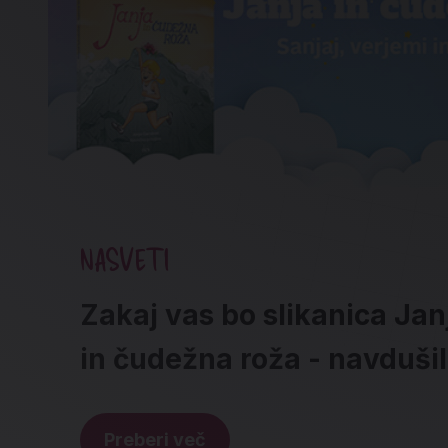
NASVETI
Zakaj vas bo slikanica Jan
in čudežna roža - navduši
Preberi več