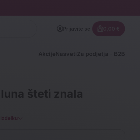
Prijavite se
0,00 €
Znesek izdel
Akcije
Nasveti
Za podjetja - B2B
 luna šteti znala
izdelku