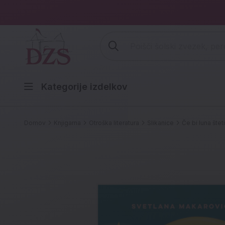
Vpišite iskalni niz (šolski zvezek,
Kategorije izdelkov
Domov
Knjigarna
Otroška literatura
Slikanice
Če bi luna štet