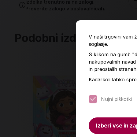
Izdelka trenutno ni na zalogi.
Preverite zalogo v poslovalnicah
.
Podobni izdelki
V naši trgovini vam
soglasje.
S klikom na gumb "do
nakupovalnih navad p
in preostalih straneh
Kadarkoli lahko spre
Nujni piškotki
Izberi vse in za