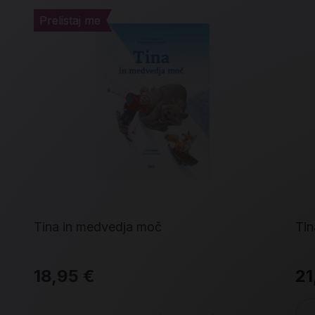
Prelistaj me
Prelistaj me
Tina in medvedja moč
Tin
18,95 €
21