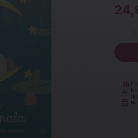
24,
Količina
Pre
Mož
Lju
Na 