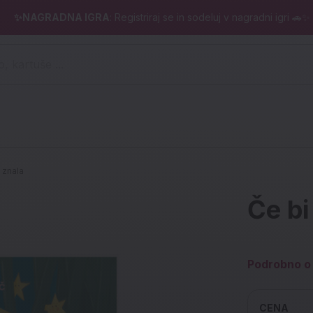
✨NAGRADNA IGRA
: Registriraj se in sodeluj v nagradni igri 🚗✨
 pero, kartuše ...)
i znala
Če bi
Podrobno o 
CENA