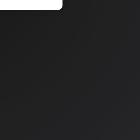
deči traktor
Dogodek v Mestnem 
22,90 €
renutno ni na zalogi.
Količina
e zalogo v poslovalnicah
.