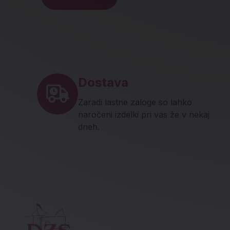
Noga strani - hitre povez
Dostava
Zaradi lastne zaloge so lahko
naročeni izdelki pri vas že v nekaj
dneh.