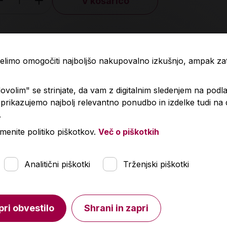
V košarico
Količina
Količin
 želimo omogočiti najboljšo nakupovalno izkušnjo, ampak z
volim" se strinjate, da vam z digitalnim sledenjem na podla
rikazujemo najbolj relevantno ponudbo in izdelke tudi na
.
menite politiko piškotkov.
Več o piškotkih
Analitični piškotki
Trženjski piškotki
pri obvestilo
Shrani in zapri