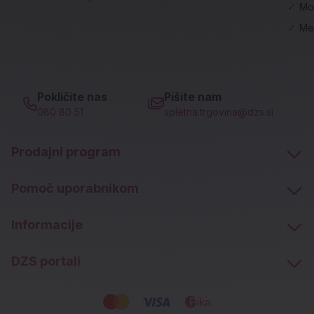
✓
Mo
✓
Me
Pokličite nas
Pišite nam
080 80 51
spletna.trgovina@dzs.si
Prodajni program
Pomoč uporabnikom
Informacije
DZS portali