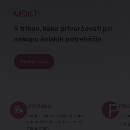
NASVETI
5 trikov, kako privarčevati pri
nakupu šolskih potrebščin
Preberi več
Noga strani - hitre povezave in social
Dostava
Pika
Zaradi lastne zaloge so lahko
✓
Zbi
naročeni izdelki pri vas že v
✓
Pl
nekaj dneh.