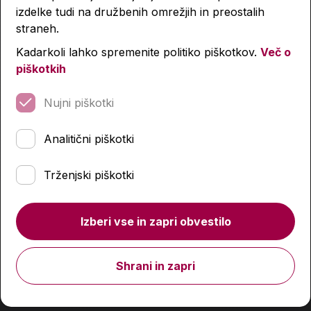
izdelke tudi na družbenih omrežjih in preostalih
straneh.
-4 %
-4 %
Kadarkoli lahko spremenite politiko piškotkov.
Več o
piškotkih
Nujni piškotki
Analitični piškotki
Trženjski piškotki
Izberi vse in zapri obvestilo
Shrani in zapri