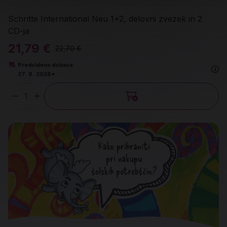
Schritte International Neu 1+2, delovni zvezek in 2
CD-ja
21,79 €
22,70 €
Predvidena dobava:
27. 8. 2026*
Količina