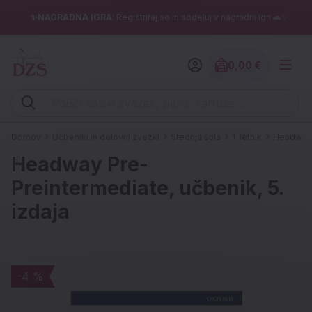
✨NAGRADNA IGRA
: Registriraj se in sodeluj v nagradni igri 🚗✨
0,00 €
Znesek izdelko
Vpišite iskalni niz (šolski zvezek, pero, kartuše ...)
Domov
Učbeniki in delovni zvezki
Srednja šola
1. letnik
Headway P
Headway Pre-
Preintermediate, učbenik, 5.
izdaja
-4 %