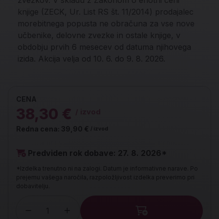
zvezkov. V skladu z Zakonom o enotni ceni
knjige (ZECK, Ur. List RS št. 11/2014) prodajalec
morebitnega popusta ne obračuna za vse nove
učbenike, delovne zvezke in ostale knjige, v
obdobju prvih 6 mesecev od datuma njihovega
izida. Akcija velja od 10. 6. do 9. 8. 2026.
CENA
38,30 €
/ izvod
Redna cena:
39,90 €
/ izvod
Predviden rok dobave: 27. 8. 2026*
*Izdelka trenutno ni na zalogi. Datum je informativne narave. Po
prejemu vašega naročila, razpoložljivost izdelka preverimo pri
dobavitelju.
Količina