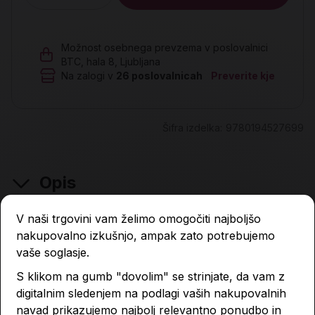
Možnost osebnega prevzema v poslovalnici
BTC, hala 8, Ljubljana
Na zalogi v
26
poslovalnicah
Preverite kje
Šifra izdelka:
9780194527699
Opis
V naši trgovini vam želimo omogočiti najboljšo
nakupovalno izkušnjo, ampak zato potrebujemo
Lastnosti izdelka
vaše soglasje.
S klikom na gumb "dovolim" se strinjate, da vam z
digitalnim sledenjem na podlagi vaših nakupovalnih
Podobni izdelki
navad prikazujemo najbolj relevantno ponudbo in