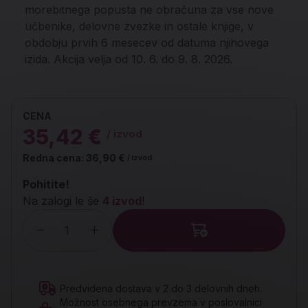
morebitnega popusta ne obračuna za vse nove
učbenike, delovne zvezke in ostale knjige, v
obdobju prvih 6 mesecev od datuma njihovega
izida. Akcija velja od 10. 6. do 9. 8. 2026.
CENA
35,42 €
/ izvod
Redna cena:
36,90 €
/ izvod
Pohitite!
Na zalogi le še
4 izvod
!
Količina
Predvidena dostava v 2 do 3 delovnih dneh.
Možnost osebnega prevzema v poslovalnici