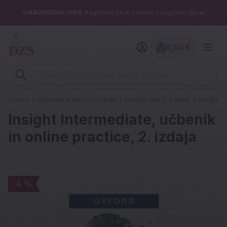
✨NAGRADNA IGRA
: Registriraj se in sodeluj v nagradni igri 🚗✨
0,00 €
Znesek izdelko
Vpišite iskalni niz (šolski zvezek, pero, kartuše ...)
Domov
Učbeniki in delovni zvezki
Srednja šola
1. letnik
Insight In
Insight Intermediate, učbenik
in online practice, 2. izdaja
-4 %