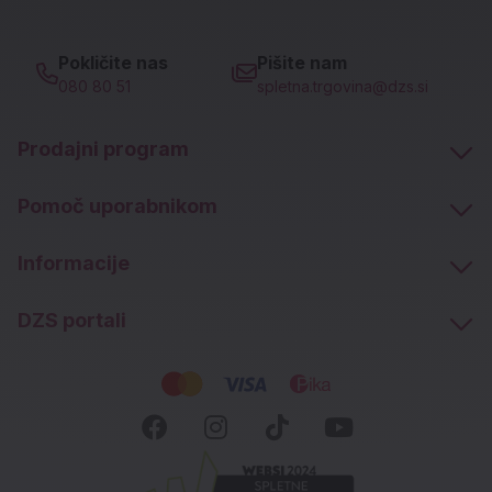
Pokličite nas
Pišite nam
080 80 51
spletna.trgovina@dzs.si
Prodajni program
Pomoč uporabnikom
Informacije
DZS portali
Socialna omrežja
Facebook (novo okno)
Instagram (novo okn
Tiktok (novo ok
Youtube (n