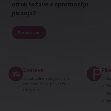
otrok težave s spretnostjo
pisanja?
Preberi več
Noga strani - hitre povezave in social
Dostava
Pika
Zaradi lastne zaloge so lahko
✓
Zbi
naročeni izdelki pri vas že v
✓
Pl
nekaj dneh.
✓
Mo
✓
Me