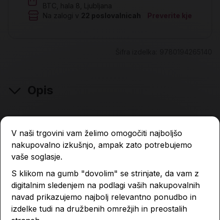
BTC, hala 8, Ljubljana
Na zalogi v
22
poslovalnicah
Preverite kje
Šifra izdelka:
9780194265140
Opis
V naši trgovini vam želimo omogočiti najboljšo
Lastnosti izdelka
nakupovalno izkušnjo, ampak zato potrebujemo
vaše soglasje.
Podobni izdelki
S klikom na gumb "dovolim" se strinjate, da vam z
digitalnim sledenjem na podlagi vaših nakupovalnih
navad prikazujemo najbolj relevantno ponudbo in
izdelke tudi na družbenih omrežjih in preostalih
-4 %
-4 %