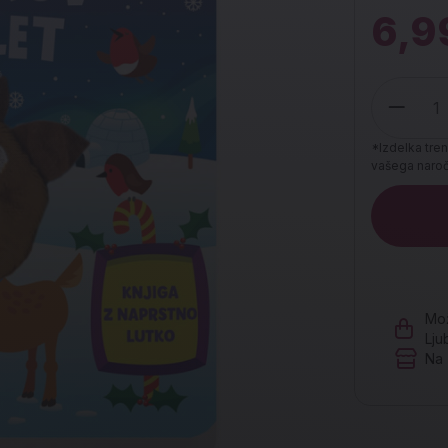
6,9
*Izdelka tren
vašega naroči
Količina
Mož
Lju
Na 