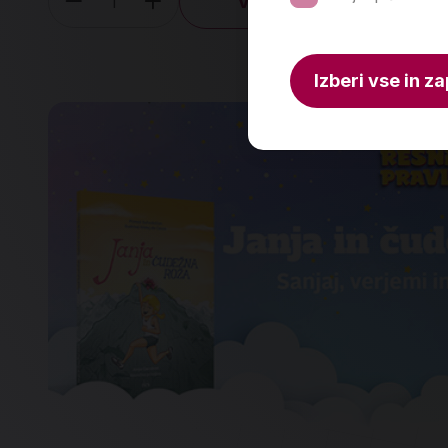
V košarico
Količina
Izberi vse in za