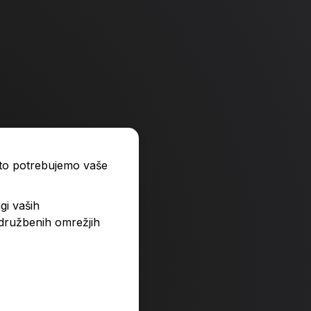
ato potrebujemo vaše
gi vaših
 družbenih omrežjih
medved
5-minutne čarobne b
19,99 €