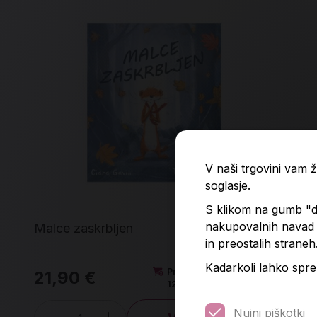
V naši trgovini vam
soglasje.
S klikom na gumb "do
nakupovalnih navad p
Malce zaskrbljen
V 
in preostalih straneh
Kadarkoli lahko spre
Predvidena dobava:
21,90 €
21
12. 8. 2026*
Nujni piškotki