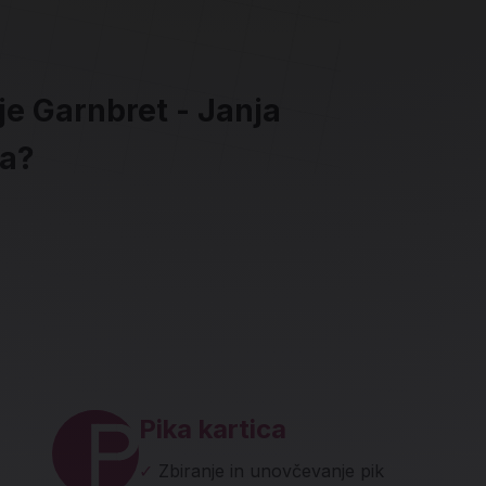
je Garnbret - Janja
la?
ave in socialna omrežja
Pika kartica
✓
Zbiranje in unovčevanje pik