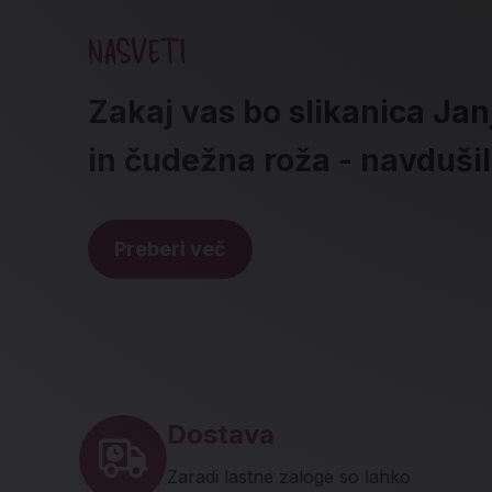
NASVETI
Zakaj vas bo slikanica Jan
in čudežna roža - navduši
Preberi več
Noga strani - hitre povez
Dostava
Zaradi lastne zaloge so lahko