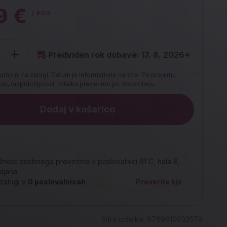
9 €
/ kos
Predviden rok dobave: 17. 8. 2026*
utno ni na zalogi. Datum je informativne narave. Po prejemu
la, razpoložljivost izdelka preverimo pri dobavitelju.
Dodaj v košarico
nost osebnega prevzema v poslovalnici BTC, hala 8,
bljana
zalogi v
0
poslovalnicah
Preverite kje
Šifra izdelka:
9789610033578