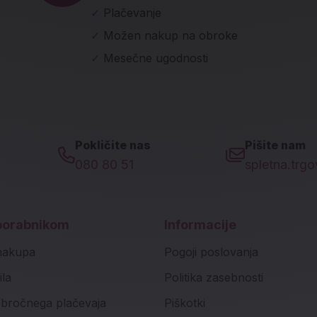
✓
Plačevanje
✓
Možen nakup na obroke
✓
Mesečne ugodnosti
Pokličite nas
Pišite nam
080 80 51
spletna.trg
porabnikom
Informacije
nakupa
Pogoji poslovanja
ila
Politika zasebnosti
bročnega plačevaja
Piškotki