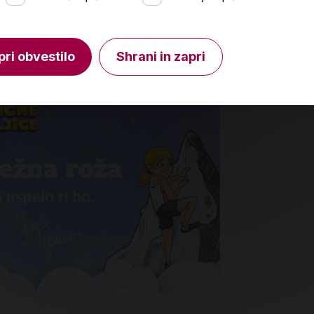
V košarico
Izdelka t
Količina
Preverit
pri obvestilo
Shrani in zapri