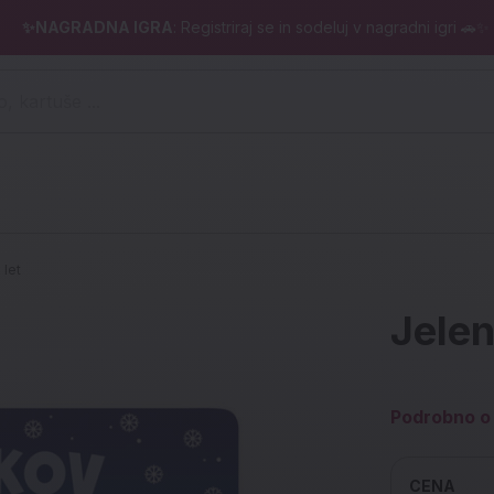
✨NAGRADNA IGRA
: Registriraj se in sodeluj v nagradni igri 🚗✨
 pero, kartuše ...)
 let
Jelen
Podrobno o 
CENA