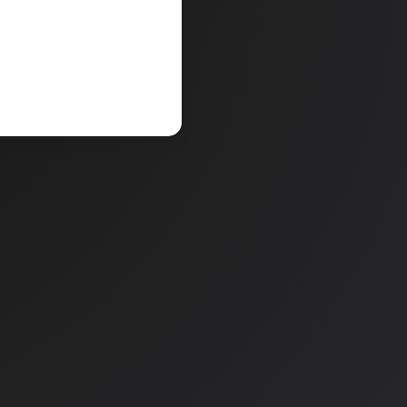
renutno ni na zalogi.
Količina
e zalogo v poslovalnicah
.