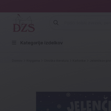
Vpišite iskalni niz (šolski zvezek,
Kategorije izdelkov
Domov
Knjigarna
Otroška literatura
Kartonke
Jelenčkov prvi