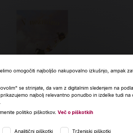
 želimo omogočiti najboljšo nakupovalno izkušnjo, ampak z
volim" se strinjate, da vam z digitalnim sledenjem na podla
rikazujemo najbolj relevantno ponudbo in izdelke tudi na
neznano
Volkulja in 
.
menite politiko piškotkov.
Več o piškotkih
Predvidena dobava:
,90 €
23,90 €
14. 8. 2026*
Analitični piškotki
Trženjski piškotki