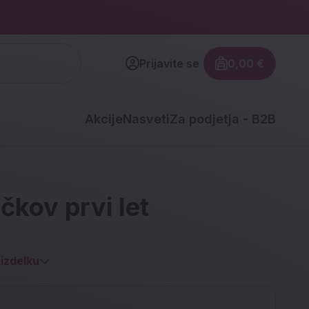
Prijavite se
0,00 €
Znesek izdel
Akcije
Nasveti
Za podjetja - B2B
čkov prvi let
izdelku