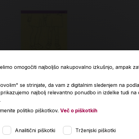
 želimo omogočiti najboljšo nakupovalno izkušnjo, ampak z
volim" se strinjate, da vam z digitalnim sledenjem na podla
rikazujemo najbolj relevantno ponudbo in izdelke tudi na
.
ialna prijateljica
Deseti brat, 
menite politiko piškotkov.
Več o piškotkih
,99 €
20,50 €
Analitični piškotki
Trženjski piškotki