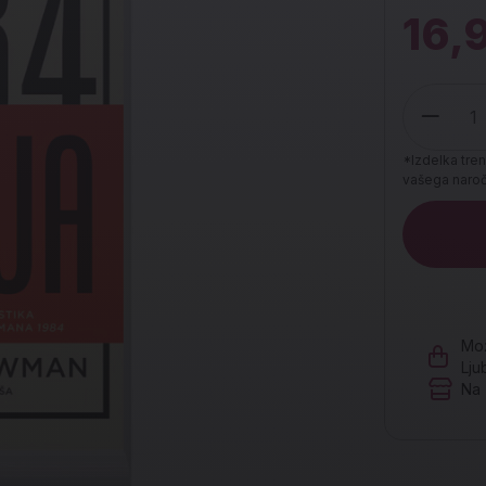
16,
*Izdelka tren
vašega naroči
Količina
Mož
Lju
Na 