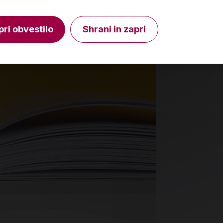
Izdelka trenutno ni na zalogi.
Količin
Preverite zalogo v poslovalnicah
.
pri obvestilo
Shrani in zapri