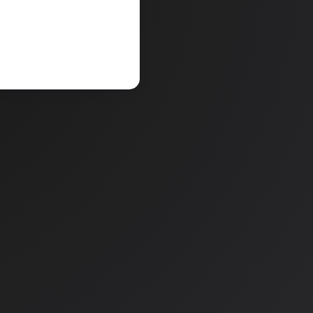
V košarico
a
Količina