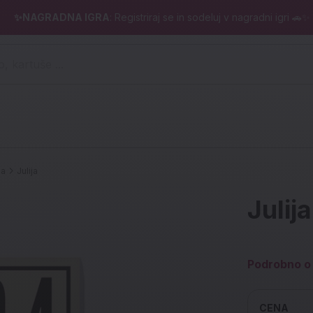
✨NAGRADNA IGRA
: Registriraj se in sodeluj v nagradni igri 🚗✨
 pero, kartuše ...)
ja
Julija
Julija
Podrobno o 
CENA