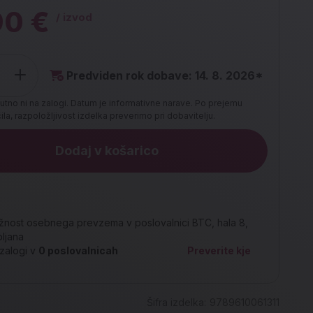
90 €
/ izvod
Predviden rok dobave: 14. 8. 2026*
utno ni na zalogi. Datum je informativne narave. Po prejemu
la, razpoložljivost izdelka preverimo pri dobavitelju.
Dodaj v košarico
nost osebnega prevzema v poslovalnici BTC, hala 8,
bljana
zalogi v
0
poslovalnicah
Preverite kje
Šifra izdelka:
9789610061311