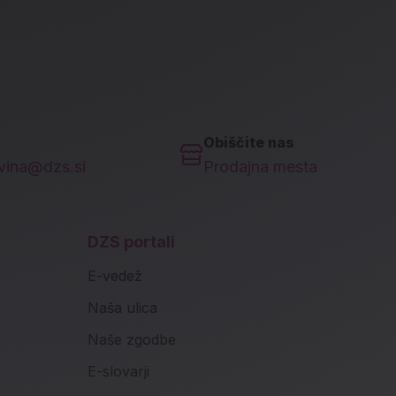
Obiščite nas
ovina@dzs.si
Prodajna mesta
DZS portali
E-vedež
Naša ulica
Naše zgodbe
E-slovarji