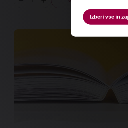
V košarico
Količina
Izberi vse in za