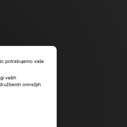
ato potrebujemo vaše
gi vaših
 družbenih omrežjih
zbirka Klasje
Praznina
32,99 €