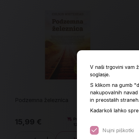
V naši trgovini vam
soglasje.
S klikom na gumb "do
nakupovalnih navad p
in preostalih straneh
Podzemna železnica
Gen
Kadarkoli lahko spre
Predvidena dobava:
15,99 €
14
12. 8. 2026*
Nujni piškotki