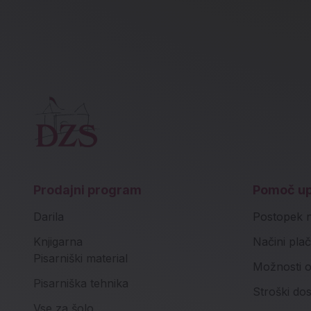
Prodajni program
Pomoč u
Darila
Postopek 
Knjigarna
Načini plač
Pisarniški material
Možnosti o
Pisarniška tehnika
Stroški do
Vse za šolo