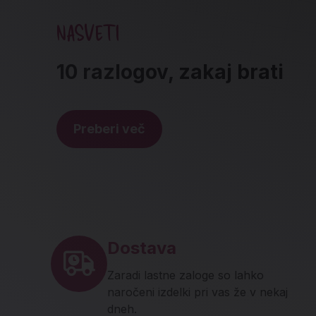
NASVETI
10 razlogov, zakaj brati
Preberi več
Noga strani - hitre povez
Dostava
Zaradi lastne zaloge so lahko
naročeni izdelki pri vas že v nekaj
dneh.