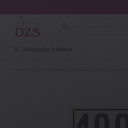
Vpišite iskalni niz (šolski zvezek,
Kategorije izdelkov
Domov
Knjigarna
Leposlovje
Znanstvena fantastika in fantazi