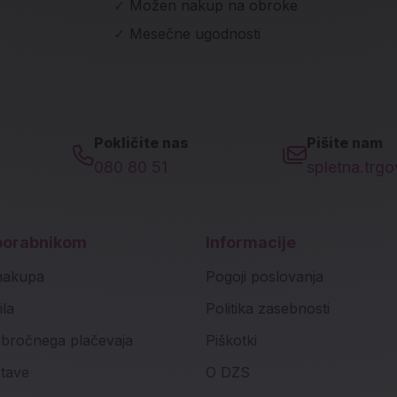
✓
Možen nakup na obroke
✓
Mesečne ugodnosti
Pokličite nas
Pišite nam
080 80 51
spletna.trg
porabnikom
Informacije
nakupa
Pogoji poslovanja
ila
Politika zasebnosti
bročnega plačevaja
Piškotki
stave
O DZS