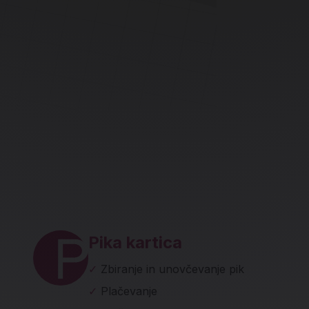
ave in socialna omrežja
Pika kartica
✓
Zbiranje in unovčevanje pik
✓
Plačevanje