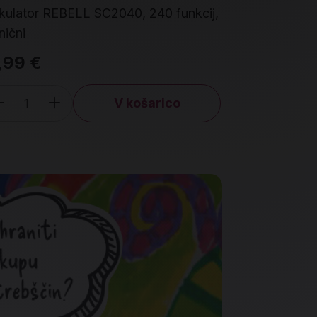
kulator REBELL SC2040, 240 funkcij,
Kalkulator S
nični
matrični zas
,99 €
166,36 €
V košarico
Količina
Količin