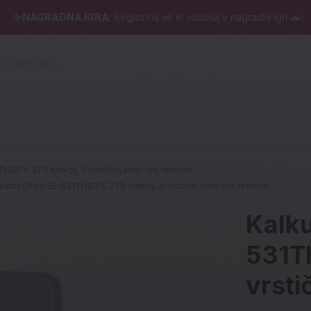
✨NAGRADNA IGRA
: Registriraj se in sodeluj v nagradni igri 🚗✨
 pero, kartuše ...)
HBGY, 273 funkcij, 2-vrstični, črno-siv, tehnični
lator Sharp EL-531THBGY, 273 funkcij, 2-vrstični, črno-siv, tehnični
Kalku
531TH
vrsti