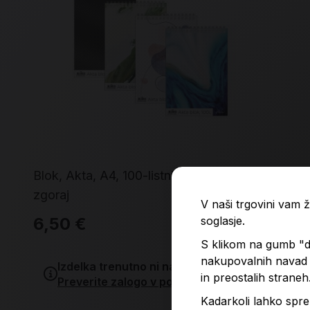
Blok, Akta, A4, 100-listni, 9 mm, spirala
Špi
zgoraj
lis
V naši trgovini vam
6,50 €
11
soglasje.
S klikom na gumb "do
nakupovalnih navad p
Izdelka trenutno ni na zalogi.
in preostalih straneh
Preverite zalogo v poslovalnicah
.
Kadarkoli lahko spre