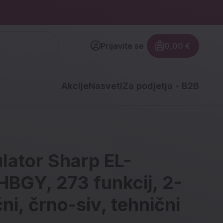
Prijavite se
0,00 €
Znesek izdel
Akcije
Nasveti
Za podjetja - B2B
lator Sharp EL-
BGY, 273 funkcij, 2-
čni, črno-siv, tehnični