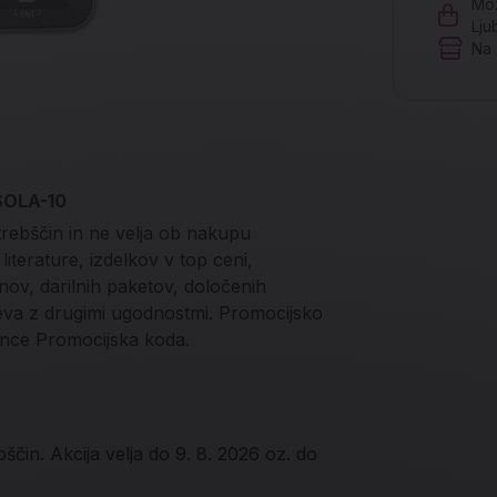
Mož
Lju
Na 
 SOLA-10
trebščin in ne velja ob nakupu
iterature, izdelkov v top ceni,
onov, darilnih paketov, določenih
teva z drugimi ugodnostmi. Promocijsko
nce Promocijska koda.
ščin. Akcija velja do 9. 8. 2026 oz. do