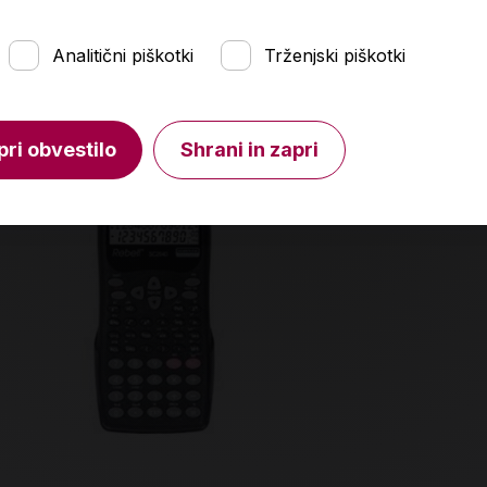
Analitični piškotki
Trženjski piškotki
pri obvestilo
Shrani in zapri