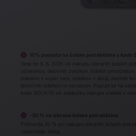
10% popusta na šolske potrebščine s kodo
Velja do 9. 8. 2026 ob nakupu izbranih šolskih po
učbenikov, delovnih zvezkov, šolskih priročnikov, l
izdelkov v super ceni, izdelkov v akciji, darilnih b
tehničnih izdelkov in obrazcev. Popust se ne seš
kodo SOLA-10 ob zaključku nakupa vnesite v oke
-30 % na izbrane šolske potrebščine
Prihranite 30 % pri nakupu izbranih šolskih potreb
razprodaje zalog.