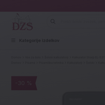
Vpišite iskalni niz (šolski zvezek,
Kategorije izdelkov
Domov
Vse za šolo
Šolski kalkulatorji
Kalkulator Sharp EL-531T
Domov
Pisarna
Pisarniška tehnika
Kalkulatorji
Šolski
Kalku
-30 %