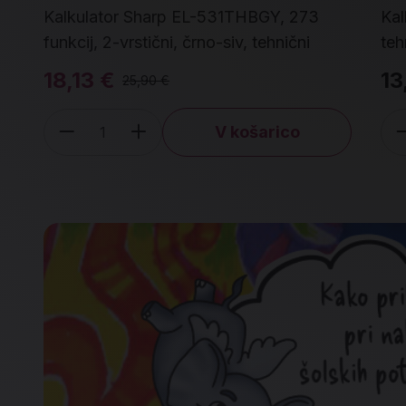
Kalkulator Sharp EL-531THBGY, 273
Kal
funkcij, 2-vrstični, črno-siv, tehnični
teh
18,13 €
13
25,90 €
V košarico
Količina