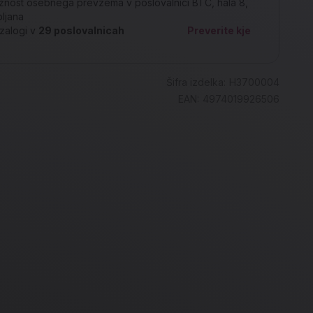
nost osebnega prevzema v poslovalnici BTC, hala 8,
bljana
zalogi v
29
poslovalnicah
Preverite kje
Šifra izdelka:
H3700004
EAN:
4974019926506