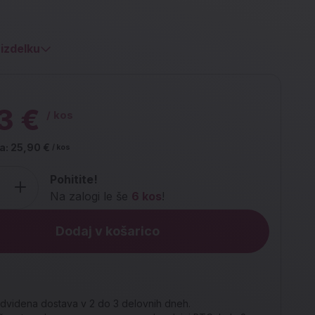
izdelku
3 €
/ kos
a:
25,90 €
/ kos
Pohitite!
Na zalogi le še
6 kos
!
Dodaj v košarico
dvidena dostava v 2 do 3 delovnih dneh.