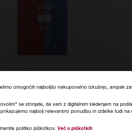
ralni zvezek A4 duo 80 listni, 40
Organizator,
tov karo in 40 listov črtani
 želimo omogočiti najboljšo nakupovalno izkušnjo, ampak z
,19 €
28,00 €
volim" se strinjate, da vam z digitalnim sledenjem na podla
rikazujemo najbolj relevantno ponudbo in izdelke tudi na
Izdelka trenutno ni na zalogi.
Količin
.
Preverite zalogo v poslovalnicah
.
menite politiko piškotkov.
Več o piškotkih