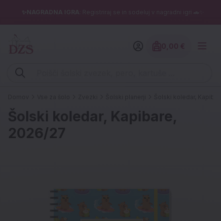
✨NAGRADNA IGRA
: Registriraj se in sodeluj v nagradni igri 🚗✨
0,00 €
Znesek izdelko
Vpišite iskalni niz (šolski zvezek, pero, kartuše ...)
Domov
Vse za šolo
Zvezki
Šolski planerji
Šolski koledar, Kapiba
Šolski koledar, Kapibare,
2026/27