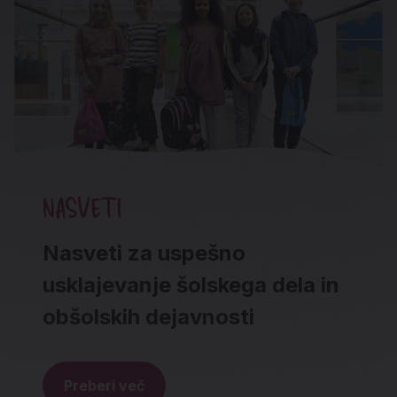
NASVETI
Nasveti za uspešno
usklajevanje šolskega dela in
obšolskih dejavnosti
Preberi več