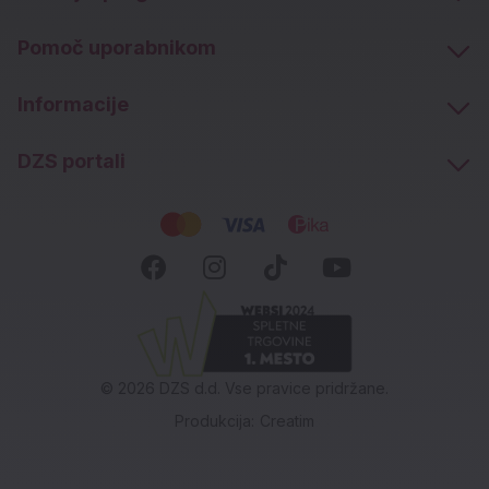
Pomoč uporabnikom
Informacije
DZS portali
Socialna omrežja
Facebook (novo okno)
Instagram (novo okn
Tiktok (novo ok
Youtube (n
© 2026 DZS d.d. Vse pravice pridržane.
Produkcija:
Creatim