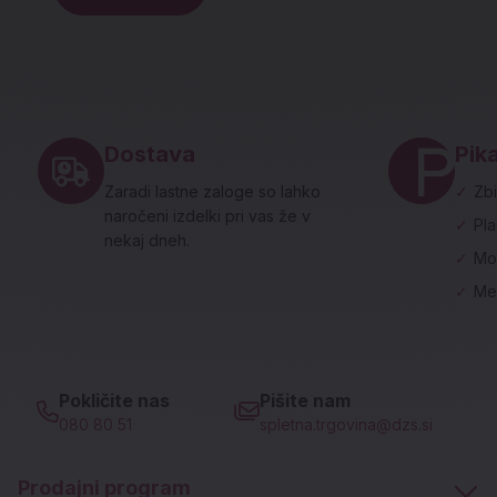
Noga strani - hitre povezave in social
Dostava
Pika
Zaradi lastne zaloge so lahko
✓
Zbi
naročeni izdelki pri vas že v
✓
Pl
nekaj dneh.
✓
Mo
✓
Me
Pokličite nas
Pišite nam
080 80 51
spletna.trgovina@dzs.si
Prodajni program