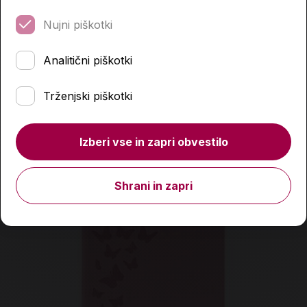
Polna peresnica, Street, Magic
Nujni piškotki
14,99 €
Analitični piškotki
Izdelka trenutno ni na zalogi.
Preverite zalogo v
Trženjski piškotki
poslovalnicah
.
Podobni izdelki
Izberi vse in zapri obvestilo
Shrani in zapri