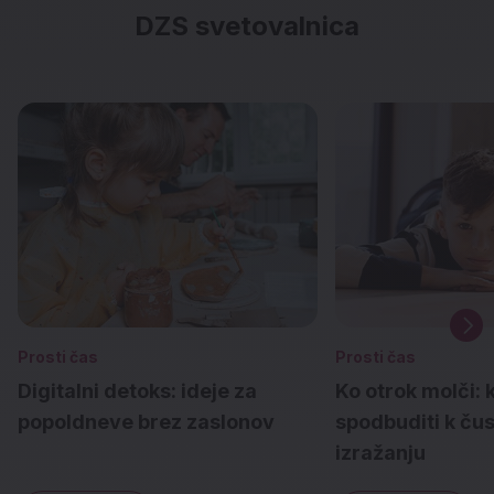
DZS svetovalnica
Prosti čas
Prosti čas
Digitalni detoks: ideje za
Ko otrok molči: 
popoldneve brez zaslonov
spodbuditi k č
izražanju