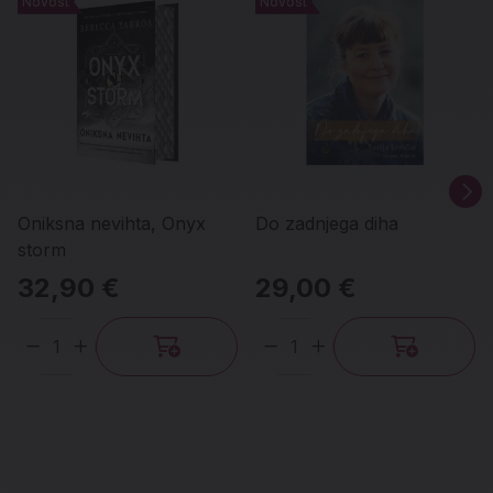
Novost
Novost
Novost
Novost
Oniksna nevihta, Onyx
Do zadnjega diha
storm
32,90 €
29,00 €
Količina
Količina