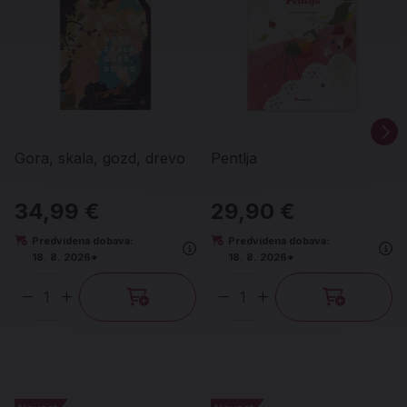
Gora, skala, gozd, drevo
Pentlja
34,99 €
29,90 €
Predvidena dobava:
Predvidena dobava:
18. 8. 2026*
18. 8. 2026*
Količina
Količina