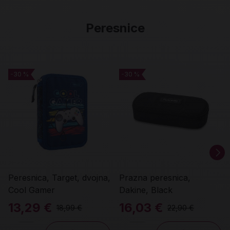
Peresnice
-30 %
-30 %
-30 %
-30 %
Peresnica, Target, dvojna,
Prazna peresnica,
Cool Gamer
Dakine, Black
13,29 €
16,03 €
18,99 €
22,90 €