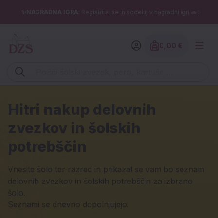
✨NAGRADNA IGRA
: Registriraj se in sodeluj v nagradni igri 🚗✨
0,00 €
Znesek izdelko
Vpišite iskalni niz (šolski zvezek, pero, kartuše ...)
DZS spletna trgovina
Hitri nakup delovnih
zvezkov in šolskih
potrebščin
Vnesite šolo ter razred in prikazal se vam bo seznam
delovnih zvezkov in šolskih potrebščin za izbrano
šolo.
Seznami se dnevno dopolnjujejo.