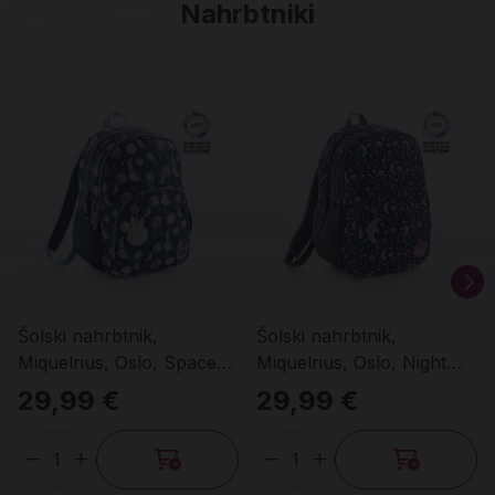
Nahrbtniki
Šolski nahrbtnik,
Šolski nahrbtnik,
Miquelrius, Oslo, Space
Miquelrius, Oslo, Night
Bunny
Garden
29,99 €
29,99 €
Količina
Količina