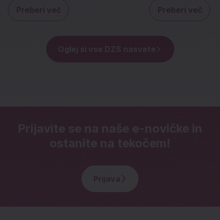
Preberi več
Preberi več
o Digitalni detoks: ideje za popoldneve 
o Ko
Oglej si vse DZS nasvete
Prijavite se na naše e-novičke in
ostanite na tekočem!
Prijava