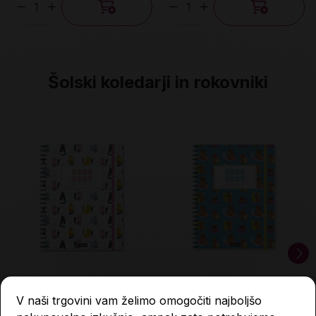
Količina
Količina
Šolski koledarji in rokovniki
Šolski koledar, Mucki,
Šolski koledar, Kapibare,
V naši trgovini vam želimo omogočiti najboljšo
2026/27
2026/27