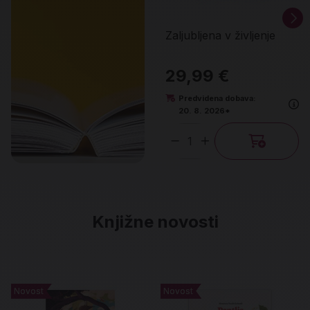
Zaljubljena v življenje
29,99 €
Predvidena dobava:
20. 8. 2026*
Količina
Knjižne novosti
Novost
Novost
Novost
Novost