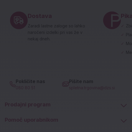
Noga strani - hitre povezave in social
Dostava
Pika
Zaradi lastne zaloge so lahko
✓
Zbi
naročeni izdelki pri vas že v
✓
Pl
nekaj dneh.
✓
Mo
✓
Me
Pokličite nas
Pišite nam
080 80 51
spletna.trgovina@dzs.si
Prodajni program
Pomoč uporabnikom