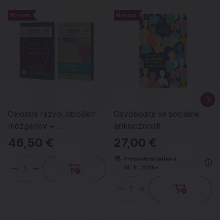
Novost
Novost
Novost
Novost
Celostni razvoj otroških
Osvobodite se socialne
možganov +
anksioznosti
Možganologija
46,50 €
27,00 €
starševstva, set
Predvidena dobava:
18. 8. 2026*
Količina
Količina