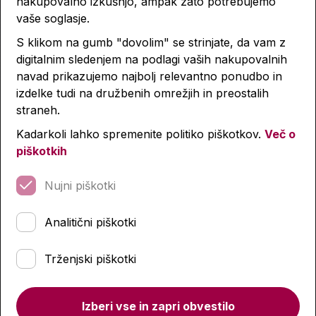
nakupovalno izkušnjo, ampak zato potrebujemo
14,99 €
14,99 €
vaše soglasje.
S klikom na gumb "dovolim" se strinjate, da vam z
Količina
digitalnim sledenjem na podlagi vaših nakupovalnih
Količina
navad prikazujemo najbolj relevantno ponudbo in
izdelke tudi na družbenih omrežjih in preostalih
straneh.
Šolski kalkulatorji
Kadarkoli lahko spremenite politiko piškotkov.
Več o
piškotkih
Nujni piškotki
Analitični piškotki
Trženjski piškotki
Izberi vse in zapri obvestilo