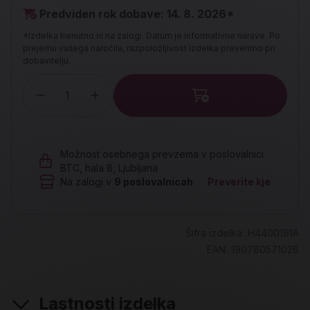
Predviden rok dobave: 14. 8. 2026*
*Izdelka trenutno ni na zalogi. Datum je informativne narave. Po
prejemu vašega naročila, razpoložljivost izdelka preverimo pri
dobavitelju.
Količina
Možnost osebnega prevzema v poslovalnici
BTC, hala 8, Ljubljana
Na zalogi v
9
poslovalnicah
Preverite kje
Šifra izdelka:
H4400191A
EAN:
190780571026
Lastnosti izdelka