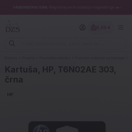
✨NAGRADNA IGRA
: Registriraj se in sodeluj v nagradni igri 🚗✨
0,00 €
Znesek izdelko
Vpišite iskalni niz (šolski zvezek, pero, kartuše ...)
Domov
Pisarna
Pisarniška tehnika
Potrošni materiali za tiskanje
Č
Kartuša, HP, T6N02AE 303,
črna
HP