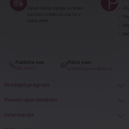
Zaradi lastne zaloge so lahko
✓
Zbi
naročeni izdelki pri vas že v
✓
Pl
nekaj dneh.
✓
Mo
✓
Me
Pokličite nas
Pišite nam
080 80 51
spletna.trgovina@dzs.si
Prodajni program
Pomoč uporabnikom
Informacije