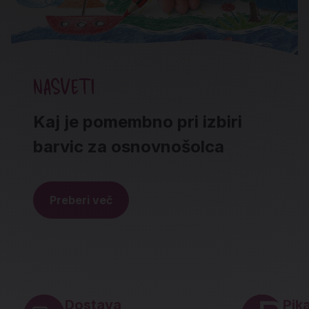
NASVETI
Kaj je pomembno pri izbiri
barvic za osnovnošolca
Preberi več
Noga strani - hitre povezave in social
Dostava
Pika