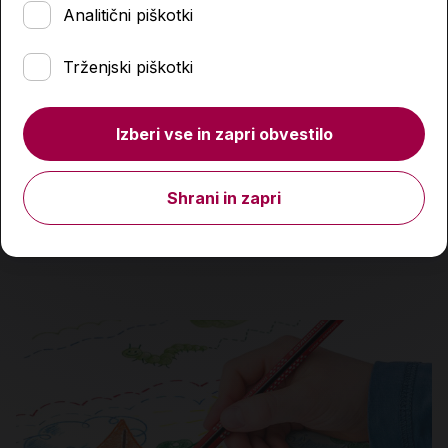
Analitični piškotki
Trženjski piškotki
Kartuša, HP, F6U66AE, črna, original
Izberi vse in zapri obvestilo
30,99 €
Shrani in zapri
Količina