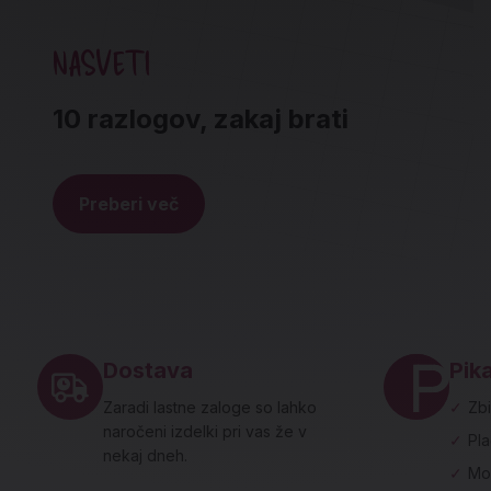
NASVETI
10 razlogov, zakaj brati
Preberi več
Noga strani - hitre povezave in social
Dostava
Pika
Zaradi lastne zaloge so lahko
✓
Zbi
naročeni izdelki pri vas že v
✓
Pl
nekaj dneh.
✓
Mo