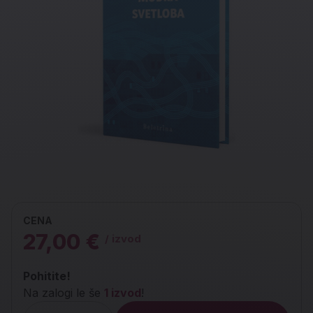
CENA
27,00 €
/ izvod
Pohitite!
Na zalogi le še
1 izvod
!