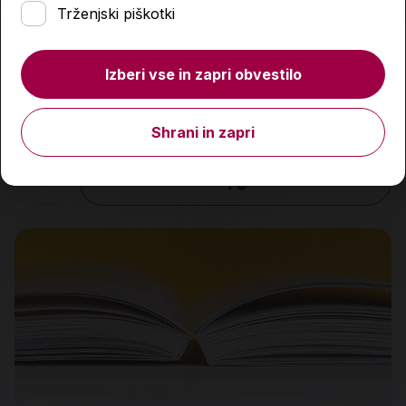
Trženjski piškotki
Izberi vse in zapri obvestilo
Ko se prevrne svet
19,95 €
Shrani in zapri
Količina