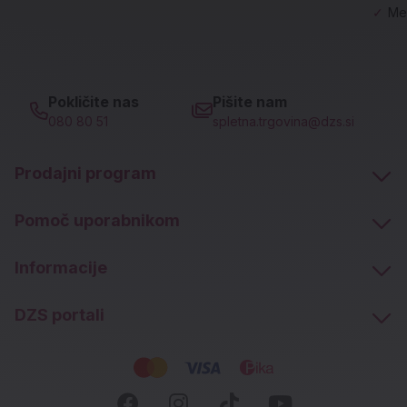
✓
Me
Pokličite nas
Pišite nam
080 80 51
spletna.trgovina@dzs.si
Prodajni program
Pomoč uporabnikom
Informacije
DZS portali
Socialna omrežja