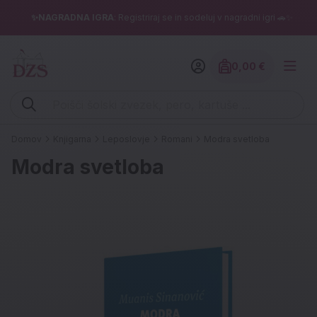
✨NAGRADNA IGRA
: Registriraj se in sodeluj v nagradni igri 🚗✨
0,00 €
Znesek izdelko
Vpišite iskalni niz (šolski zvezek, pero, kartuše ...)
Domov
Knjigarna
Leposlovje
Romani
Modra svetloba
Modra svetloba