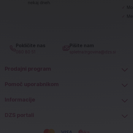
nekaj dneh.
✓
Mo
✓
Me
Pokličite nas
Pišite nam
080 80 51
spletna.trgovina@dzs.si
Prodajni program
Pomoč uporabnikom
Informacije
DZS portali