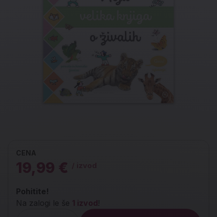
CENA
19,99 €
/ izvod
Pohitite!
Na zalogi le še
1 izvod
!