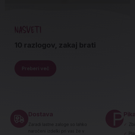
NASVETI
10 razlogov, zakaj brati
Preberi več
Noga strani - hitre povezave in social
Dostava
Pika
Zaradi lastne zaloge so lahko
✓
Zbi
naročeni izdelki pri vas že v
✓
Pl