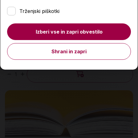
Trženjski piškotki
Kako pričaramo božič
Izberi vse in zapri obvestilo
6,50 €
Shrani in zapri
Predvidena dobava:
19. 8. 2026*
Količina