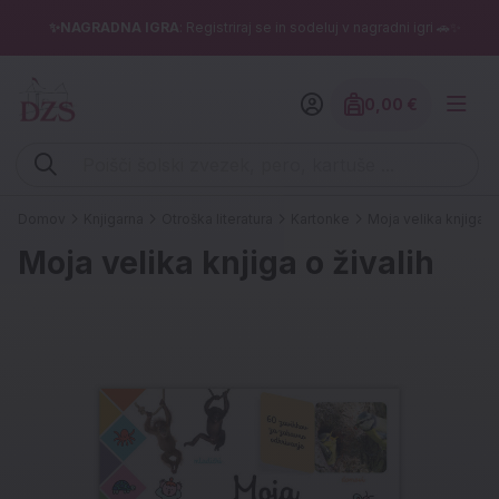
✨NAGRADNA IGRA
: Registriraj se in sodeluj v nagradni igri 🚗✨
0,00 €
Znesek izdelko
Vpišite iskalni niz (šolski zvezek, pero, kartuše ...)
Domov
Knjigarna
Otroška literatura
Kartonke
Moja velika knjiga o 
Moja velika knjiga o živalih