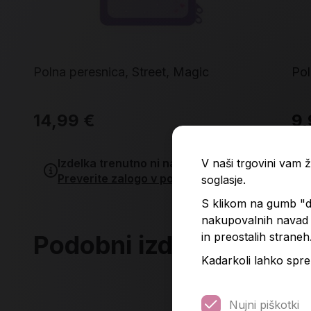
Polna peresnica, Street, Magic
Pol
14,99 €
9,
V naši trgovini vam
Izdelka trenutno ni na zalogi.
Preverite zalogo v poslovalnicah
.
soglasje.
S klikom na gumb "do
nakupovalnih navad p
in preostalih straneh
Podobni izdelki
Kadarkoli lahko spre
Nujni piškotki