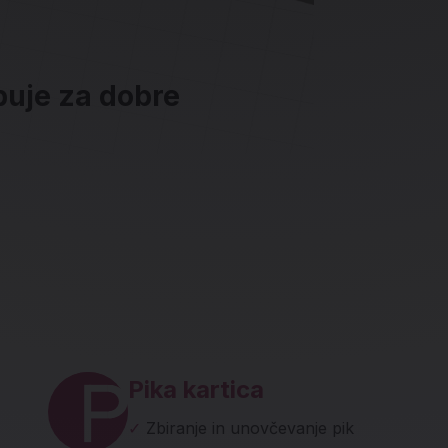
ebuje za dobre
ave in socialna omrežja
Pika kartica
✓
Zbiranje in unovčevanje pik