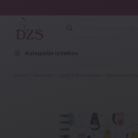
Vpišite iskalni niz (šolski zvezek,
Kategorije izdelkov
Domov
Vse za šolo
Zvezki
Šolski planerji
Šolski koledar, M