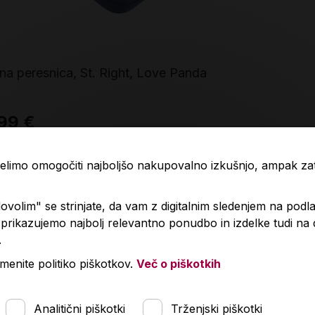
na peresnica, St. Right, Love Panda
Prazna peres
99 €
22,90 €
 želimo omogočiti najboljšo nakupovalno izkušnjo, ampak z
Izdelka trenutno ni na zalogi.
Količin
Preverite zalogo v poslovalnicah
.
volim" se strinjate, da vam z digitalnim sledenjem na podla
rikazujemo najbolj relevantno ponudbo in izdelke tudi na
.
menite politiko piškotkov.
Več o piškotkih
Analitični piškotki
Trženjski piškotki