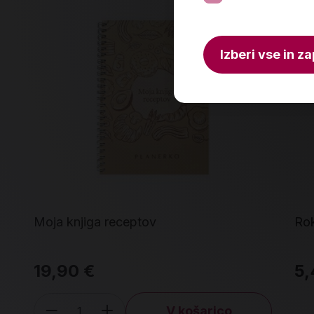
Izberi vse in za
Moja knjiga receptov
Rok
19,90 €
5,
V košarico