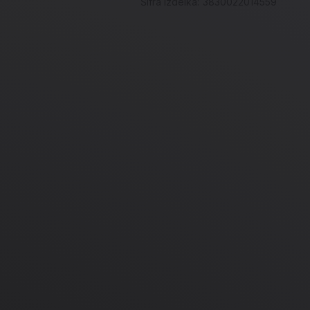
Šifra izdelka:
3830022014559