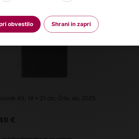
pri obvestilo
Shrani in zapri
ovnik A5, 14 x 21 cm, Črte, siv, 2025
Zaljubljena,
49 €
17,90 €
Izdelka trenutno ni na zalogi.