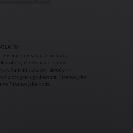
 SOLA-10
trebščin in ne velja ob nakupu
iterature, izdelkov v top ceni,
onov, darilnih paketov, določenih
teva z drugimi ugodnostmi. Promocijsko
nce Promocijska koda.