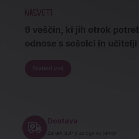
NASVETI
9 veščin, ki jih otrok potr
odnose s sošolci in učitelji
Preberi več
Noga strani - hitre povez
Dostava
Zaradi lastne zaloge so lahko