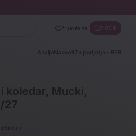
Prijavite se
0,00 €
Znesek izdel
Akcije
Nasveti
Za podjetja - B2B
i koledar, Mucki,
/27
izdelku