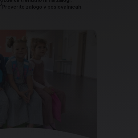
Količin
Preverite zalogo v poslovalnicah
.