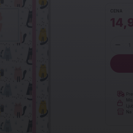
CENA
14,
Količina
Pre
Mož
Lju
Na 