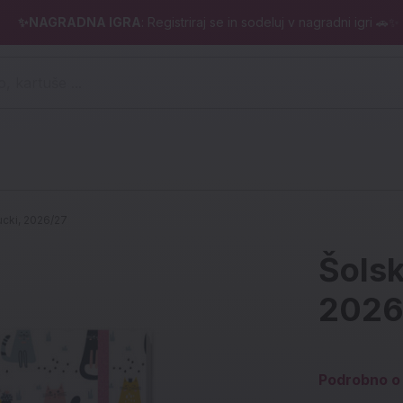
✨NAGRADNA IGRA
: Registriraj se in sodeluj v nagradni igri 🚗✨
 pero, kartuše ...)
ucki, 2026/27
Šolsk
2026
Podrobno o 