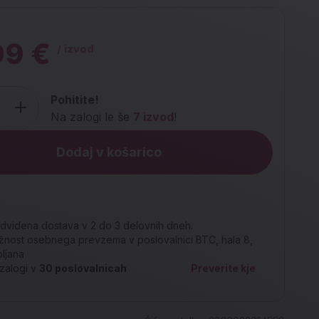
99 €
/ izvod
Pohitite!
Na zalogi le še
7 izvod
!
Dodaj v košarico
dvidena dostava v 2 do 3 delovnih dneh.
nost osebnega prevzema v poslovalnici BTC, hala 8,
bljana
zalogi v
30
poslovalnicah
Preverite kje