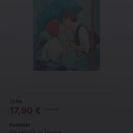
CENA
17,90 €
/ izvod
Pohitite!
Na zalogi le še
1 izvod
!