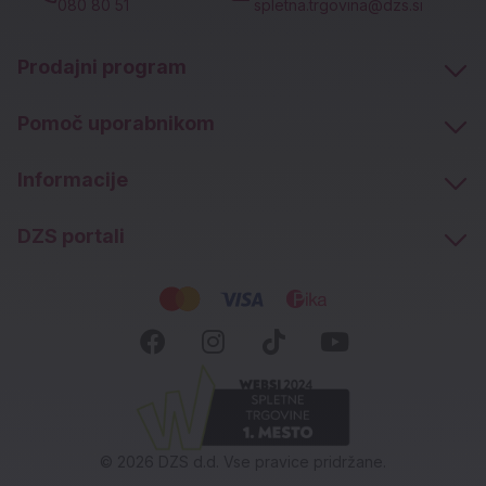
080 80 51
spletna.trgovina@dzs.si
Prodajni program
Pomoč uporabnikom
Informacije
DZS portali
Socialna omrežja
Facebook (novo okno)
Instagram (novo okn
Tiktok (novo ok
Youtube (n
© 2026 DZS d.d. Vse pravice pridržane.