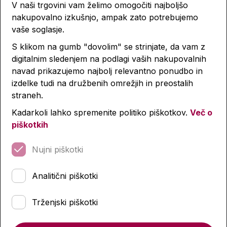
V naši trgovini vam želimo omogočiti najboljšo
nakupovalno izkušnjo, ampak zato potrebujemo
vaše soglasje.
S klikom na gumb "dovolim" se strinjate, da vam z
Planiranje projekta
digitalnim sledenjem na podlagi vaših nakupovalnih
navad prikazujemo najbolj relevantno ponudbo in
izdelke tudi na družbenih omrežjih in preostalih
2,59 €
straneh.
Kadarkoli lahko spremenite politiko piškotkov.
Več o
Količina
piškotkih
Nujni piškotki
Podobni izdelki
Analitični piškotki
Trženjski piškotki