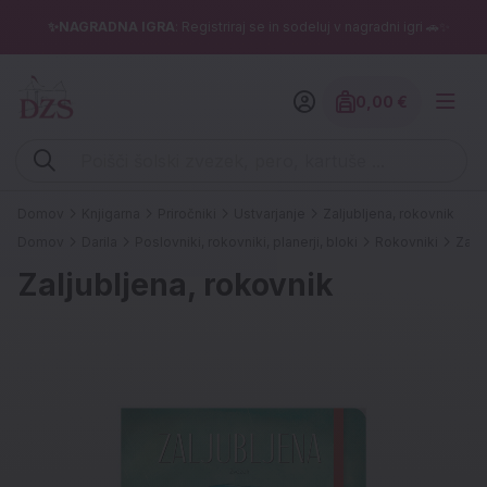
✨NAGRADNA IGRA
: Registriraj se in sodeluj v nagradni igri 🚗✨
0,00 €
Znesek izdelko
Vpišite iskalni niz (šolski zvezek, pero, kartuše ...)
Domov
Knjigarna
Priročniki
Ustvarjanje
Zaljubljena, rokovnik
Domov
Darila
Poslovniki, rokovniki, planerji, bloki
Rokovniki
Zalju
Zaljubljena, rokovnik