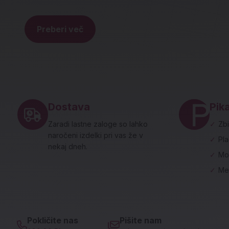
Preberi več
Noga strani - hitre povezave in social
Dostava
Pika
Zaradi lastne zaloge so lahko
✓
Zbi
naročeni izdelki pri vas že v
✓
Pl
nekaj dneh.
✓
Mo
✓
Me
Pokličite nas
Pišite nam