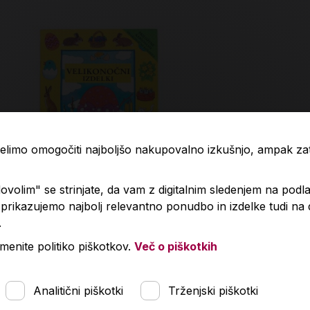
 želimo omogočiti najboljšo nakupovalno izkušnjo, ampak z
volim" se strinjate, da vam z digitalnim sledenjem na podla
rikazujemo najbolj relevantno ponudbo in izdelke tudi na
.
ikonočni izdelki
Krog življenj
menite politiko piškotkov.
Več o piškotkih
99 €
15,90 €
Analitični piškotki
Trženjski piškotki