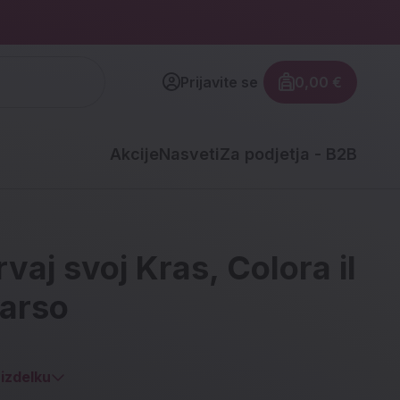
Prijavite se
0,00 €
Znesek izdel
Akcije
Nasveti
Za podjetja - B2B
vaj svoj Kras, Colora il
Carso
izdelku