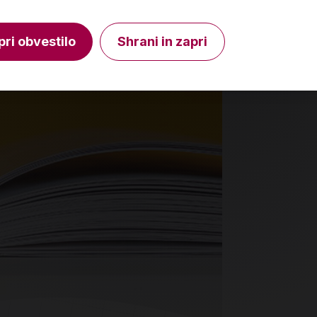
V košarico
Količina
Količin
pri obvestilo
Shrani in zapri