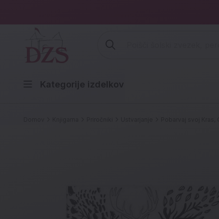
Vpišite iskalni niz (šolski zvezek,
Kategorije izdelkov
Domov
Knjigarna
Priročniki
Ustvarjanje
Pobarvaj svoj Kras, 