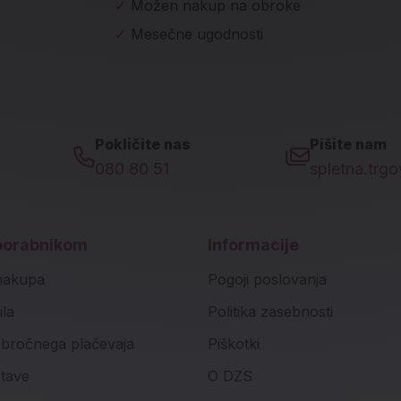
✓
Možen nakup na obroke
✓
Mesečne ugodnosti
Pokličite nas
Pišite nam
080 80 51
spletna.trg
porabnikom
Informacije
nakupa
Pogoji poslovanja
ila
Politika zasebnosti
bročnega plačevaja
Piškotki
stave
O DZS