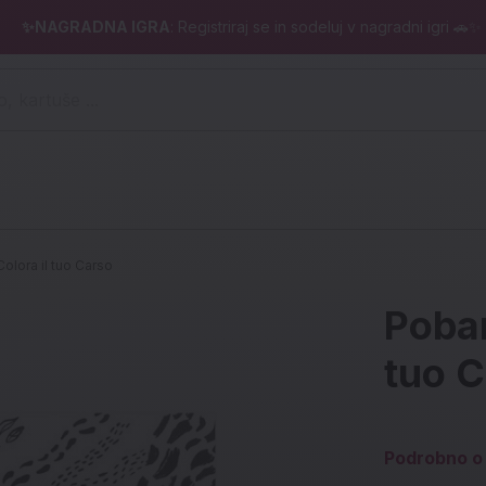
✨NAGRADNA IGRA
: Registriraj se in sodeluj v nagradni igri 🚗✨
 pero, kartuše ...)
Colora il tuo Carso
Pobar
tuo 
Podrobno o 