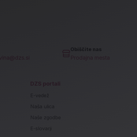
Obiščite nas
ovina@dzs.si
Prodajna mesta
DZS portali
E-vedež
Naša ulica
Naše zgodbe
E-slovarji