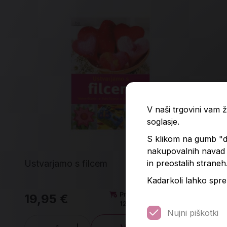
V naši trgovini vam
soglasje.
S klikom na gumb "do
nakupovalnih navad p
in preostalih straneh
Ustvarjamo s filcem
Vel
Kadarkoli lahko spre
Predvidena dobava:
19,95 €
6,
12. 8. 2026*
Nujni piškotki