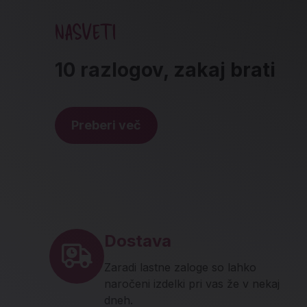
NASVETI
10 razlogov, zakaj brati
Preberi več
Noga strani - hitre povez
Dostava
Zaradi lastne zaloge so lahko
naročeni izdelki pri vas že v nekaj
dneh.