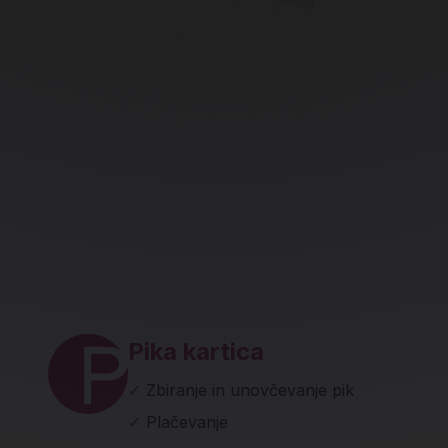
ave in socialna omrežja
Pika kartica
✓
Zbiranje in unovčevanje pik
✓
Plačevanje