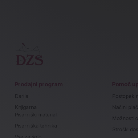
Prodajni program
Pomoč u
Darila
Postopek 
Knjigarna
Načini plač
Pisarniški material
Možnosti o
Pisarniška tehnika
Stroški do
Vse za šolo