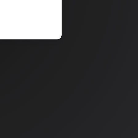
V košarico
a
Količina