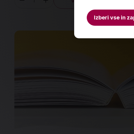
V košarico
Količina
Izberi vse in za