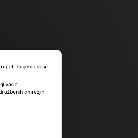
ato potrebujemo vaše
gi vaših
 družbenih omrežjih
a
Živali iz mase Fimo
3,99 €