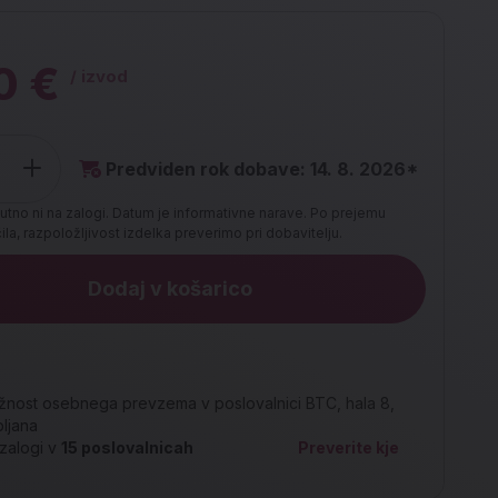
0 €
/ izvod
Predviden rok dobave: 14. 8. 2026*
utno ni na zalogi. Datum je informativne narave. Po prejemu
la, razpoložljivost izdelka preverimo pri dobavitelju.
Dodaj v košarico
nost osebnega prevzema v poslovalnici BTC, hala 8,
bljana
zalogi v
15
poslovalnicah
Preverite kje