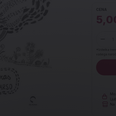
CENA
5,0
*Izdelka tren
vašega naroči
Količina
Mož
Lju
Na 