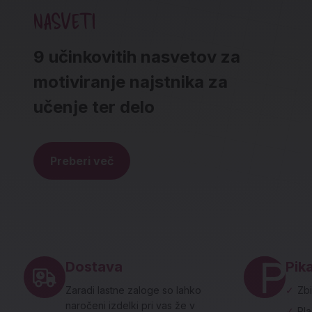
NASVETI
9 učinkovitih nasvetov za
motiviranje najstnika za
učenje ter delo
Preberi več
Noga strani - hitre povezave in social
Dostava
Pika
Zaradi lastne zaloge so lahko
✓
Zbi
naročeni izdelki pri vas že v
✓
Pl