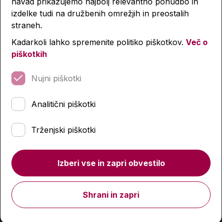
navad prikazujemo najbolj relevantno ponudbo in
izdelke tudi na družbenih omrežjih in preostalih
straneh.
Kadarkoli lahko spremenite politiko piškotkov.
Več o
piškotkih
Nujni piškotki
Analitični piškotki
Prazna peresnica, Dakine, Black
Trženjski piškotki
16,03 €
22,90 €
Izberi vse in zapri obvestilo
Količina
Shrani in zapri
Podobni izdelki