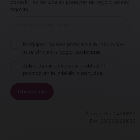
obvestili, ko bo izdelek ponovno na voljo v spletni
trgovini.
Potrjujem, da sem prebral/-a in razumel/-a
in se strinjam s
pogoji poslovanja
Želim, da me obveščate o aktualnih
promocijah in izdelkih iz ponudbe.
Obvesti me
Šifra izdelka:
G4100892
EAN:
3830058981085