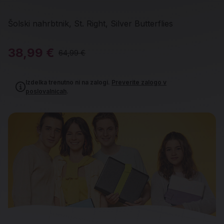
Šolski nahrbtnik, St. Right, Silver Butterflies
38,99 €
64,99 €
Izdelka trenutno ni na zalogi.
Preverite zalogo v
poslovalnicah
.