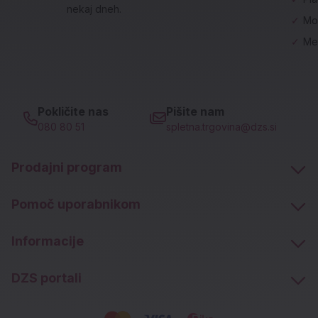
nekaj dneh.
✓
Mo
✓
Me
Pokličite nas
Pišite nam
080 80 51
spletna.trgovina@dzs.si
Prodajni program
Pomoč uporabnikom
Informacije
DZS portali