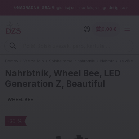
✨NAGRADNA IGRA
: Registriraj se in sodeluj v nagradni igri 🚗✨
0,00 €
Znesek izdelko
Vpišite iskalni niz (šolski zvezek, pero, kartuše ...)
Domov
Vse za šolo
Šolske torbe in nahrbtniki
Nahrbtniki za višje ra
Nahrbtnik, Wheel Bee, LED
Generation Z, Beautiful
WHEEL BEE
-30 %