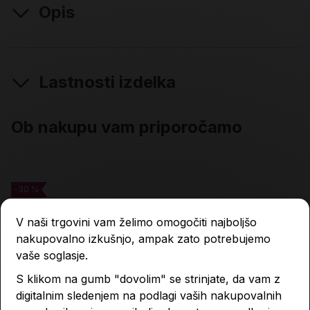
Opis
Lastnosti izdelka
Ob nakupu vam priporočamo
-30 %
-30 %
V naši trgovini vam želimo omogočiti najboljšo
nakupovalno izkušnjo, ampak zato potrebujemo
vaše soglasje.
S klikom na gumb "dovolim" se strinjate, da vam z
digitalnim sledenjem na podlagi vaših nakupovalnih