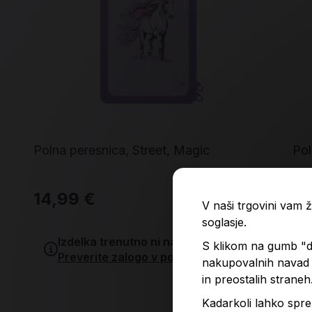
Polna peresnica, Street, Magic
Pol
14,99 €
9,
V naši trgovini vam
soglasje.
Izdelka trenutno ni na zalogi.
S klikom na gumb "do
Preverite zalogo v poslovalnicah
.
nakupovalnih navad p
in preostalih straneh
Kadarkoli lahko spre