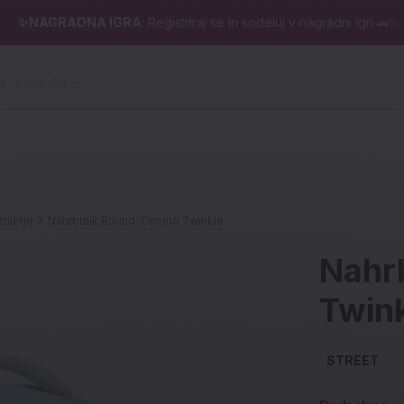
✨NAGRADNA IGRA
: Registriraj se in sodeluj v nagradni igri 🚗✨
 pero, kartuše ...)
triletje
Nahrbtnik Round, Cosmo Twinkle
Nahr
Twin
STREET