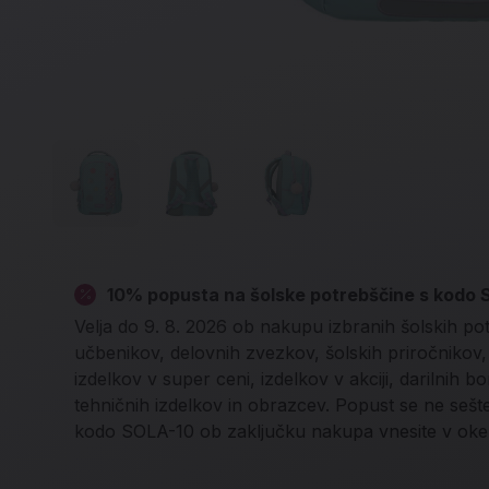
10% popusta na šolske potrebščine s kodo
Velja do 9. 8. 2026 ob nakupu izbranih šolskih po
učbenikov, delovnih zvezkov, šolskih priročnikov, l
izdelkov v super ceni, izdelkov v akciji, darilnih b
tehničnih izdelkov in obrazcev. Popust se ne seš
kodo SOLA-10 ob zaključku nakupa vnesite v oke