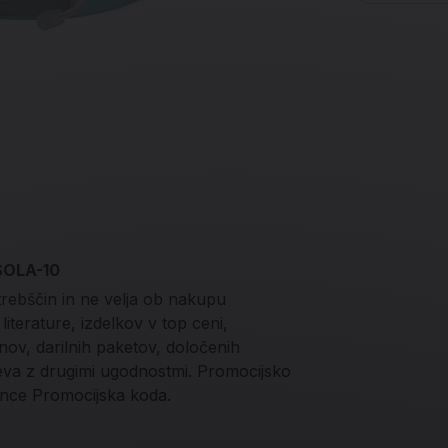
 SOLA-10
trebščin in ne velja ob nakupu
iterature, izdelkov v top ceni,
onov, darilnih paketov, določenih
teva z drugimi ugodnostmi. Promocijsko
nce Promocijska koda.