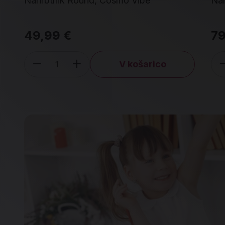
Nahrbtnik Round, Cosmo Vibe
Nah
49,99 €
79
V košarico
Količina