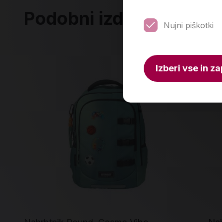
Podobni izdelki
Nujni piškotki
Izberi vse in za