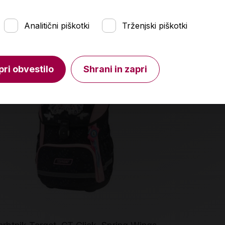
Analitični piškotki
Trženjski piškotki
pri obvestilo
Shrani in zapri