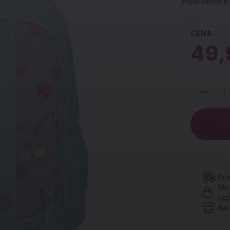
Podrobno o 
CENA
49,
Količina
Pre
Mož
Lju
Na 