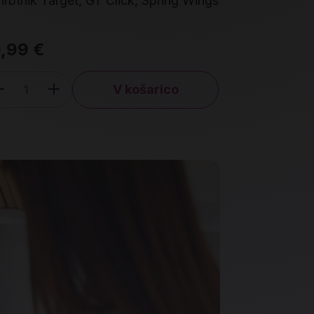
rbtnik Target, GT Click, Spring Wings
Mehki ergono
Round, Mag
,99 €
41,99 €
V košarico
Količina
Količin