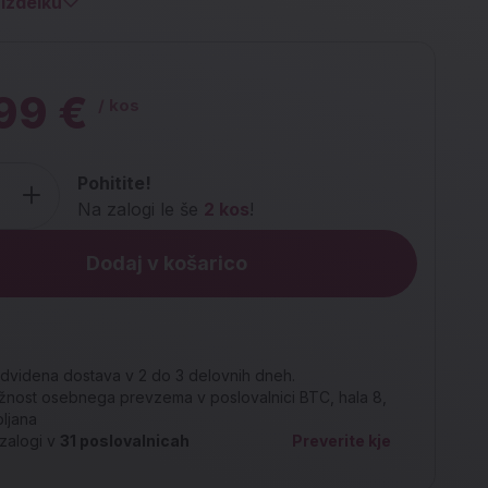
izdelku
99 €
/ kos
Pohitite!
Na zalogi le še
2 kos
!
Dodaj v košarico
dvidena dostava v 2 do 3 delovnih dneh.
nost osebnega prevzema v poslovalnici BTC, hala 8,
bljana
zalogi v
31
poslovalnicah
Preverite kje