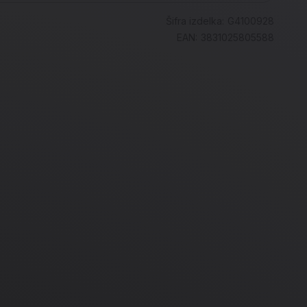
Šifra izdelka:
G4100928
EAN:
3831025805588