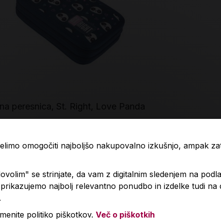
na peresnica, St. Right, Love Panda
Prazna peres
99 €
22,90 €
 želimo omogočiti najboljšo nakupovalno izkušnjo, ampak z
Izdelka trenutno ni na zalogi.
volim" se strinjate, da vam z digitalnim sledenjem na podla
Količin
Preverite zalogo v poslovalnicah
.
rikazujemo najbolj relevantno ponudbo in izdelke tudi na
.
menite politiko piškotkov.
Več o piškotkih