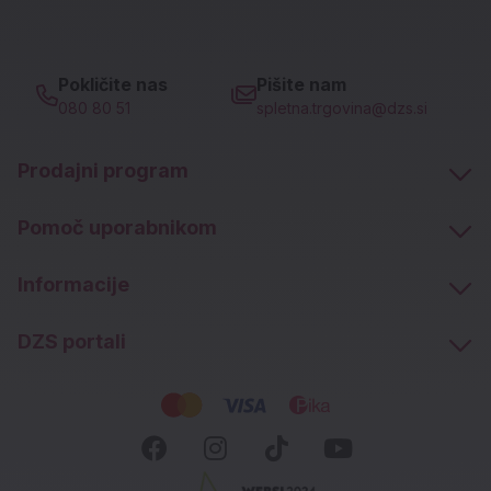
Pokličite nas
Pišite nam
080 80 51
spletna.trgovina@dzs.si
Prodajni program
Pomoč uporabnikom
Informacije
DZS portali
Socialna omrežja
Facebook (novo okno)
Instagram (novo okn
Tiktok (novo ok
Youtube (n