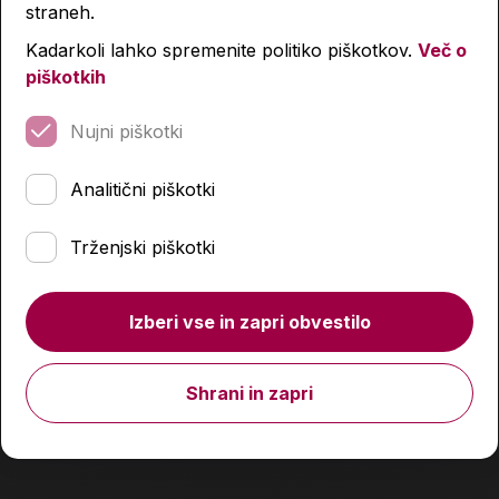
straneh.
Kadarkoli lahko spremenite politiko piškotkov.
Več o
piškotkih
Nujni piškotki
Analitični piškotki
Polna peresnica, Street, Magic
Trženjski piškotki
14,99 €
Izberi vse in zapri obvestilo
Izdelka trenutno ni na zalogi.
Preverite zalogo v
poslovalnicah
.
Shrani in zapri
Podobni izdelki