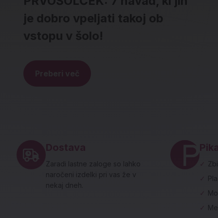
PRVOŠOLČEK: 7 navad, ki jih
je dobro vpeljati takoj ob
vstopu v šolo!
Preberi več
Noga strani - hitre povezave in social
Dostava
Pika
Zaradi lastne zaloge so lahko
✓
Zbi
naročeni izdelki pri vas že v
✓
Pl
nekaj dneh.
✓
Mo
✓
Me