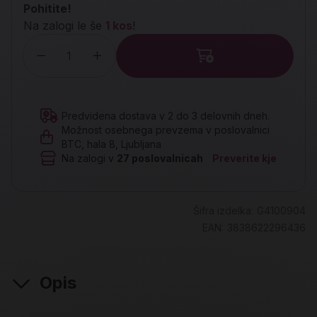
Pohitite!
Na zalogi le še
1 kos
!
Količina
Predvidena dostava v 2 do 3 delovnih dneh.
Možnost osebnega prevzema v poslovalnici
BTC, hala 8, Ljubljana
Na zalogi v
27
poslovalnicah
Preverite kje
Šifra izdelka:
G4100904
EAN:
3838622296436
Opis