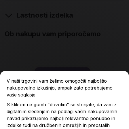
Lastnosti izdelka
Ob nakupu vam priporočamo
V naši trgovini vam želimo omogočiti najboljšo
nakupovalno izkušnjo, ampak zato potrebujemo
vaše soglasje.
S klikom na gumb "dovolim" se strinjate, da vam z
digitalnim sledenjem na podlagi vaših nakupovalnih
navad prikazujemo najbolj relevantno ponudbo in
izdelke tudi na družbenih omrežjih in preostalih