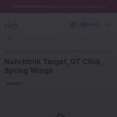
✨NAGRADNA IGRA
: Registriraj se in sodeluj v nagradni igri 🚗✨
0,00 €
Znesek izdelko
Vpišite iskalni niz (šolski zvezek, pero, kartuše ...)
Domov
Vse za šolo
Šolske torbe in nahrbtniki
Torbe za 1. in 2. triletj
Nahrbtnik Target, GT Click,
Spring Wings
TARGET