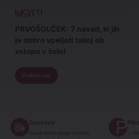
NASVETI
PRVOŠOLČEK: 7 navad, ki jih
je dobro vpeljati takoj ob
vstopu v šolo!
Preberi več
Noga strani - hitre povezave in social
Dostava
Pika
Zaradi lastne zaloge so lahko
✓
Zbi