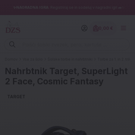
✨NAGRADNA IGRA
: Registriraj se in sodeluj v nagradni igri 🚗✨
0,00 €
Znesek izdelko
Vpišite iskalni niz (šolski zvezek, pero, kartuše ...)
Domov
Vse za šolo
Šolske torbe in nahrbtniki
Torbe za 1. in 2. triletj
Nahrbtnik Target, SuperLight
2 Face, Cosmic Fantasy
TARGET