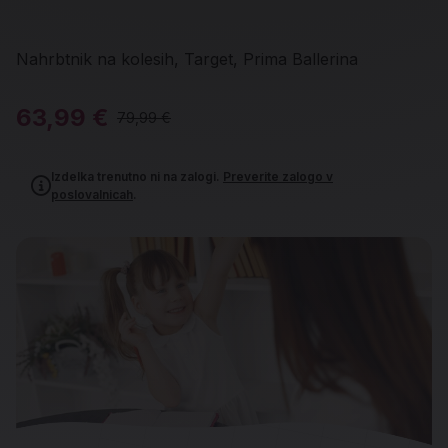
Nahrbtnik na kolesih, Target, Prima Ballerina
63,99 €
79,99 €
Izdelka trenutno ni na zalogi.
Preverite zalogo v
poslovalnicah
.