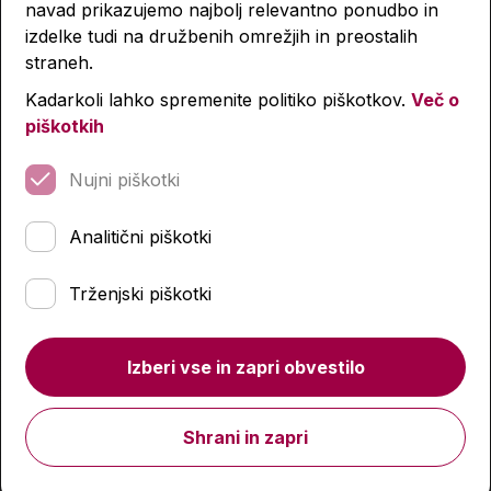
navad prikazujemo najbolj relevantno ponudbo in
izdelke tudi na družbenih omrežjih in preostalih
straneh.
Kadarkoli lahko spremenite politiko piškotkov.
Več o
piškotkih
Nujni piškotki
Analitični piškotki
Polna peresnica, Street, Magic
Trženjski piškotki
14,99 €
Izberi vse in zapri obvestilo
Izdelka trenutno ni na zalogi.
Preverite zalogo v
poslovalnicah
.
Shrani in zapri
Podobni izdelki