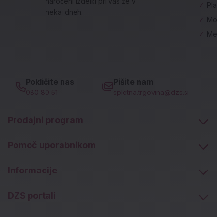
naročeni izdelki pri vas že v
✓
Pl
nekaj dneh.
✓
Mo
✓
Me
Pokličite nas
Pišite nam
080 80 51
spletna.trgovina@dzs.si
Prodajni program
Pomoč uporabnikom
Informacije
DZS portali