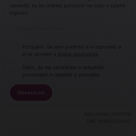
obvestili, ko bo izdelek ponovno na voljo v spletni
trgovini.
Potrjujem, da sem prebral/-a in razumel/-a
in se strinjam s
pogoji poslovanja
Želim, da me obveščate o aktualnih
promocijah in izdelkih iz ponudbe.
Obvesti me
Šifra izdelka:
G4100912
EAN:
3838622295965