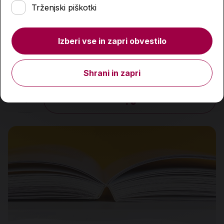
Trženjski piškotki
Izberi vse in zapri obvestilo
Otok kamelij
14,99 €
Shrani in zapri
Količina