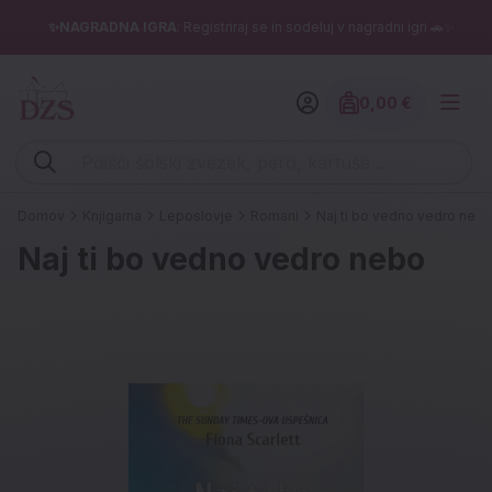
✨NAGRADNA IGRA
: Registriraj se in sodeluj v nagradni igri 🚗✨
0,00 €
Znesek izdelko
Vpišite iskalni niz (šolski zvezek, pero, kartuše ...)
Domov
Knjigarna
Leposlovje
Romani
Naj ti bo vedno vedro neb
Naj ti bo vedno vedro nebo