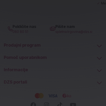
✓
Me
Pokličite nas
Pišite nam
080 80 51
spletna.trgovina@dzs.si
Prodajni program
Pomoč uporabnikom
Informacije
DZS portali
Socialna omrežja