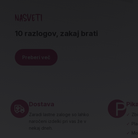
NASVETI
10 razlogov, zakaj brati
Preberi več
Noga strani - hitre povezave in social
Dostava
Pika
Zaradi lastne zaloge so lahko
✓
Zbi
naročeni izdelki pri vas že v
✓
Pl
nekaj dneh.
✓
Mo