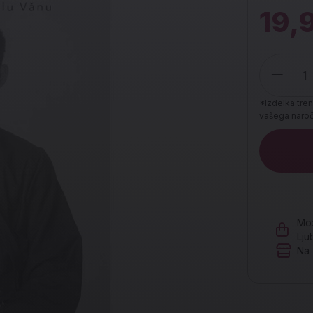
19,
*Izdelka tren
vašega naroči
Količina
Mož
Lju
Na 