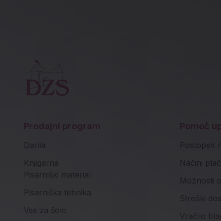
Prodajni program
Pomoč u
Darila
Postopek 
Knjigarna
Načini plač
Pisarniški material
Možnosti o
Pisarniška tehnika
Stroški do
Vse za šolo
Vračilo bla