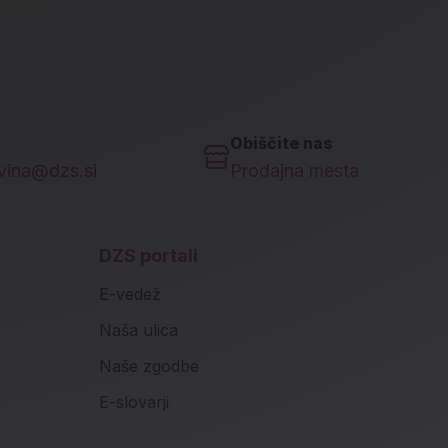
Obiščite nas
ovina@dzs.si
Prodajna mesta
DZS portali
E-vedež
Naša ulica
Naše zgodbe
E-slovarji