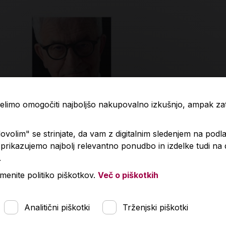
 želimo omogočiti najboljšo nakupovalno izkušnjo, ampak z
volim" se strinjate, da vam z digitalnim sledenjem na podla
rikazujemo najbolj relevantno ponudbo in izdelke tudi na
.
spodobni odvetnik
Nikola Jokić
menite politiko piškotkov.
Več o piškotkih
Predvidena dobava:
,00 €
29,90 €
12. 8. 2026*
Analitični piškotki
Trženjski piškotki