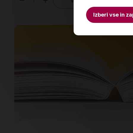
V košarico
Količina
Izberi vse in za