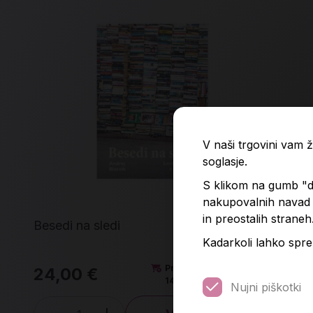
V naši trgovini vam
soglasje.
S klikom na gumb "do
nakupovalnih navad p
in preostalih straneh
Besedi na sledi
Ne
Kadarkoli lahko spre
Predvidena dobava:
24,00 €
35
14. 8. 2026*
Nujni piškotki