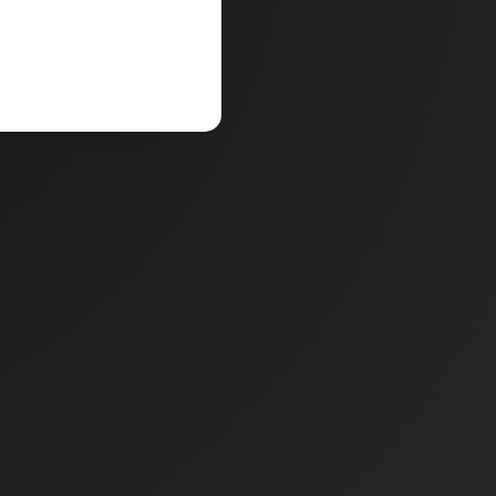
V košarico
a
Količina