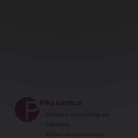
ave in socialna omrežja
Pika kartica
✓
Zbiranje in unovčevanje pik
✓
Plačevanje
✓
Možen nakup na obroke