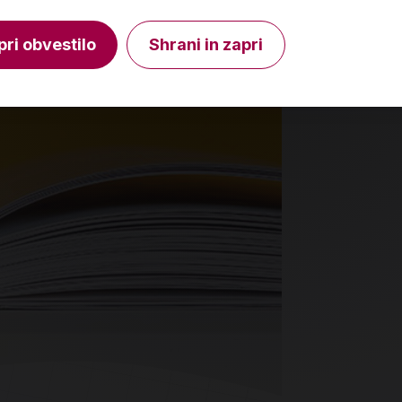
V košarico
Količina
Količin
pri obvestilo
Shrani in zapri