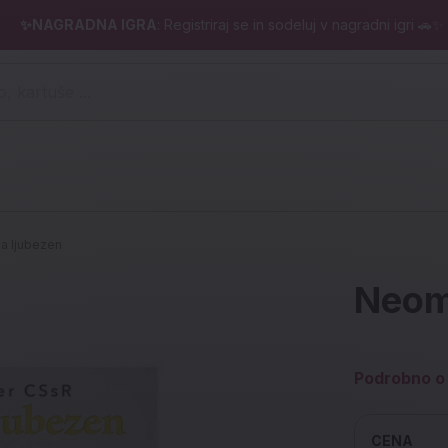
✨NAGRADNA IGRA
: Registriraj se in sodeluj v nagradni igri 🚗✨
 pero, kartuše ...)
a ljubezen
Neom
Podrobno o 
CENA