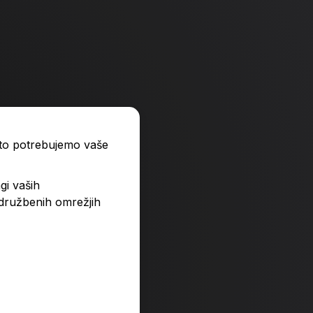
ato potrebujemo vaše
gi vaših
 družbenih omrežjih
: nikar tako resno
Ravnateljeva hči
17,90 €