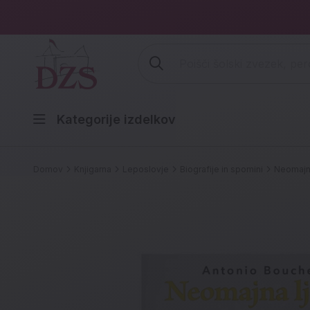
Vpišite iskalni niz (šolski zvezek,
Kategorije izdelkov
Domov
Knjigarna
Leposlovje
Biografije in spomini
Neomajn