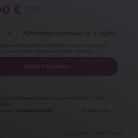
90 €
/ izvod
Predviden rok dobave: 15. 8. 2026*
utno ni na zalogi. Datum je informativne narave. Po prejemu
la, razpoložljivost izdelka preverimo pri dobavitelju.
Dodaj v košarico
nost osebnega prevzema v poslovalnici BTC, hala 8,
bljana
zalogi v
0
poslovalnicah
Preverite kje
Šifra izdelka:
9789617019421