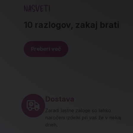
NASVETI
10 razlogov, zakaj brati
Preberi več
Noga strani - hitre povez
Dostava
Zaradi lastne zaloge so lahko
naročeni izdelki pri vas že v nekaj
dneh.