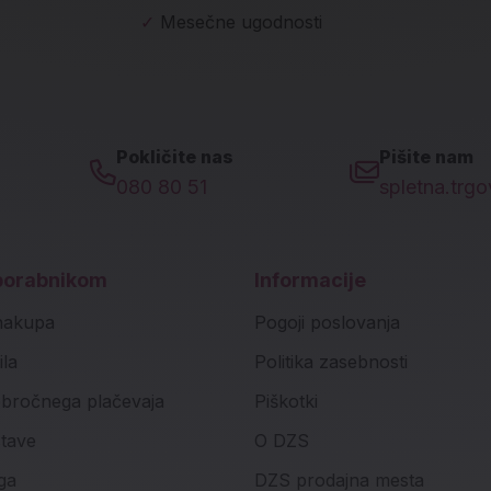
✓
Mesečne ugodnosti
Pokličite nas
Pišite nam
080 80 51
spletna.trg
porabnikom
Informacije
nakupa
Pogoji poslovanja
ila
Politika zasebnosti
bročnega plačevaja
Piškotki
stave
O DZS
ga
DZS prodajna mesta