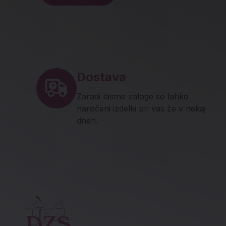
Noga strani - hitre povez
Dostava
Zaradi lastne zaloge so lahko
naročeni izdelki pri vas že v nekaj
dneh.