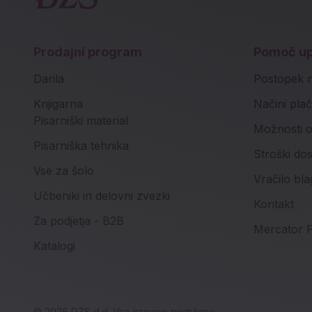
Prodajni program
Pomoč u
Darila
Postopek 
Knjigarna
Načini plač
Pisarniški material
Možnosti o
Pisarniška tehnika
Stroški do
Vse za šolo
Vračilo bla
Učbeniki in delovni zvezki
Kontakt
Za podjetja - B2B
Mercator P
Katalogi
© 2026 DZS d.d. Vse pravice pridržane.