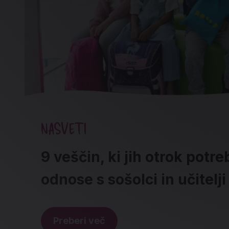
NASVETI
9 veščin, ki jih otrok potr
odnose s sošolci in učitelji
Preberi več