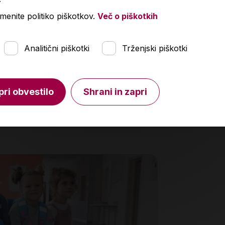
menite politiko piškotkov.
Več o piškotkih
ove informatike, učbenik
Besede 1, d
Analitični piškotki
Trženjski piškotki
,64 €
14,30 €
21,50 €
1
pri obvestilo
Shrani in zapri
V košarico
Količina
Količin