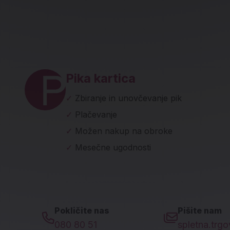
ave in socialna omrežja
Pika kartica
✓
Zbiranje in unovčevanje pik
✓
Plačevanje
✓
Možen nakup na obroke
✓
Mesečne ugodnosti
Pokličite nas
Pišite nam
080 80 51
spletna.trg