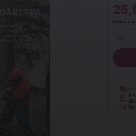
25,
Redna cen
Količina
Pre
Mož
Lju
Na 