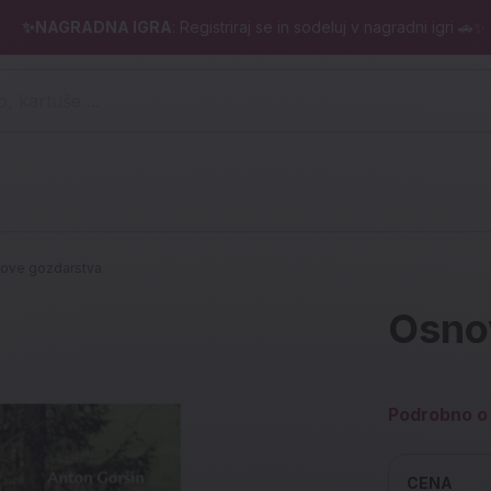
✨NAGRADNA IGRA
: Registriraj se in sodeluj v nagradni igri 🚗✨
 pero, kartuše ...)
ove gozdarstva
Osno
Podrobno o 
CENA