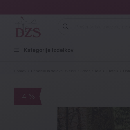
Vpišite iskalni niz (šolski zvezek,
Kategorije izdelkov
Domov
Učbeniki in delovni zvezki
Srednja šola
1. letnik
Osn
-4 %