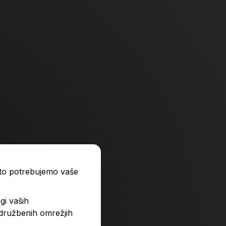
-4 %
-4 %
ato potrebujemo vaše
gi vaših
 družbenih omrežjih