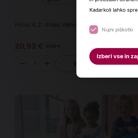
Kadarkoli lahko spre
Focus 4, 2. izdaja, delovni zvezek
Osn
Nujni piškotki
20,93 €
20
21,80 €
Izberi vse in za
V košarico
Količina