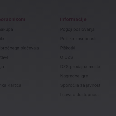
porabnikom
Informacije
nakupa
Pogoji poslovanja
ila
Politika zasebnosti
bročnega plačevaja
Piškotki
stave
O DZS
ga
DZS prodajna mesta
Nagradne igre
ika Kartica
Sporočila za javnost
Izjava o dostopnosti