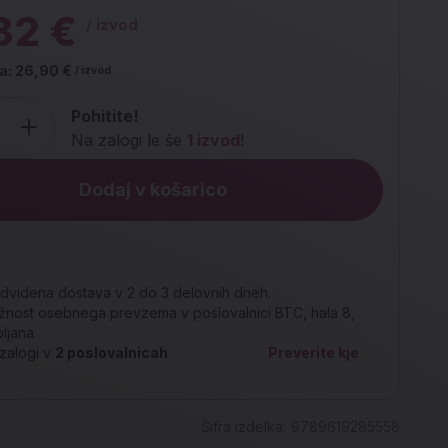
82 €
/ izvod
a:
26,90 €
/ izvod
Pohitite!
Na zalogi le še
1 izvod
!
Dodaj v košarico
dvidena dostava v 2 do 3 delovnih dneh.
nost osebnega prevzema v poslovalnici BTC, hala 8,
bljana
zalogi v
2
poslovalnicah
Preverite kje
Šifra izdelka:
9789619285558