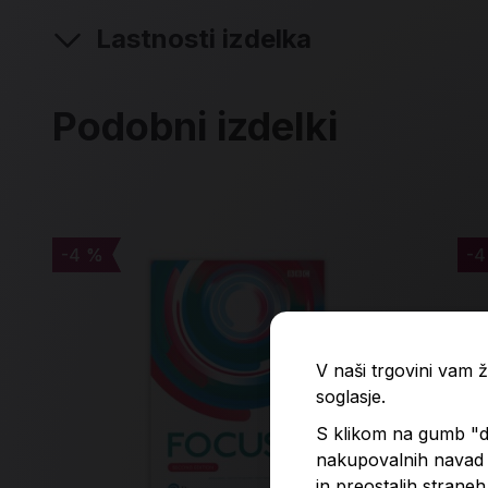
Lastnosti izdelka
Podobni izdelki
-4 %
-4 %
-4
-4
V naši trgovini vam
soglasje.
S klikom na gumb "do
nakupovalnih navad p
in preostalih straneh