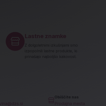
Lastne znamke
Z dolgoletnimi izkušnjami smo
izpopolnili lastne produkte, ki
prinašajo najboljšo kakovost.
Obiščite nas
ovina@dzs.si
Prodajna mesta