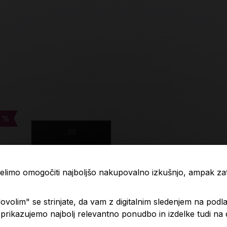
 %
 %
-4 %
-4 %
 želimo omogočiti najboljšo nakupovalno izkušnjo, ampak z
volim" se strinjate, da vam z digitalnim sledenjem na podla
rikazujemo najbolj relevantno ponudbo in izdelke tudi na
.