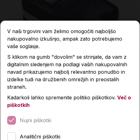
V naši trgovini vam želimo omogočiti najboljšo
nakupovalno izkušnjo, ampak zato potrebujemo
vaše soglasje.
S klikom na gumb "dovolim" se strinjate, da vam z
digitalnim sledenjem na podlagi vaših nakupovalnih
navad prikazujemo najbolj relevantno ponudbo in
izdelke tudi na družbenih omrežjih in preostalih
straneh.
Polna peresnica s tremi zadrgami, St. Right, Football
Kadarkoli lahko spremenite politiko piškotkov.
Več o
piškotkih
29,99 €
Nujni piškotki
Izdelka trenutno ni na zalogi.
Preverite zalogo v
poslovalnicah
.
Analitični piškotki