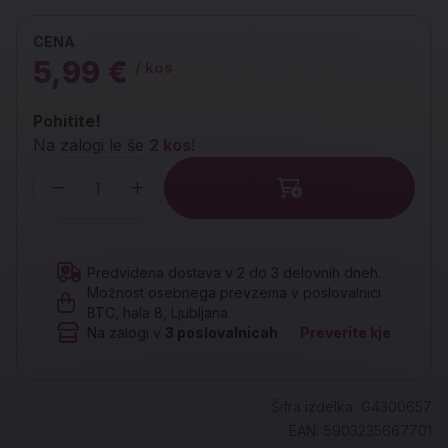
CENA
5,99 €
/ kos
Pohitite!
Na zalogi le še
2 kos
!
Količina
Predvidena dostava v 2 do 3 delovnih dneh.
Možnost osebnega prevzema v poslovalnici
BTC, hala 8, Ljubljana
Na zalogi v
3
poslovalnicah
Preverite kje
Šifra izdelka:
G4300657
EAN:
5903235667701