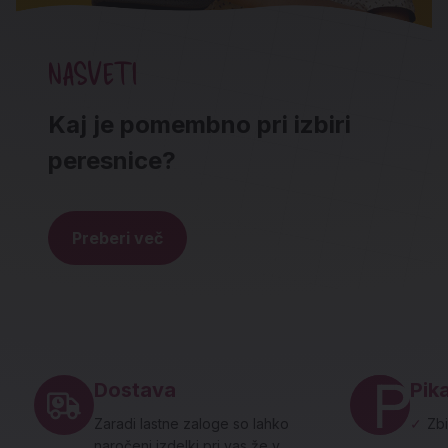
NASVETI
Kaj je pomembno pri izbiri
peresnice?
Preberi več
Noga strani - hitre povezave in social
Dostava
Pika
Zaradi lastne zaloge so lahko
✓
Zbi
naročeni izdelki pri vas že v