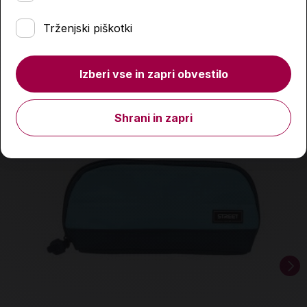
Podobni izdelki
Trženjski piškotki
Izberi vse in zapri obvestilo
Shrani in zapri