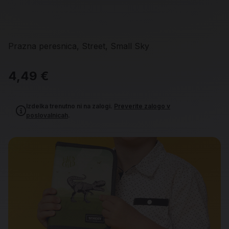
Prazna peresnica, Street, Small Sky
4,49 €
Izdelka trenutno ni na zalogi.
Preverite zalogo v
poslovalnicah
.