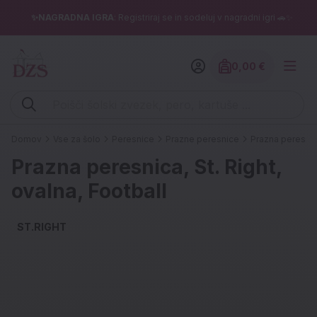
✨NAGRADNA IGRA
: Registriraj se in sodeluj v nagradni igri 🚗✨
0,00 €
Znesek izdelko
Vpišite iskalni niz (šolski zvezek, pero, kartuše ...)
Domov
Vse za šolo
Peresnice
Prazne peresnice
Prazna peresnica
Prazna peresnica, St. Right,
ovalna, Football
ST.RIGHT