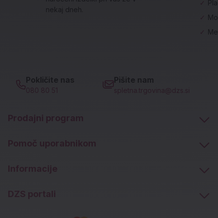
✓
Pl
nekaj dneh.
✓
Mo
✓
Me
Pokličite nas
Pišite nam
080 80 51
spletna.trgovina@dzs.si
Prodajni program
Pomoč uporabnikom
Informacije
DZS portali