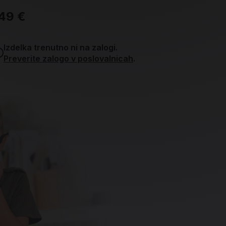
49 €
9,49 €
Izdelka trenutno ni na zalogi.
Izdelka t
Preverite zalogo v poslovalnicah
.
Preverit