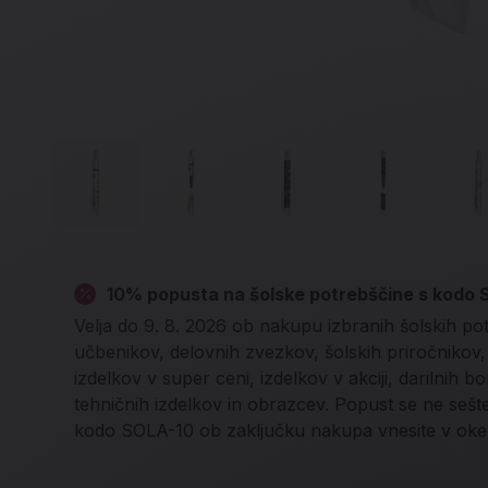
10% popusta na šolske potrebščine s kodo
Velja do 9. 8. 2026 ob nakupu izbranih šolskih po
učbenikov, delovnih zvezkov, šolskih priročnikov, l
izdelkov v super ceni, izdelkov v akciji, darilnih b
tehničnih izdelkov in obrazcev. Popust se ne seš
kodo SOLA-10 ob zaključku nakupa vnesite v oke