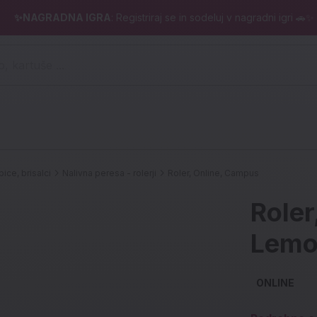
✨NAGRADNA IGRA
: Registriraj se in sodeluj v nagradni igri 🚗✨
 pero, kartuše ...)
ice, brisalci
Nalivna peresa - rolerji
Roler, Online, Campus
Roler
Lem
ONLINE