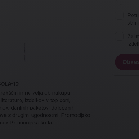
Potr
stri
Želi
izde
Obves
 SOLA-10
trebščin in ne velja ob nakupu
iterature, izdelkov v top ceni,
onov, darilnih paketov, določenih
teva z drugimi ugodnostmi. Promocijsko
nce Promocijska koda.