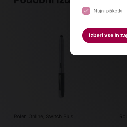
Nujni piškotki
Izberi vse in za
Roler, Online, Switch Plus
Rol