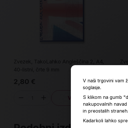
Zvezek, TakoLahko Angleščina 2, A4,
Zve
40-listni, črte 9 mm
ka
2,80 €
2,
V naši trgovini vam
soglasje.
S klikom na gumb "do
V košarico
Količina
nakupovalnih navad p
in preostalih straneh
Kadarkoli lahko spre
Podobni izdelki