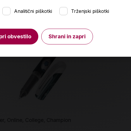
Analitični piškotki
Trženjski piškotki
pri obvestilo
Shrani in zapri
er, Online, College, Champion
Roler, Onlin