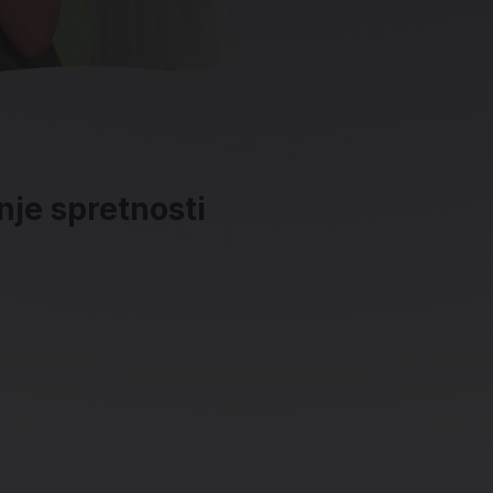
anje spretnosti
ave in socialna omrežja