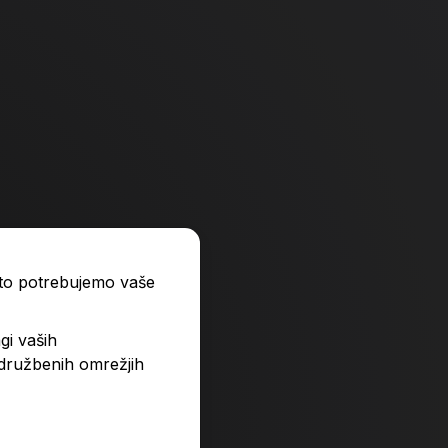
line, modre
Bombice, Stabilo, Ea
4,49 €
ato potrebujemo vaše
gi vaših
V košarico
a
Količina
 družbenih omrežjih