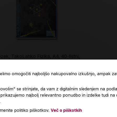
zek, TakoLahko Fizika, A4, 40-listni,
Bombice, On
ro 5 mm
80 €
1,99 €
 želimo omogočiti najboljšo nakupovalno izkušnjo, ampak z
volim" se strinjate, da vam z digitalnim sledenjem na podla
V košarico
Količina
Količin
rikazujemo najbolj relevantno ponudbo in izdelke tudi na
.
menite politiko piškotkov.
Več o piškotkih