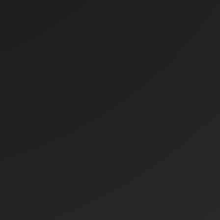
9,49 €
renutno ni na zalogi.
Količina
e zalogo v poslovalnicah
.