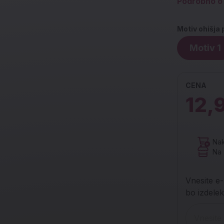
Podrobno o 
Motiv ohišja 
Motiv 1
CENA
12,
Nak
Na 
Vnesite e-
bo izdelek