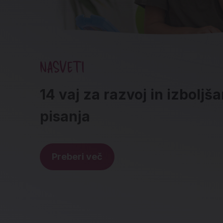
NASVETI
14 vaj za razvoj in izboljš
pisanja
Preberi več
Noga strani - hitre povez