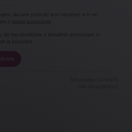
jujem, da sem prebral/-a in razumel/-a in se
njam s
pogoji poslovanja
m, da me obveščate o aktualnih promocijah in
lkih iz ponudbe.
ti me
Šifra izdelka:
G3700072
EAN:
4014421615022