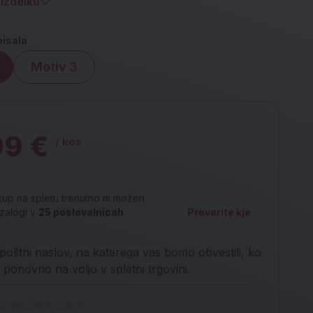
izdelku
pisala
Motiv 3
99 €
/ kos
up na spletu trenutno ni možen.
zalogi v
25
poslovalnicah
Preverite kje
poštni naslov, na katerega vas bomo obvestili, ko
 ponovno na voljo v spletni trgovini.