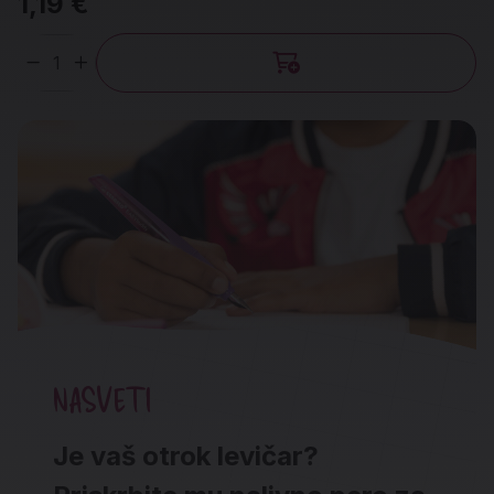
1,19 €
Količina
NASVETI
Je vaš otrok levičar?