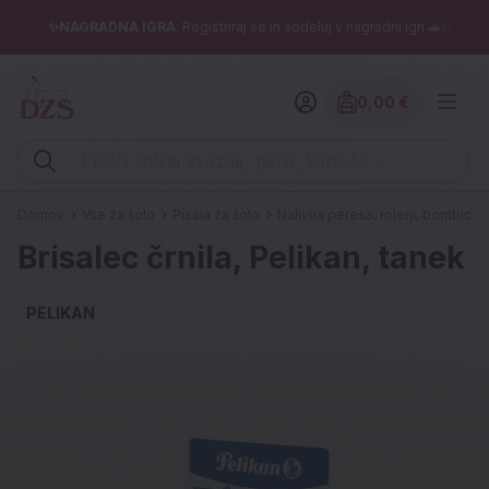
✨NAGRADNA IGRA
: Registriraj se in sodeluj v nagradni igri 🚗✨
0,00 €
Znesek izdelko
Vpišite iskalni niz (šolski zvezek, pero, kartuše ...)
Domov
Vse za šolo
Pisala za šolo
Nalivna peresa, rolerji, bombice, 
Brisalec črnila, Pelikan, tanek
PELIKAN