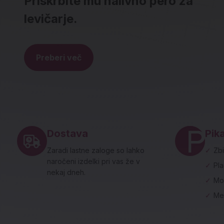
Priskrbite mu nalivno pero za
levičarje.
Preberi več
Noga strani - hitre povezave in social
Dostava
Pika
Zaradi lastne zaloge so lahko
✓
Zbi
naročeni izdelki pri vas že v
✓
Pl
nekaj dneh.
✓
Mo
✓
Me