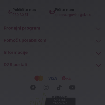
Pokličite nas
Pišite nam
080 80 51
spletna.trgovina@dzs.si
Prodajni program
Pomoč uporabnikom
Informacije
DZS portali
Socialna omrežja
Facebook (novo okno)
Instagram (novo okn
Tiktok (novo ok
Youtube (n