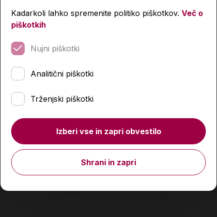
Kadarkoli lahko spremenite politiko piškotkov.
Več o
piškotkih
Nujni piškotki
Prazna peresnica, Dakine, Black
Analitični piškotki
22,90 €
Trženjski piškotki
Količina
Izberi vse in zapri obvestilo
Podobni izdelki
Shrani in zapri