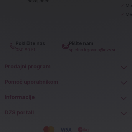
nekaj dneh.
✓
Mo
✓
Me
Pokličite nas
Pišite nam
080 80 51
spletna.trgovina@dzs.si
Prodajni program
Pomoč uporabnikom
Informacije
DZS portali