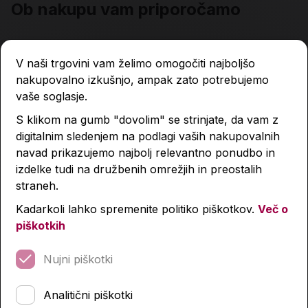
Ob nakupu vam priporočamo
V naši trgovini vam želimo omogočiti najboljšo
-30 %
-30 %
nakupovalno izkušnjo, ampak zato potrebujemo
vaše soglasje.
S klikom na gumb "dovolim" se strinjate, da vam z
digitalnim sledenjem na podlagi vaših nakupovalnih
navad prikazujemo najbolj relevantno ponudbo in
izdelke tudi na družbenih omrežjih in preostalih
straneh.
Kadarkoli lahko spremenite politiko piškotkov.
Več o
piškotkih
Nujni piškotki
Analitični piškotki