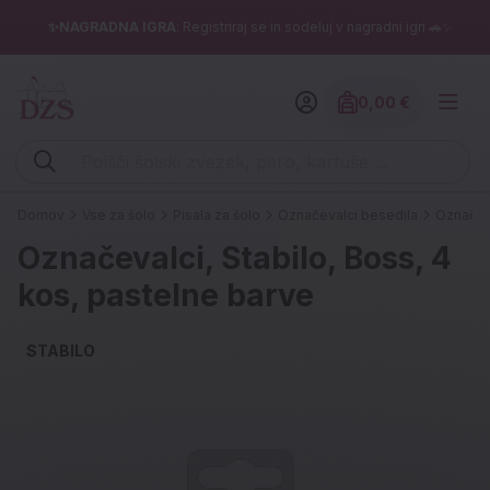
✨NAGRADNA IGRA
: Registriraj se in sodeluj v nagradni igri 🚗✨
0,00 €
Znesek izdelko
Vpišite iskalni niz (šolski zvezek, pero, kartuše ...)
Domov
Vse za šolo
Pisala za šolo
Označevalci besedila
Označeva
Označevalci, Stabilo, Boss, 4
kos, pastelne barve
STABILO