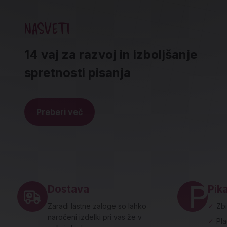
NASVETI
14 vaj za razvoj in izboljšanje
spretnosti pisanja
Preberi več
Noga strani - hitre povezave in social
Dostava
Pika
Zaradi lastne zaloge so lahko
✓
Zbi
naročeni izdelki pri vas že v
✓
Pl