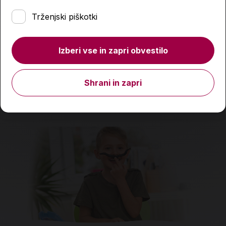
Trženjski piškotki
Prazna peresnica, Dakine, Black
Izberi vse in zapri obvestilo
16,03 €
22,90 €
Shrani in zapri
Količina