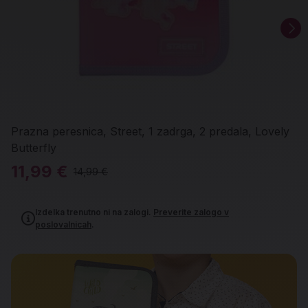
Prazna peresnica, Street, 1 zadrga, 2 predala, Lovely
Butterfly
11,99 €
14,99 €
Izdelka trenutno ni na zalogi.
Preverite zalogo v
poslovalnicah
.