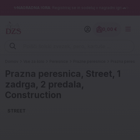
✨NAGRADNA IGRA
: Registriraj se in sodeluj v nagradni igri 🚗✨
0,00 €
Znesek izdelko
Vpišite iskalni niz (šolski zvezek, pero, kartuše ...)
Domov
Vse za šolo
Peresnice
Prazne peresnice
Prazna peresnica
Prazna peresnica, Street, 1
zadrga, 2 predala,
Construction
STREET