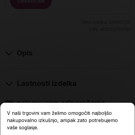
Obvesti me
Šifra izdelka:
G4300738
EAN:
3831123779781
Opis
Lastnosti izdelka
Ob nakupu vam priporočamo
V naši trgovini vam želimo omogočiti najboljšo
nakupovalno izkušnjo, ampak zato potrebujemo
vaše soglasje.