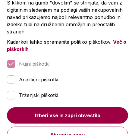
S klikom na gumb "dovolim" se strinjate, da vam z
digitalnim sledenjem na podlagi vaših nakupovalnih
navad prikazujemo najbolj relevantno ponudbo in
izdelke tudi na družbenih omrežjih in preostalih
straneh.
Kadarkoli lahko spremenite politiko piškotkov.
Več o
piškotkih
Nujni piškotki
Analitični piškotki
Trženjski piškotki
Izberi vse in zapri obvestilo
Pisalo, Bambino, različni motivi
Shrani in zapri