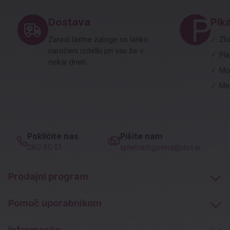
Dostava
Pika
Zaradi lastne zaloge so lahko
✓
Zbi
naročeni izdelki pri vas že v
✓
Pl
nekaj dneh.
✓
Mo
✓
Me
Pokličite nas
Pišite nam
080 80 51
spletna.trgovina@dzs.si
Prodajni program
Pomoč uporabnikom
Informacije